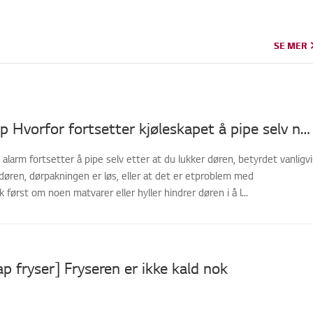
SE MER
SE MER
LG-kjøleskap Hvorfor fortsetter kjøleskapet å pipe selv når døren er lukket?
 alarm fortsetter å pipe selv etter at du lukker døren, betyrdet vanligvi
døren, dørpakningen er løs, eller at det er etproblem med
 først om noen matvarer eller hyller hindrer døren i å l...
ap fryser] Fryseren er ikke kald nok