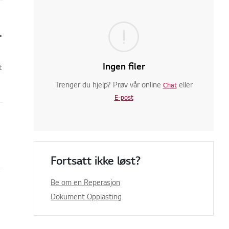
 kjøleskapet og fryseren?
Ingen filer
t
Trenger du hjelp? Prøv vår online
eller
Chat
E-post
Fortsatt ikke løst?
Be om en Reperasjon
Dokument Opplasting
døren.