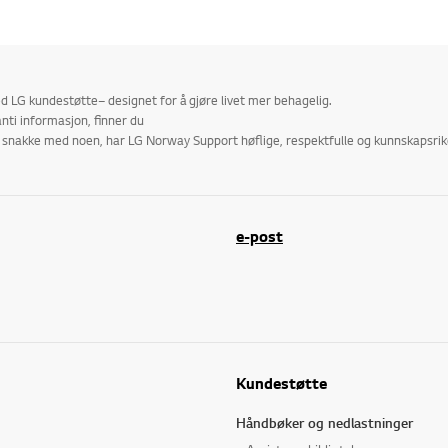
 LG kundestøtte– designet for å gjøre livet mer behagelig.
nti informasjon, finner du
r å snakke med noen, har LG Norway Support høflige, respektfulle og kunnskapsr
e-post
Kundestøtte
Håndbøker og nedlastninger