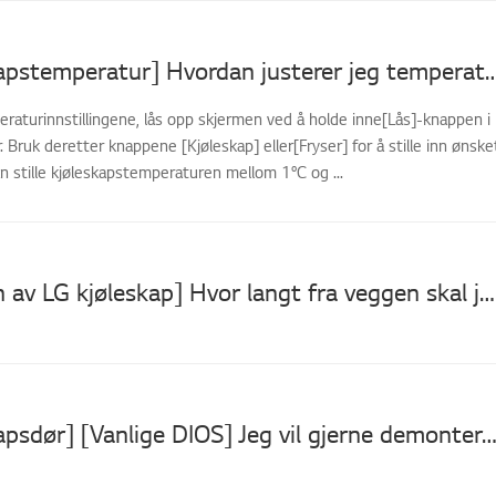
[LG kjøleskapstemperatur] Hvordan justerer jeg temperaturen på
raturinnstillingene, lås opp skjermen ved å holde inne[Lås]-knappen i
 Bruk deretter knappene [Kjøleskap] eller[Fryser] for å stille inn ønske
 stille kjøleskapstemperaturen mellom 1°C og ...
[Installasjon av LG kjøleskap] Hvor langt fra veggen skal jeg installere kjøleskapet?
[LG kjøleskapsdør] [Vanlige DIOS] Jeg vil gjerne demontere (skille) 