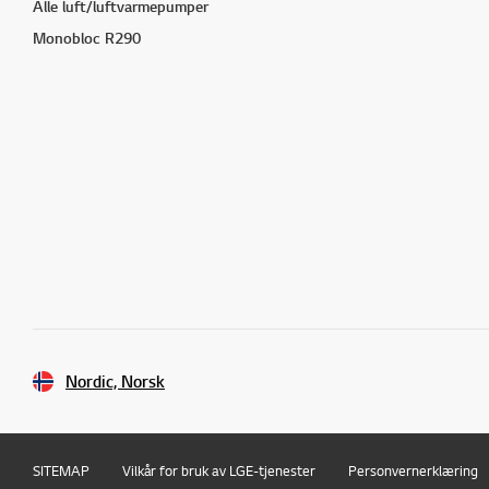
Alle luft/luftvarmepumper
Monobloc R290
Nordic, Norsk
SITEMAP
Vilkår for bruk av LGE-tjenester
Personvernerklæring