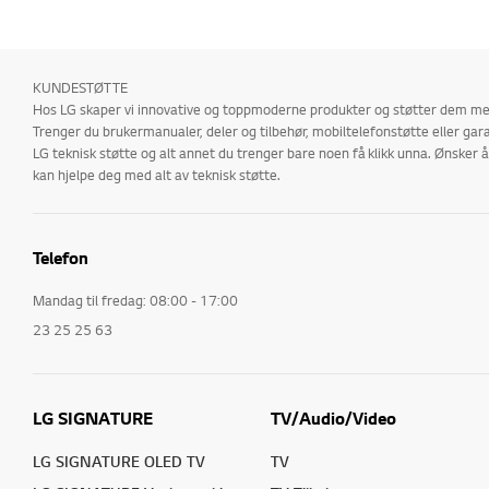
KUNDESTØTTE
Hos LG skaper vi innovative og toppmoderne produkter og støtter dem med
Trenger du brukermanualer, deler og tilbehør, mobiltelefonstøtte eller gara
LG teknisk støtte og alt annet du trenger bare noen få klikk unna. Ønske
kan hjelpe deg med alt av teknisk støtte.
Telefon
Mandag til fredag: 08:00 - 17:00
23 25 25 63
LG SIGNATURE
TV/Audio/Video
LG SIGNATURE OLED TV
TV