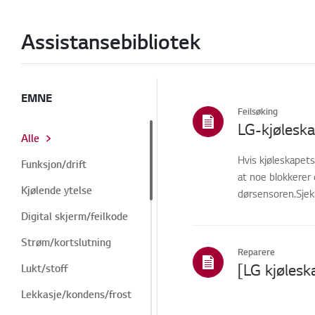
Assistansebibliotek
EMNE
Feilsøking
Alle
Hvis kjøleskapets
Funksjon/drift
at noe blokkerer 
Kjølende ytelse
dørsensoren.Sjekk
Digital skjerm/feilkode
Strøm/kortslutning
Reparere
[LG kjølesk
Lukt/stoff
Lekkasje/kondens/frost