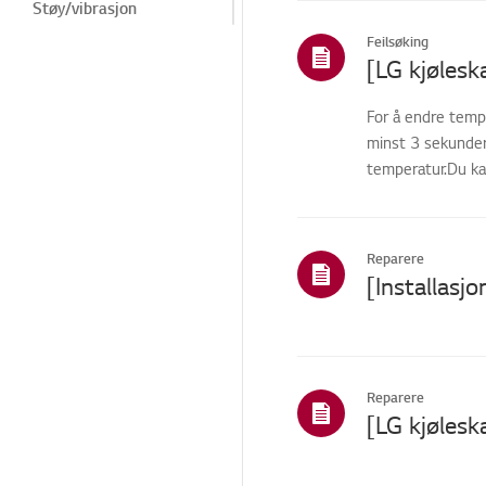
Støy/vibrasjon
Feilsøking
Is-/vanndispenser
Kosmetikk/utseende
For å endre tempe
Dør/dør-i-dør
minst 3 sekunder.
Produktbruk og
temperatur.Du kan
informasjon
Installasjon/tilkobling
Reparere
ThinQ/Smart-
funksjoner
Salg / Markedsføring /
Installasjon /
Spesifikasjon
Reparasjonsstatus/prob
Reparere
lem
Pre-inspeksjon /
Proaktiv SVC