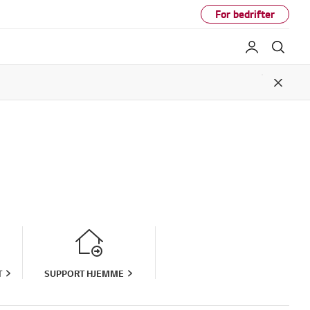
For bedrifter
My LG
Søk
Close
T
SUPPORT HJEMME