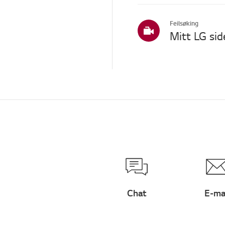
TS (teknisk støtte)
Feilsøking
Andre
Mitt LG sid
Chat
E-ma