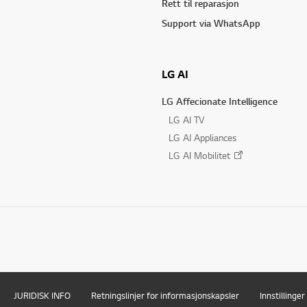
Rett til reparasjon
Support via WhatsApp
LG AI
LG Affecionate Intelligence
LG AI TV
LG AI Appliances
LG AI Mobilitet
JURIDISK INFO
Retningslinjer for informasjonskapsler
Innstillinge