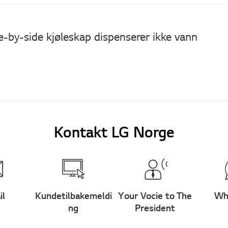
e-by-side kjøleskap dispenserer ikke vann
Kontakt LG Norge
il
Kundetilbakemeldi
Your Vocie to The
Wh
ng
President