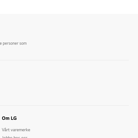
ike personer som
Om LG
Vårt varemerke
Jobbe hos oss