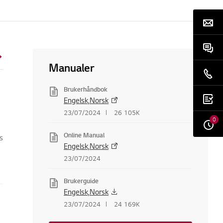
Manualer
Brukerhåndbok
Engelsk,Norsk
23/07/2024
26 105K
0
Online Manual
s
Engelsk,Norsk
23/07/2024
Brukerguide
Engelsk,Norsk
23/07/2024
24 169K