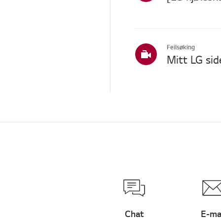
Pre-inspeksjon /
Proaktiv SVC
TS (teknisk støtte)
Feilsøking
Andre
Mitt LG sid
Chat
E-ma