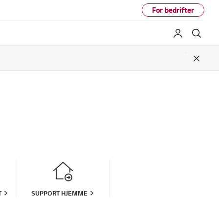
For bedrifter
My LG
Søk
Close
T
SUPPORT HJEMME