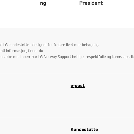
ng
President
 LG kundestøtte– designet for å gjøre livet mer behagelig.
nti informasjon, finner du
r å snakke med noen, har LG Norway Support høflige, respektfulle og kunnskapsr
e-post
Kundestøtte