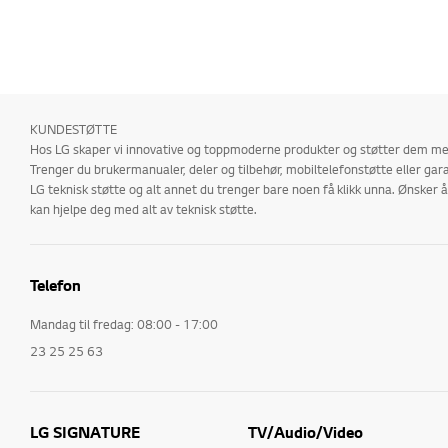
KUNDESTØTTE
Hos LG skaper vi innovative og toppmoderne produkter og støtter dem med
Trenger du brukermanualer, deler og tilbehør, mobiltelefonstøtte eller gara
LG teknisk støtte og alt annet du trenger bare noen få klikk unna. Ønske
kan hjelpe deg med alt av teknisk støtte.
Telefon
Mandag til fredag: 08:00 - 17:00
23 25 25 63
LG SIGNATURE
TV/Audio/Video