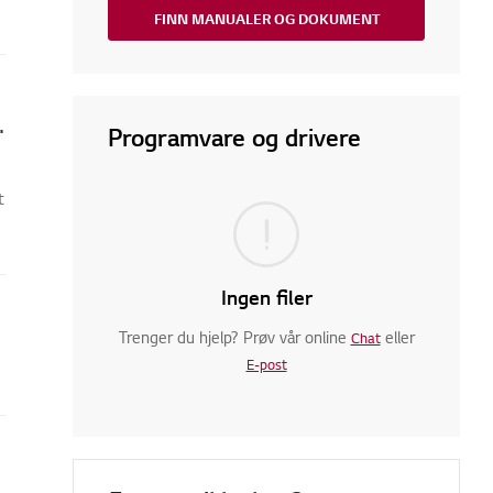
FINN MANUALER OG DOKUMENT
 kjøleskapet og fryseren?
Programvare og drivere
t
Ingen filer
Trenger du hjelp? Prøv vår online
eller
Chat
E-post
døren.