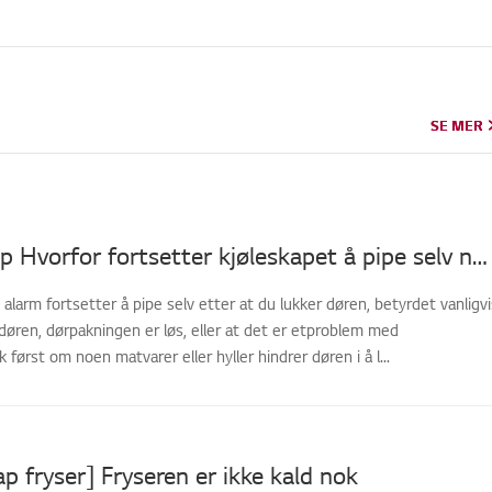
SE MER
SE MER
LG-kjøleskap Hvorfor fortsetter kjøleskapet å pipe selv når døren er lukket?
 alarm fortsetter å pipe selv etter at du lukker døren, betyrdet vanligvi
døren, dørpakningen er løs, eller at det er etproblem med
 først om noen matvarer eller hyller hindrer døren i å l...
ap fryser] Fryseren er ikke kald nok