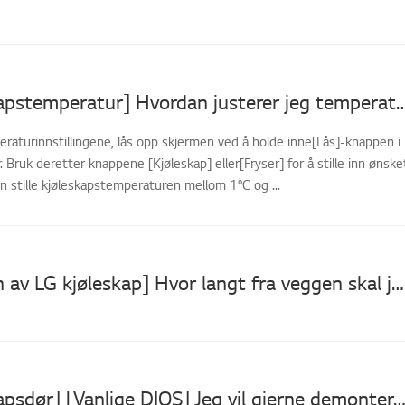
[LG kjøleskapstemperatur] Hvordan justerer jeg temperaturen på
raturinnstillingene, lås opp skjermen ved å holde inne[Lås]-knappen i
 Bruk deretter knappene [Kjøleskap] eller[Fryser] for å stille inn ønske
 stille kjøleskapstemperaturen mellom 1°C og ...
[Installasjon av LG kjøleskap] Hvor langt fra veggen skal jeg installere kjøleskapet?
[LG kjøleskapsdør] [Vanlige DIOS] Jeg vil gjerne demontere (skille) 