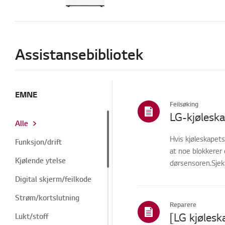
Assistansebibliotek
EMNE
Feilsøking
Alle
Hvis kjøleskapets
Funksjon/drift
at noe blokkerer 
Kjølende ytelse
dørsensoren.Sjekk
Digital skjerm/feilkode
Strøm/kortslutning
Reparere
[LG kjølesk
Lukt/stoff