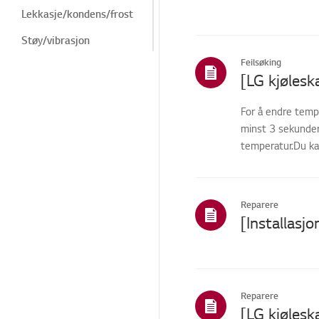
Lekkasje/kondens/frost
Støy/vibrasjon
Feilsøking
Is-/vanndispenser
Kosmetikk/utseende
For å endre tempe
Dør/dør-i-dør
minst 3 sekunder.
Produktbruk og
temperatur.Du kan
informasjon
Installasjon/tilkobling
Reparere
ThinQ/Smart-
funksjoner
Salg / Markedsføring /
Installasjon /
Spesifikasjon
Reparasjonsstatus/prob
Reparere
lem