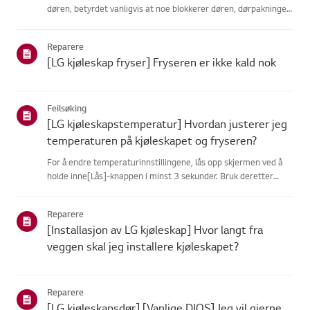
døren, betyrdet vanligvis at noe blokkerer døren, dørpakningen
er løs, eller at det er etproblem med dørsensoren.Sjekk først
om noen matvarer eller hyller hindrer døren i å l...
Reparere
[LG kjøleskap fryser] Fryseren er ikke kald nok
Feilsøking
[LG kjøleskapstemperatur] Hvordan justerer jeg
temperaturen på kjøleskapet og fryseren?
For å endre temperaturinnstillingene, lås opp skjermen ved å
holde inne[Lås]-knappen i minst 3 sekunder. Bruk deretter
knappene [Kjøleskap] eller[Fryser] for å stille inn ønsket
temperatur.Du kan stille kjøleskapstemperaturen mellom 1°C
Reparere
og ...
[Installasjon av LG kjøleskap] Hvor langt fra
veggen skal jeg installere kjøleskapet?
Reparere
[LG kjøleskapsdør] [Vanlige DIOS] Jeg vil gjerne