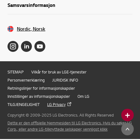
Samsvarsinformasjon
Nordic, Norsk
SITEMAP
Vilkår for bruk av LGE-tjenester
Personvernerklæring
JURIDISK INFO
Retningslinjer for informasjonskapsler
Innstillinger av informasjonskapsler
Om LG
TILGJENGELIGHET
LG Privacy
Copyright © 2009-2025 LG Electronics. All Rights Reserved
Dette er den offisielle hjemmesiden til LG Electronics. Hvis du søker LG
Online Chat
Corp., eller andre LG-tilknyttede selskaper, vennligst klikk