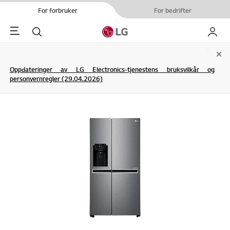
For forbruker
For bedrifter
Menu
Søk
My LG
Clo
Oppdateringer av LG Electronics-tjenestens bruksvilkår og
personvernregler (29.04.2026)