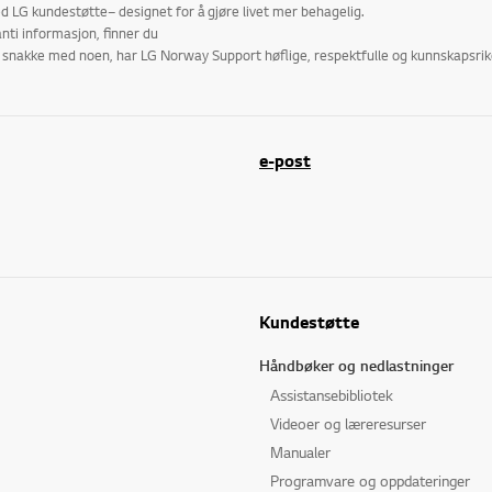
 LG kundestøtte– designet for å gjøre livet mer behagelig.
nti informasjon, finner du
r å snakke med noen, har LG Norway Support høflige, respektfulle og kunnskapsr
e-post
Kundestøtte
Håndbøker og nedlastninger
Assistansebibliotek
Videoer og læreresurser
Manualer
Programvare og oppdateringer