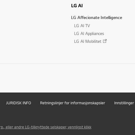
LG AI
LG Affecionate Intelligence
LG AI TV
LG AI Appliances
LG AI Mobilitet
JURIDISK INFO
Retningslinjer for informasjonskapsler
Innstillinge
., eller andre LG-tilknyttede selskaper, vennligst klikk