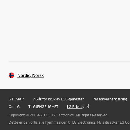
Nordic, Norsk
SITEMAP
Vilkår for bruk av LGE-tjenester
Personvernerklæring
Om LG
TILGJENGELIGHET
LG Privacy
Copyright © 2009-2025 LG Electronics. All Rights Reserved
Dette er den offisielle hjemmesiden til LG Electronics. Hvis du søker LG Corp