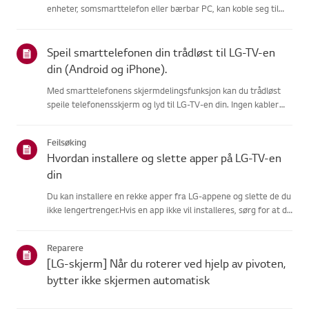
enheter, somsmarttelefon eller bærbar PC, kan koble seg til
samme nettverk.Hvis ingen enheter kan koble til, er problemet
sannsynligvis hos ruteren ellerinternettleverandøren...
Speil smarttelefonen din trådløst til LG-TV-en
din (Android og iPhone).
Med smarttelefonens skjermdelingsfunksjon kan du trådløst
speile telefonensskjerm og lyd til LG-TV-en din. Ingen kabler
nødvendig.På Android, sveip ned fra toppen av skjermen for å
åpneHurtiginnstillinger-panelet, og velg LG-TV-en din fra l...
Feilsøking
Hvordan installere og slette apper på LG-TV-en
din
Du kan installere en rekke apper fra LG-appene og slette de du
ikke lengertrenger.Hvis en app ikke vil installeres, sørg for at du
er logget inn på LG-kontoendin, at TV-en din er koblet til
internett, at LG Services Country-innstillingenmat...
Reparere
[LG-skjerm] Når du roterer ved hjelp av pivoten,
bytter ikke skjermen automatisk