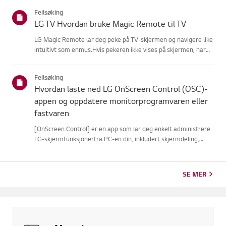
Feilsøking
LG TV Hvordan bruke Magic Remote til TV
LG Magic Remote lar deg peke på TV-skjermen og navigere like
intuitivt som enmus.Hvis pekeren ikke vises på skjermen, har
fjernkontrollen sannsynligvis mistetforbindelsen til TV-en. For
å fikse dette, registrer fjernkontrollen på TV-en påny...
Feilsøking
Hvordan laste ned LG OnScreen Control (OSC)-
appen og oppdatere monitorprogramvaren eller
fastvaren
[OnScreen Control] er en app som lar deg enkelt administrere
LG-skjermfunksjonerfra PC-en din, inkludert skjermdeling,
skjerminnstillinger og programvare-
ellerfastvareoppdateringer.Du kan laste ned appen for
operativsystemet ditt fra LG-ne...
SE MER