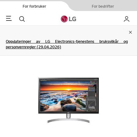
For forbruker
For bedrifter
Menu
Søk
My LG
Clo
Oppdateringer av LG Electronics-tjenestens bruksvilkår og
personvernregler (29.04.2026)