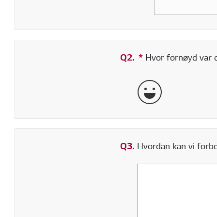
Q2.
*
Obligatorisk felt
Hvor fornøyd var du
veldig bra
Q3.
Hvordan kan vi forbed