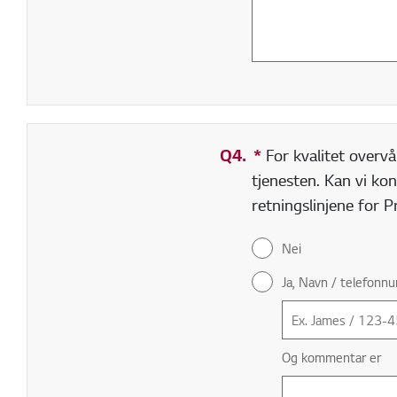
Q4.
*
Obligatorisk felt
For kvalitet overvå
tjenesten. Kan vi kon
retningslinjene for 
Nei
Ja, Navn / telefonn
Og kommentar er