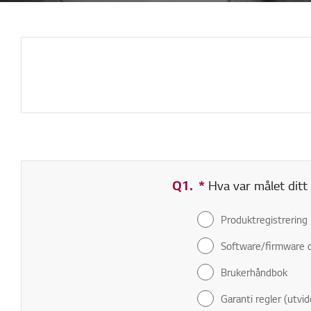
Q1.
*
Obligatorisk felt
Hva var målet ditt 
Produktregistrering
Software/firmware 
Brukerhåndbok
Garanti regler (utvid