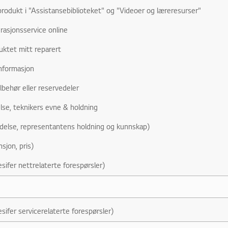
rodukt i "Assistansebiblioteket" og "Videoer og læreresurser"
rasjonsservice online
uktet mitt reparert
nformasjon
ilbehør eller reservedeler
lse, teknikers evne & holdning
delse, representantens holdning og kunnskap)
nsjon, pris)
sifer nettrelaterte forespørsler)
sifer servicerelaterte forespørsler)