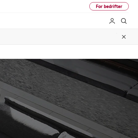
For bedrifter
My LG
Søk
Close