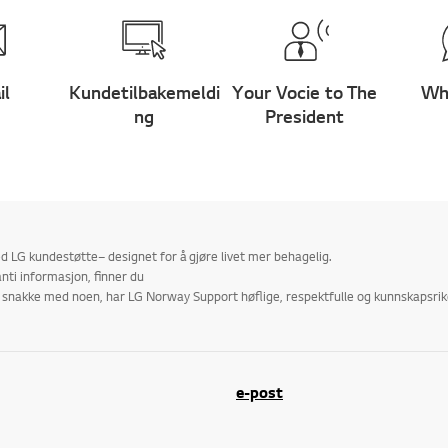
il
Kundetilbakemeldi
Your Vocie to The
Wh
ng
President
 LG kundestøtte– designet for å gjøre livet mer behagelig.
nti informasjon, finner du
r å snakke med noen, har LG Norway Support høflige, respektfulle og kunnskapsr
e-post