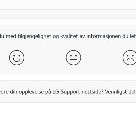
 med tilgjengelighet og kvalitet av informasjonen du let
god
normal
dår
re din opplevelse på LG Support nettside? Vennligst del