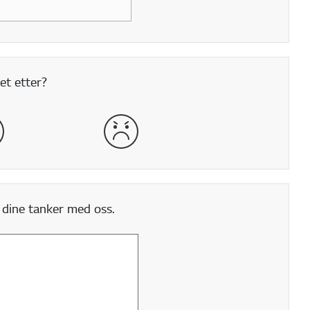
et etter?
lig
veldig dårlig
 dine tanker med oss.