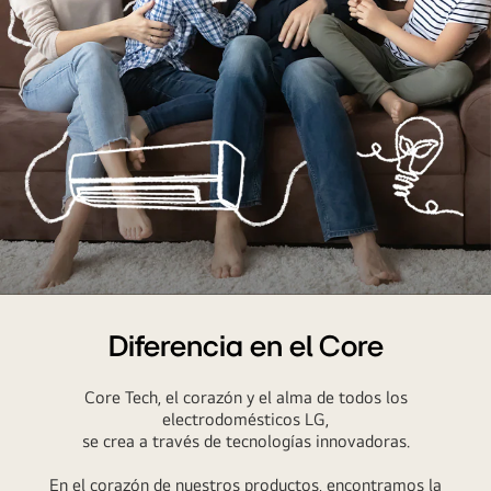
Una
familia
Diferencia en el Core
sentada
en
Core Tech, el corazón y el alma de todos los
el
electrodomésticos LG,
sofá
se crea a través de tecnologías innovadoras.
riéndose.
En el corazón de nuestros productos, encontramos la
A