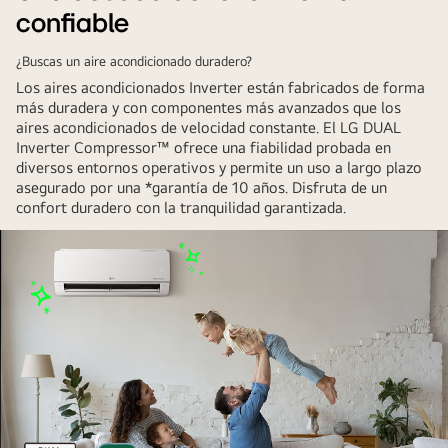
confiable
silenciosamente
detrás
¿Buscas un aire acondicionado duradero?
de
Los aires acondicionados Inverter están fabricados de forma
una
más duradera y con componentes más avanzados que los
mujer
aires acondicionados de velocidad constante. El LG DUAL
que
Inverter Compressor™ ofrece una fiabilidad probada en
hace
diversos entornos operativos y permite un uso a largo plazo
asegurado por una *garantía de 10 años. Disfruta de un
yoga
confort duradero con la tranquilidad garantizada.
con
los
ojos
cerrados.