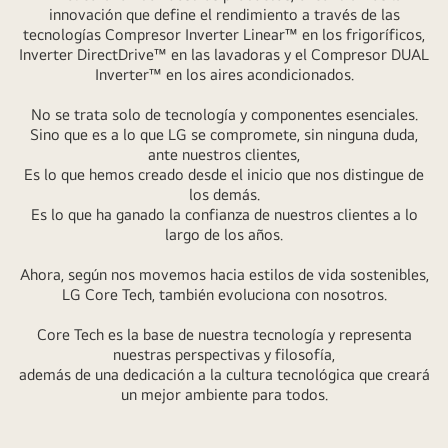
innovación que define el rendimiento a través de las
su
tecnologías Compresor Inverter Linear™ en los frigoríficos,
alrededor
Inverter DirectDrive™ en las lavadoras y el Compresor DUAL
aparecen
Inverter™ en los aires acondicionados.
dibujos
No se trata solo de tecnología y componentes esenciales.
de
Sino que es a lo que LG se compromete, sin ninguna duda,
gama
ante nuestros clientes,
blanca
Es lo que hemos creado desde el inicio que nos distingue de
de
los demás.
Es lo que ha ganado la confianza de nuestros clientes a lo
un
largo de los años.
frigorífico,
una
Ahora, según nos movemos hacia estilos de vida sostenibles,
lavadora
LG Core Tech, también evoluciona con nosotros.
y
Core Tech es la base de nuestra tecnología y representa
aire
nuestras perspectivas y filosofía,
acondicionado.
además de una dedicación a la cultura tecnológica que creará
un mejor ambiente para todos.