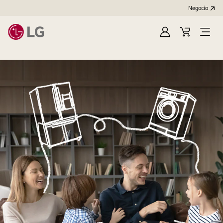
Negocio
Regístrate
Carrito
Open
de
Menu
compra