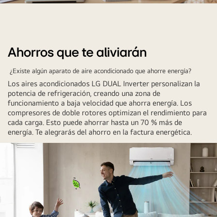
Existe
un
gráfico
comparativo
Ahorros que te aliviarán
que
muestra
¿Existe algún aparato de aire acondicionado que ahorre energía?
que
Los aires acondicionados LG DUAL Inverter personalizan la
el
potencia de refrigeración, creando una zona de
aire
funcionamiento a baja velocidad que ahorra energía. Los
compresores de doble rotores optimizan el rendimiento para
acondicionado
cada carga. Esto puede ahorrar hasta un 70 % más de
inversor
energía. Te alegrarás del ahorro en la factura energética.
mantiene
la
temperatura
constante
en
comparación
con