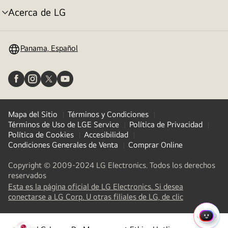
Acerca de LG
Alternar
menú
Panama, Español
Mapa del Sitio
Términos y Condiciones
Términos de Uso de LGE Service
Política de Privacidad
Política de Cookies
Accesibilidad
Condiciones Generales de Venta
Comprar Online
Copyright © 2009-2024 LG Electronics. Todos los derechos
reservados
Esta es la página oficial de LG Electronics. Si desea
(
opens
conectarse a LG Corp. U otras filiales de LG, de clic
in
a
MENÚ
new