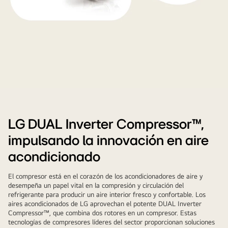
Lavadora,
frigorífico
y
LG DUAL Inverter Compressor™,
aire
impulsando la innovación en aire
acondicionado
con
acondicionado
un
El compresor está en el corazón de los acondicionadores de aire y
componente
desempeña un papel vital en la compresión y circulación del
clave
refrigerante para producir un aire interior fresco y confortable. Los
en
aires acondicionados de LG aprovechan el potente DUAL Inverter
Compressor™, que combina dos rotores en un compresor. Estas
su
tecnologías de compresores líderes del sector proporcionan soluciones
interior.