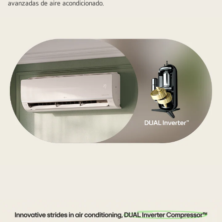
avanzadas de aire acondicionado.
Existe
aire
acondicionado
LG
y