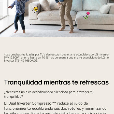
el
no
inversor,
y
hay
una
mujer
El
que
aire
está
acondicionado
*Las pruebas realizadas por TUV demuestran que el aire acondicionado LG inversor
fresca
se
(VM122C9*) ahorra hasta un 70 % más de energía que el aire acondicionado LG no
inversor (TS-H2465DAO).
al
activa
lado
detrás
del
de
gráfico.
Tranquilidad mientras te refrescas
los
padre
¿Necesitas un aire acondicionado silencioso para proteger tu
e
tranquilidad?
hijo
El Dual Inverter Compressor™ reduce el ruido de
alegres,
funcionamiento equilibrando sus dos rotores y minimizando
y
las vibraciones. Esto te permite disfrutar de tu rutina diaria