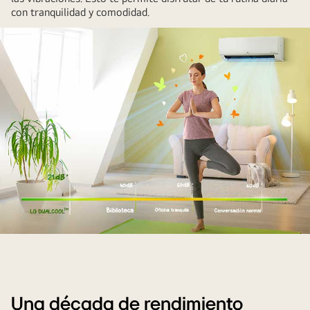
con tranquilidad y comodidad.
hay
bombillas
y
hojas
que
expresan
energía
a
su
alrededor.
El
aire
acondicionado
se
Una década de rendimiento
activa