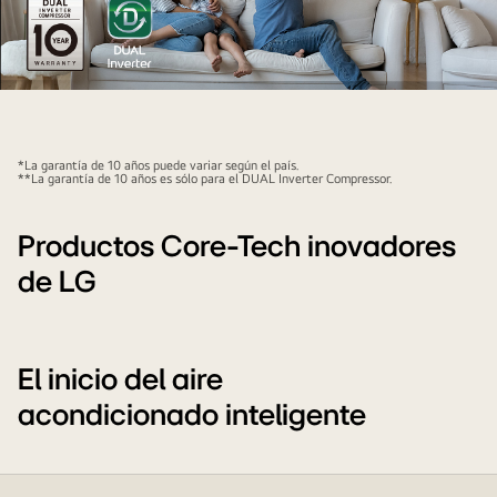
Hay
un
aire
*La garantía de 10 años puede variar según el país.
acondicionado
**La garantía de 10 años es sólo para el DUAL Inverter Compressor.
que
tiene
Productos Core-Tech inovadores
un
de LG
efecto
brillante
encima
de
El inicio del aire
la
acondicionado inteligente
familia
feliz.