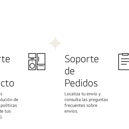
Más
n
información
rte
Soporte
de
cto
Pedidos
os
Localiza tu envío y
lución de
consulta las preguntas
políticas
frecuentes sobre
de tus
envíos.
G.
Más