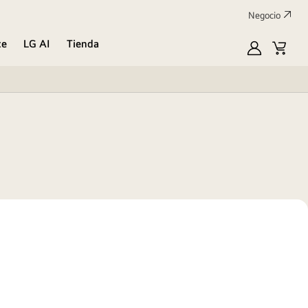
Negocio
te
LG AI
Tienda
Mi
Carrit
LG
de
compr