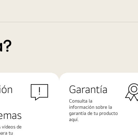
a?
ión
Garantía
Consulta la
información sobre la
lemas
garantía de tu producto
aquí.
 vídeos de
para tu