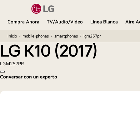
LG K10 (2017)
Compra Ahora
TV/Audio/Video
Línea Blanca
Aire A
Inicio
mobile-phones
smartphones
lgm257pr
LG K10 (2017)
LGM257PR
Copy model name
Conversar con un experto