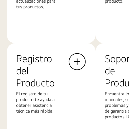
actualizaciones para
producto.
tus productos.
Más
Más
información
informació
Registro
Sopo
del
de
Producto
Produ
El registro de tu
Encuentra l
producto te ayuda a
manuales, so
obtener asistencia
problemas y 
técnica más rápida.
de garantía 
productos L
Más
Más