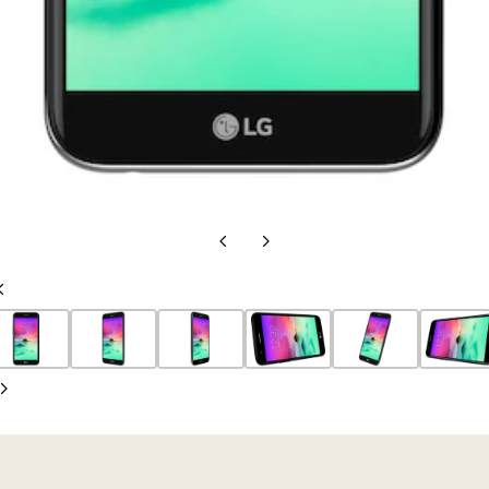
Diapositiva
Diapositiva
anterior
siguiente
Diapositiva
anterior
Diapositiva
siguiente