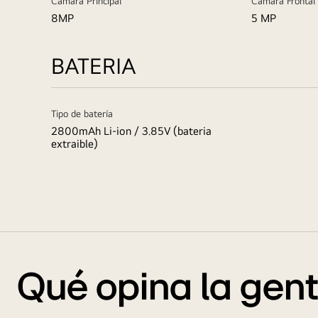
Cámara Principal
Cámara Frontal
8MP
5 MP
BATERIA
Tipo de batería
2800mAh Li-ion / 3.85V (bateria
extraible)
Qué opina la gen