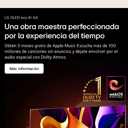
mujer
mirando
un
LG OLED evo AI G4
concierto
Una obra maestra perfeccionada
en
por la experiencia del tiempo
un
OLED
Obtén 3 meses gratis de Apple Music Escucha más de 100
millones de canciones sin anuncios y déjate envolver por el
TV
audio espacial con Dolby Atmos.
grande
en
Más información
Una
un
obra
maestra
departamento
perfeccionada
moderno.
por
la
El
experiencia
del
emblema
tiempo
“OLED
TV
número
1