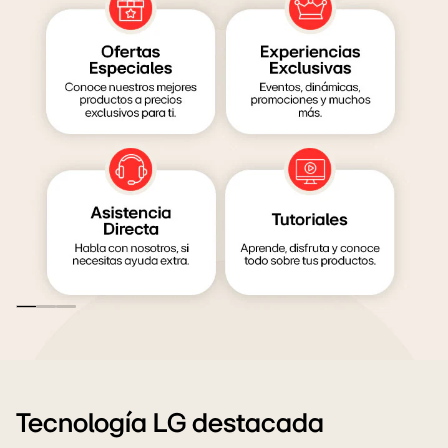
LG
Family
club
Tecnología LG destacada