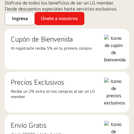
Disfruta de todos los beneficios de ser un LG member.
el
Desde descuentos especiales hasta servicios exclusivos.
riesgo
propio
Ingresa
Únete a nosotros
del
tercero.
Cupón de Bienvenida
Visita https://www.omdia.com/ para
más
Al registrarte recibe 5% en tu primera compra
información”.
Precios Exclusivos
Recibe un 2% extra en tus compras al ser un LG
member
Envío Gratis