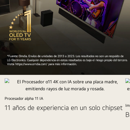
La
perspectiva
superior
de
Procesador alpha 11 IA
un
Im
11 años de experiencia en un solo chipset
hombre
B
y
una