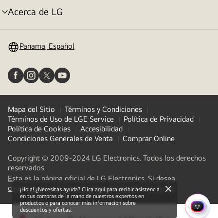
Acerca de LG
Alternar
menú
Panama, Español
Mapa del Sitio
Términos y Condiciones
Términos de Uso de LGE Service
Política de Privacidad
Política de Cookies
Accesibilidad
Condiciones Generales de Venta
Comprar Online
Copyright © 2009-2024 LG Electronics. Todos los derechos
reservados
Esta es la página oficial de LG Electronics. Si desea
(
opens
conectarse a LG Corp. U otras filiales de LG, de clic
¡Hola! ¿Necesitas ayuda? Clica aquí para recibir asistencia
close
in
en tus compras de la mano de nuestros expertos en
productos o para conocer más información sobre
a
descuentos y ofertas.
MENÚ
new