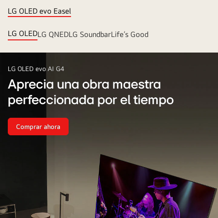
LG OLED evo Easel
LG OLED
LG QNED
LG Soundbar
Life’s Good
LG OLED evo AI G4
Aprecia una obra maestra
perfeccionada por el tiempo
Comprar ahora
Aprecia
una
obra
maestra
perfeccionada
por
el
tiempo