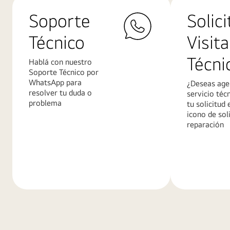
Soporte
Solici
Técnico
Visita
Técni
Hablá con nuestro
Soporte Técnico por
WhatsApp para
¿Deseas age
resolver tu duda o
servicio téc
problema
tu solicitud 
icono de sol
reparación
Más
Más
información
informació