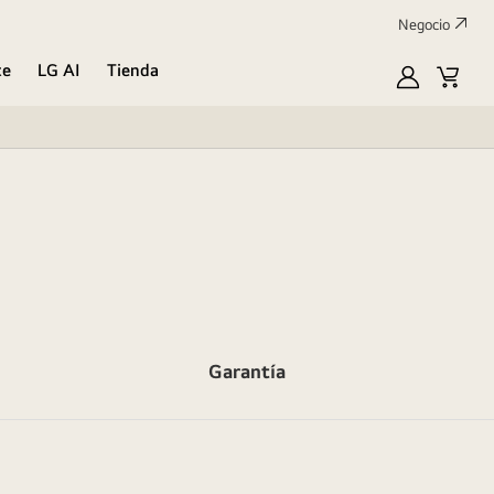
Negocio
te
LG AI
Tienda
Mi
Carrit
LG
de
compr
Garantía