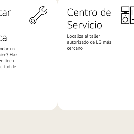
tar
Centro de
Servicio
ca
Localiza el taller
autorizado de LG más
cercano
ndar un
nico? Haz
en línea
icitud de
Más
n
información