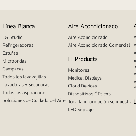
Línea Blanca
Aire Acondicionado
LG Studio
Aire Acondicionado
A
Refrigeradoras
Aire Acondicionado Comercial
A
Estufas
A
IT Products
Microondas
A
S
Campanas
Monitores
A
Todos los lavavajillas
Medical Displays
A
Lavadoras y Secadoras
Cloud Devices
A
Todas las aspiradoras
Dispositivos ÓPticos
Soluciones de Cuidado del Aire
Toda la información se muestra
LED Signage
L