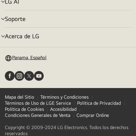
LG AI
Alternar
menú
Soporte
Alternar
menú
Acerca de LG
Alternar
menú
Panama, Español
Mapa del Sitio
Términos y Condiciones
Términos de Uso de LGE Service
Política de Privacidad
Política de Cookies
Accesibilidad
Condiciones Generales de Venta
Comprar Online
Copyright © 2009-2024 LG Electronics. Todos los derechos
reservados