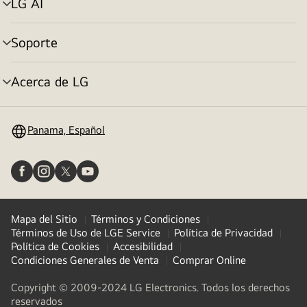
LG AI
Alternar
menú
Soporte
Alternar
menú
Acerca de LG
Alternar
menú
Panama, Español
Mapa del Sitio
Términos y Condiciones
Términos de Uso de LGE Service
Política de Privacidad
Política de Cookies
Accesibilidad
Condiciones Generales de Venta
Comprar Online
Copyright © 2009-2024 LG Electronics. Todos los derechos
reservados