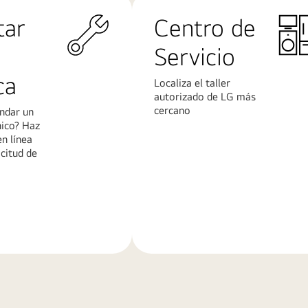
tar
Centro de
Servicio
ca
Localiza el taller
autorizado de LG más
cercano
ndar un
nico? Haz
en línea
icitud de
Más
n
información