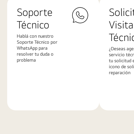
Soporte
Solici
Técnico
Visita
Técni
Hablá con nuestro
Soporte Técnico por
WhatsApp para
¿Deseas age
resolver tu duda o
servicio téc
problema
tu solicitud 
icono de sol
reparación
Más
Más
información
informació