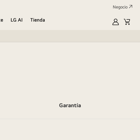
Negocio
te
LG AI
Tienda
Mi
Carrit
LG
de
compr
Garantía