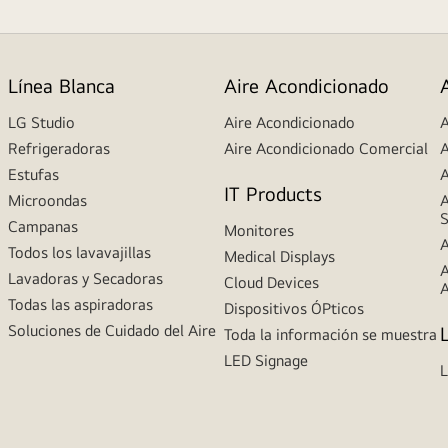
Línea Blanca
Aire Acondicionado
LG Studio
Aire Acondicionado
A
Refrigeradoras
Aire Acondicionado Comercial
A
Estufas
A
IT Products
Microondas
A
S
Campanas
Monitores
A
Todos los lavavajillas
Medical Displays
A
Lavadoras y Secadoras
Cloud Devices
A
Todas las aspiradoras
Dispositivos ÓPticos
Soluciones de Cuidado del Aire
Toda la información se muestra
LED Signage
L