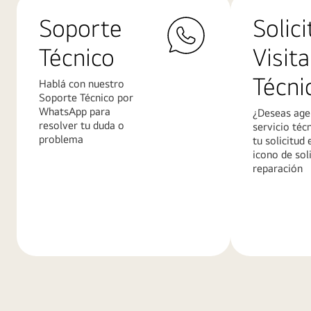
Soporte
Solici
Técnico
Visita
Técni
Hablá con nuestro
Soporte Técnico por
WhatsApp para
¿Deseas age
resolver tu duda o
servicio téc
problema
tu solicitud 
icono de sol
reparación
Más
Más
información
informació