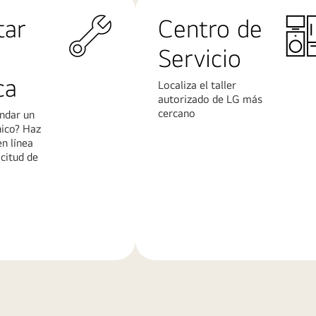
tar
Centro de
Servicio
ca
Localiza el taller
autorizado de LG más
cercano
ndar un
nico? Haz
en línea
icitud de
Más
n
información