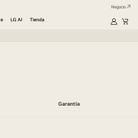
Negocio
te
LG AI
Tienda
Mi
Carrit
LG
de
compr
Garantía