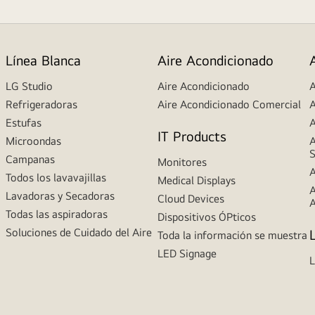
Línea Blanca
Aire Acondicionado
LG Studio
Aire Acondicionado
A
Refrigeradoras
Aire Acondicionado Comercial
A
Estufas
A
IT Products
Microondas
A
S
Campanas
Monitores
A
Todos los lavavajillas
Medical Displays
A
Lavadoras y Secadoras
Cloud Devices
A
Todas las aspiradoras
Dispositivos ÓPticos
Soluciones de Cuidado del Aire
Toda la información se muestra
LED Signage
L