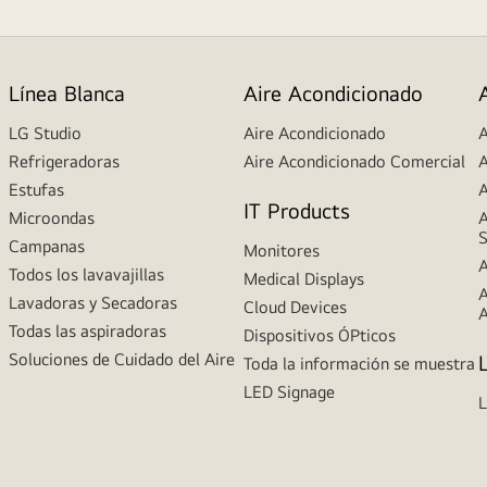
Línea Blanca
Aire Acondicionado
LG Studio
Aire Acondicionado
A
Refrigeradoras
Aire Acondicionado Comercial
A
Estufas
A
IT Products
Microondas
A
S
Campanas
Monitores
A
Todos los lavavajillas
Medical Displays
A
Lavadoras y Secadoras
Cloud Devices
A
Todas las aspiradoras
Dispositivos ÓPticos
Soluciones de Cuidado del Aire
Toda la información se muestra
LED Signage
L