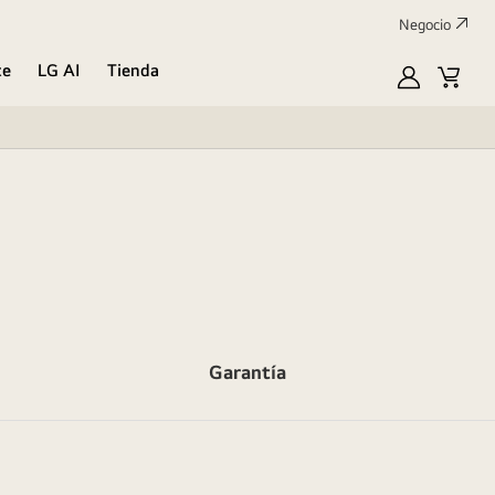
Negocio
te
LG AI
Tienda
Mi
Carrit
LG
de
compr
Garantía