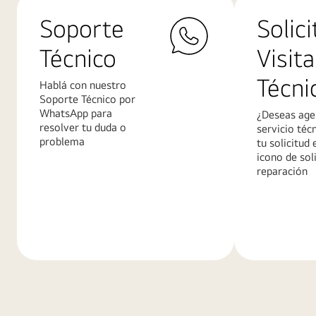
Soporte
Solici
Técnico
Visita
Técni
Hablá con nuestro
Soporte Técnico por
WhatsApp para
¿Deseas age
resolver tu duda o
servicio téc
problema
tu solicitud 
icono de sol
reparación
Más
Más
información
informació