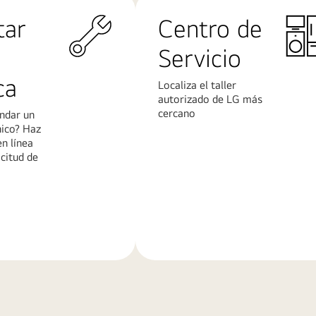
tar
Centro de
Servicio
ca
Localiza el taller
autorizado de LG más
cercano
ndar un
nico? Haz
en línea
icitud de
Más
n
información