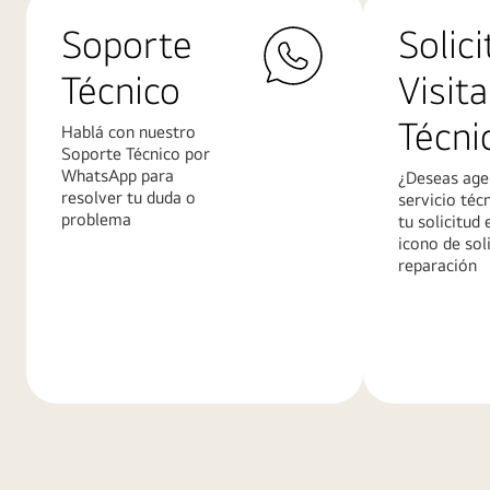
Soporte
Solici
Técnico
Visita
Técni
Hablá con nuestro
Soporte Técnico por
WhatsApp para
¿Deseas age
resolver tu duda o
servicio téc
problema
tu solicitud 
icono de sol
reparación
Más
Más
información
informació