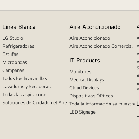
Línea Blanca
Aire Acondicionado
LG Studio
Aire Acondicionado
A
Refrigeradoras
Aire Acondicionado Comercial
A
Estufas
A
IT Products
Microondas
A
S
Campanas
Monitores
A
Todos los lavavajillas
Medical Displays
A
Lavadoras y Secadoras
Cloud Devices
A
Todas las aspiradoras
Dispositivos ÓPticos
Soluciones de Cuidado del Aire
Toda la información se muestra
LED Signage
L