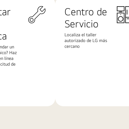
tar
Centro de
Servicio
ca
Localiza el taller
autorizado de LG más
cercano
ndar un
nico? Haz
en línea
icitud de
Más
n
información