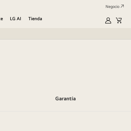
Negocio
te
LG AI
Tienda
Mi
Carrit
LG
de
compr
Garantía