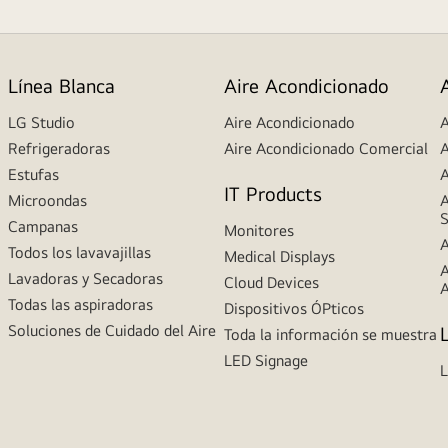
Línea Blanca
Aire Acondicionado
LG Studio
Aire Acondicionado
A
Refrigeradoras
Aire Acondicionado Comercial
A
Estufas
A
IT Products
Microondas
A
S
Campanas
Monitores
A
Todos los lavavajillas
Medical Displays
A
Lavadoras y Secadoras
Cloud Devices
A
Todas las aspiradoras
Dispositivos ÓPticos
Soluciones de Cuidado del Aire
Toda la información se muestra
LED Signage
L