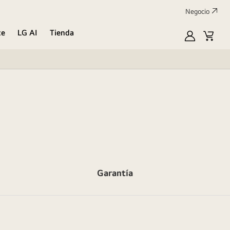
Negocio
te
LG AI
Tienda
Mi
Carrit
LG
de
compr
Garantía