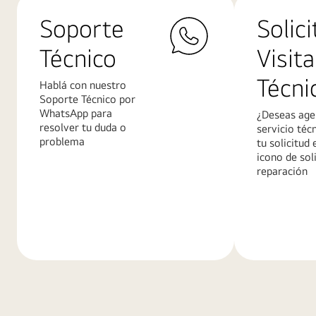
Soporte
Solici
Técnico
Visita
Técni
Hablá con nuestro
Soporte Técnico por
WhatsApp para
¿Deseas age
resolver tu duda o
servicio téc
problema
tu solicitud 
icono de sol
reparación
Más
Más
información
informació