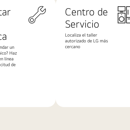
tar
Centro de
Servicio
ca
Localiza el taller
autorizado de LG más
cercano
ndar un
nico? Haz
en línea
icitud de
Más
n
información