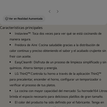
ope
gall
pop
Diapositiva
Siguiente
anterior
diapositiva
Ver en Realidad Aumentada
Características principales
Instaview™: Toca dos veces para ver qué se está cocinando de
manera segura.
Freidora de Aire: Cocina saludable gracias a la distribución de
calor continuo y preciso obteniendo el sabor y el acabado crujiente sin
freir con aceite.
EasyClean®: Disfruta de un proceso de limpieza simplificado y sin
químicos. Ahorra tiempo y energía.
LG ThinQ™:Controla tu horno a través de la aplicación ThinQ™
para precalentar, encender el horno, configurar un temporizador o
verificar el proceso de tus platos.
La cocina con mayor capacidad del mercado: Su hornode164 Litros
brinda el espacio necesario para deliciosos platillos de gran tamaño.
El color del producto ha sido definido por el fabricante. Tenga en