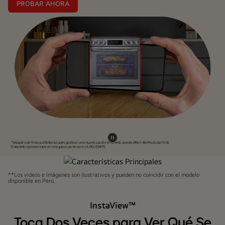
PROBAR AHORA
Pausar
video
**Los videos e imágenes son ilustrativos y pueden no coincidir con el modelo
Características Principales
disponible en Perú.
InstaView™
Toca Dos Veces para Ver Qué Se