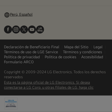
menú
Perú, Español
Declaración de Beneficiario Final
Mapa del Sitio
Legal
Términos de uso de LGE Service
Términos y condiciones
Política de privacidad
Política de cookies
Accesibilidad
Formulario ARCO
Copyright © 2009-2024 LG Electronics. Todos los derechos
reservados
Esta es la página oficial de LG Electronics. Si desea
(
opens
conectarse a LG Corp. u otras filiales de LG, haga clic
in
a
new
tab
)