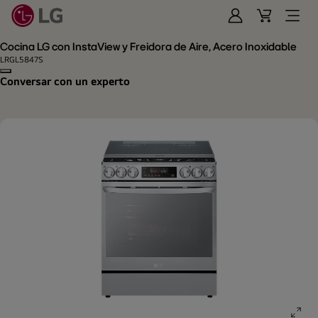
Iniciar
Cart
Open
Sesión
Menu
Cocina LG con InstaView y Freidora de Aire, Acero Inoxidable
LRGL5847S
Copy model name
Conversar con un experto