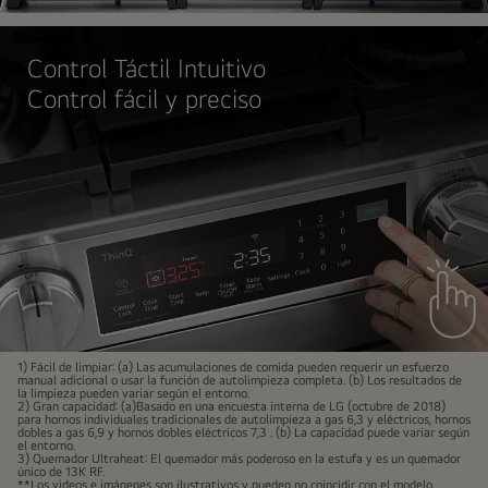
Control Táctil Intuitivo
Control fácil y preciso
1) Fácil de limpiar: (a) Las acumulaciones de comida pueden requerir un esfuerzo
manual adicional o usar la función de autolimpieza completa. (b) Los resultados de
la limpieza pueden variar según el entorno.
2) Gran capacidad: (a)Basado en una encuesta interna de LG (octubre de 2018)
para hornos individuales tradicionales de autolimpieza a gas 6,3 y eléctricos, hornos
dobles a gas 6,9 y hornos dobles eléctricos 7,3 . (b) La capacidad puede variar según
el entorno.
3) Quemador Ultraheat: El quemador más poderoso en la estufa y es un quemador
único de 13K RF.
**Los videos e imágenes son ilustrativos y pueden no coincidir con el modelo