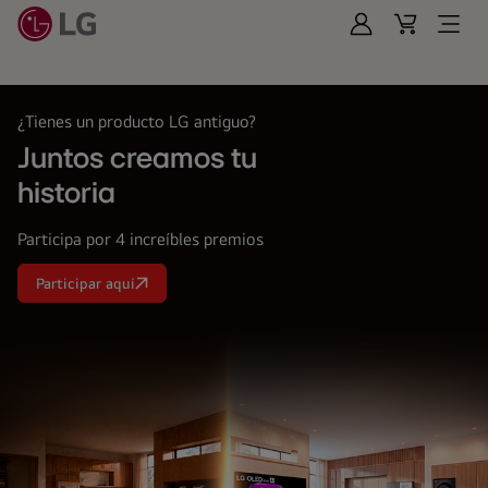
Iniciar
Cart
Open
Sesión
Menu
LG
¿Tienes un producto LG antiguo?
Juntos creamos tu
historia
Participa por 4 increíbles premios
Participar aquí
Juntos
creamos
tu<br>
historia