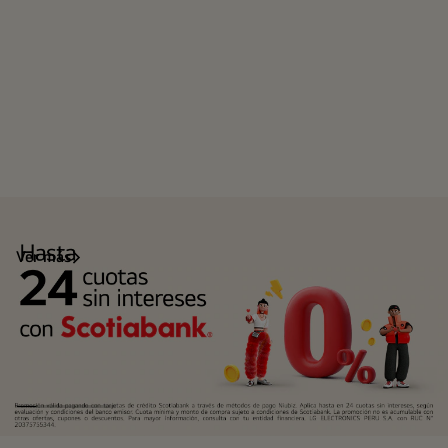
Ver más
Scotiabank