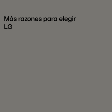
Más razones para elegir
LG
LG
C
para
L
empresas