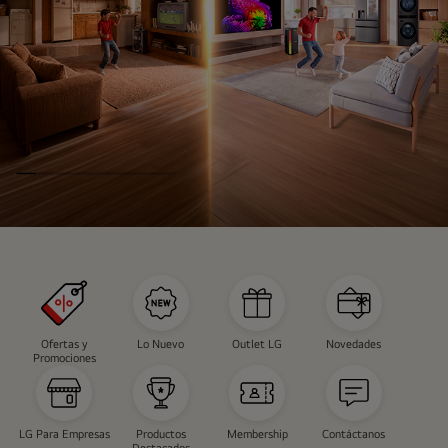
INSTAVIEW
CAMPAÑA
Ofertas y
Lo Nuevo
Outlet LG
Novedades
Promociones
LG Para Empresas
Productos
Membership
Contáctanos