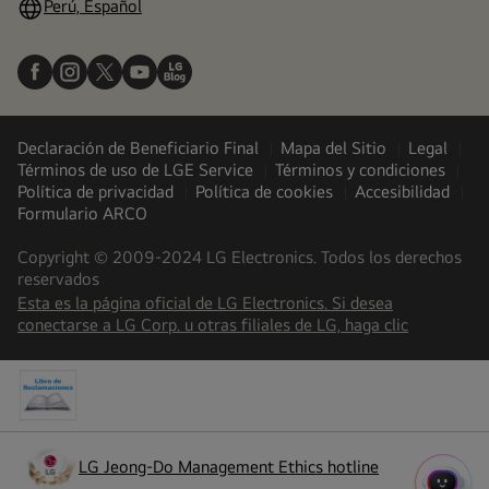
Perú, Español
Declaración de Beneficiario Final
Mapa del Sitio
Legal
Términos de uso de LGE Service
Términos y condiciones
Política de privacidad
Política de cookies
Accesibilidad
Formulario ARCO
Copyright © 2009-2024 LG Electronics. Todos los derechos
reservados
Esta es la página oficial de LG Electronics. Si desea
(
opens
conectarse a LG Corp. u otras filiales de LG, haga clic
in
a
new
tab
)
LG Jeong-Do Management Ethics hotline
(
opens