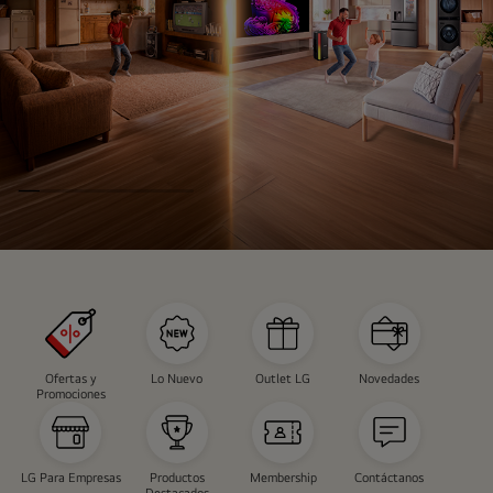
INSTAVIEW
CAMPAÑA
Ofertas y
Lo Nuevo
Outlet LG
Novedades
Promociones
LG Para Empresas
Productos
Membership
Contáctanos