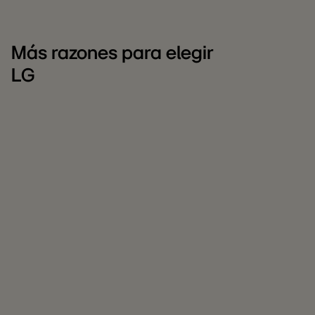
Más razones para elegir
LG
LG
C
para
L
empresas