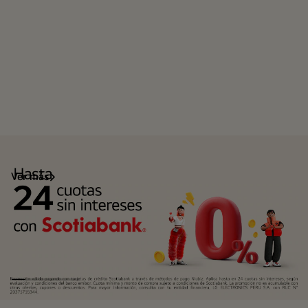
Ver más
Scotiabank