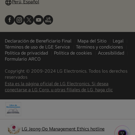
Perú, Español
Declaración de Beneficiario Final
Mapa del Sitio
Legal
Términos de uso de LGE Service
Términos y condiciones
Política de privacidad
Política de cookies
Accesibilidad
Formulario ARCO
Copyright © 2009-2024 LG Electronics. Todos los derechos
reservados
Esta es la página oficial de LG Electronics. Si desea
(
opens
conectarse a LG Corp. u otras filiales de LG, haga clic
in
a
new
tab
)
LG Jeong-Do Management Ethics hotline
(
opens