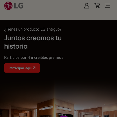
Iniciar
Cart
Open
Sesión
Menu
LG
¿Tienes un producto LG antiguo?
Juntos creamos tu
historia
Participa por 4 increíbles premios
Participar aquí
Juntos
creamos
tu<br>
historia