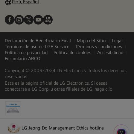
Perú, Español
Declaración de Beneficiario Final
Mapa del Sitio
Legal
Términos de uso de LGE Service
Términos y condiciones
Política de privacidad
Política de cookies
Accesibilidad
Formulario ARCO
Copyright © 2009-2024 LG Electronics. Todos los derechos
reservados
Esta es la página oficial de LG Electronics. Si desea
(
opens
conectarse a LG Corp. u otras filiales de LG, haga clic
in
a
new
tab
)
LG Jeong-Do Management Ethics hotline
(
opens