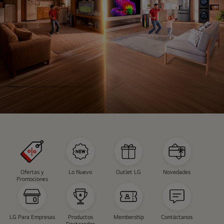
INSTAVIEW
CAMPAÑA
Ofertas y
Lo Nuevo
Outlet LG
Novedades
Promociones
LG Para Empresas
Productos
Membership
Contáctanos