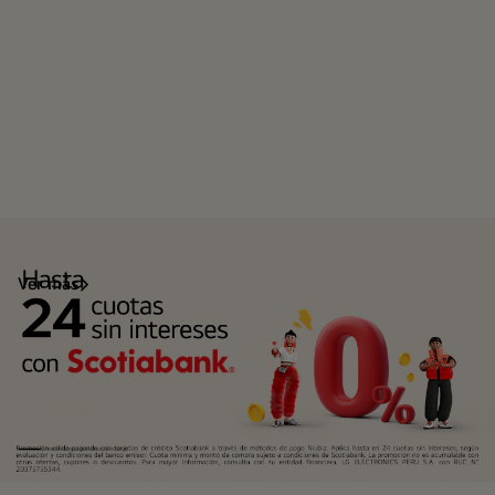
Ver más
Scotiabank