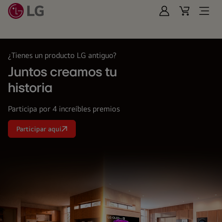
Iniciar
Cart
Open
Sesión
Menu
LG
¿Tienes un producto LG antiguo?
Juntos creamos tu
historia
Participa por 4 increíbles premios
Participar aquí
Juntos
creamos
tu<br>
historia