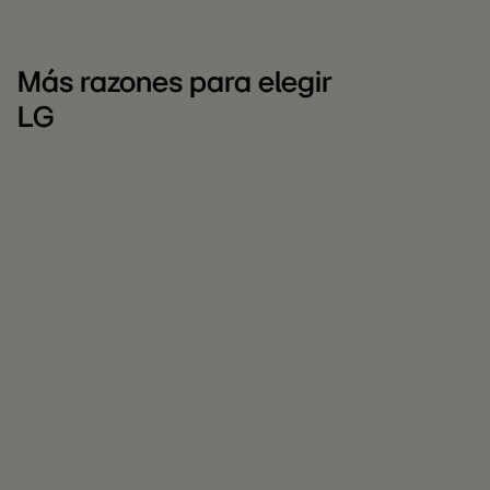
Más razones para elegir
LG
LG
C
para
L
empresas