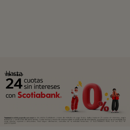
Ver más
Scotiabank