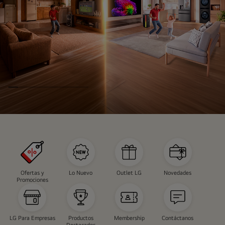
INSTAVIEW
CAMPAÑA
Ofertas y
Lo Nuevo
Outlet LG
Novedades
Promociones
LG Para Empresas
Productos
Membership
Contáctanos