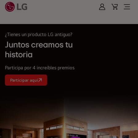
Iniciar
Cart
Open
Sesión
Menu
LG
¿Tienes un producto LG antiguo?
Juntos creamos tu
historia
Participa por 4 increíbles premios
Participar aquí
Juntos
creamos
tu<br>
historia