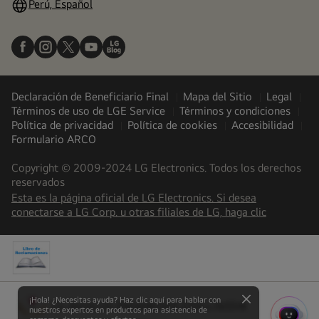
Perú, Español
Declaración de Beneficiario Final
Mapa del Sitio
Legal
Términos de uso de LGE Service
Términos y condiciones
Política de privacidad
Política de cookies
Accesibilidad
Formulario ARCO
Copyright © 2009-2024 LG Electronics. Todos los derechos
reservados
Esta es la página oficial de LG Electronics. Si desea
(
opens
conectarse a LG Corp. u otras filiales de LG, haga clic
in
a
new
tab
)
¡Hola! ¿Necesitas ayuda? Haz clic aquí para hablar con
LG Jeong-Do Management Ethics hotline
close
(
opens
nuestros expertos en productos para asistencia de