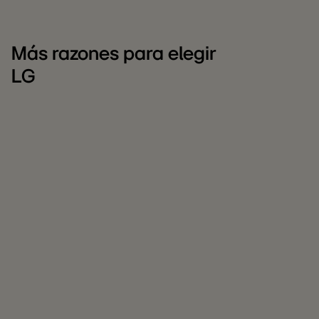
Más razones para elegir
LG
LG
C
para
L
empresas