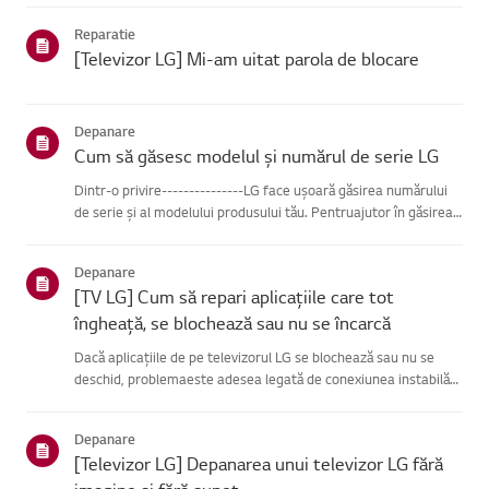
se poate conecta, problema este probabil la route...
Reparatie
[Televizor LG] Mi-am uitat parola de blocare
Depanare
Cum să găsesc modelul și numărul de serie LG
Dintr-o privire---------------LG face ușoară găsirea numărului
de serie și al modelului produsului tău. Pentruajutor în găsirea
informațiilor despre produsul tău, alege produsul LG
dincategoriile de mai jos.Selectează-ți produsulAcest ghid ...
Depanare
[TV LG] Cum să repari aplicațiile care tot
îngheață, se blochează sau nu se încarcă
Dacă aplicațiile de pe televizorul LG se blochează sau nu se
deschid, problemaeste adesea legată de conexiunea instabilă
la rețea.Verifică conexiunile de cablu dintre televizor și router,
apoi verifică starearețelei în meniul [Setări] al te...
Depanare
[Televizor LG] Depanarea unui televizor LG fără