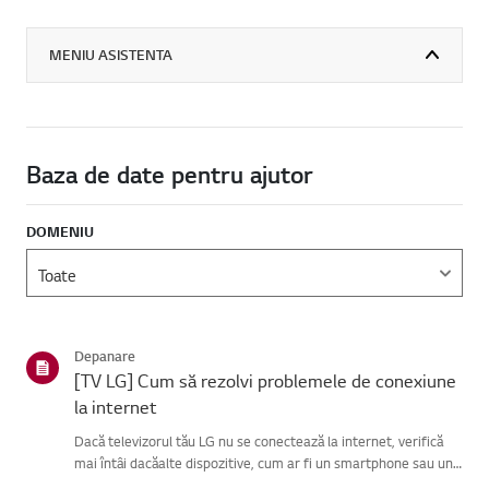
MENIU ASISTENTA
Baza de date pentru ajutor
DOMENIU
Depanare
[TV LG] Cum să rezolvi problemele de conexiune
la internet
Dacă televizorul tău LG nu se conectează la internet, verifică
mai întâi dacăalte dispozitive, cum ar fi un smartphone sau un
laptop, se pot conecta laaceeași rețea.Dacă niciun dispozitiv nu