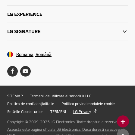
LG EXPERIENCE
LG SIGNATURE
Romania, Română
SITEMAP
Termenii de utilizare ai serviciului LG
Politica de confidențialitate
Politica privind modulele cookie
Setările Cookie-urilor
TERMENI
LG Privacy
Copyright © 2009-2025 LG Electronics. Toate drepturile rezervate.
Aceasta este pagina oficiala LG Electronics. Daca doresti sa accesezi
Online Chat