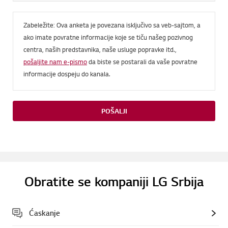
Zabeležite: Ova anketa je povezana isključivo sa veb-sajtom, a
ako imate povratne informacije koje se tiču našeg pozivnog
centra, naših predstavnika, naše usluge popravke itd.,
pošaljite nam e-pismo
da biste se postarali da vaše povratne
informacije dospeju do kanala.
POŠALJI
Obratite se kompaniji LG Srbija
Ćaskanje