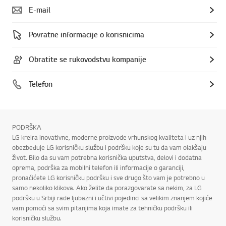
E-mail
Povratne informacije o korisnicima
Obratite se rukovodstvu kompanije
Telefon
PODRŠKA
LG kreira inovativne, moderne proizvode vrhunskog kvaliteta i uz njih
obezbeđuje LG korisničku službu i podršku koje su tu da vam olakšaju
život. Bilo da su vam potrebna korisnička uputstva, delovi i dodatna
oprema, podrška za mobilni telefon ili informacije o garanciji,
pronaćićete LG korisničku podršku i sve drugo što vam je potrebno u
samo nekoliko klikova. Ako želite da porazgovarate sa nekim, za LG
podršku u Srbiji rade ljubazni i učtivi pojedinci sa velikim znanjem kojiće
vam pomoći sa svim pitanjima koja imate za tehničku podršku ili
korisničku službu.