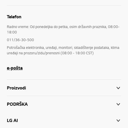
Telefon
Radno vreme: Od ponedeljka do petka, osim državnih praznika, 08:00-
18:00
011/36-30-500
Potrošačka elektronika, uređaji, monitori, skladištenje podataka, klima
uređaji na prozoru/zidu/prenosni (08:00 - 18:00 CST)
e-pošta
Proizvodi
PODRŠKA
LG AI