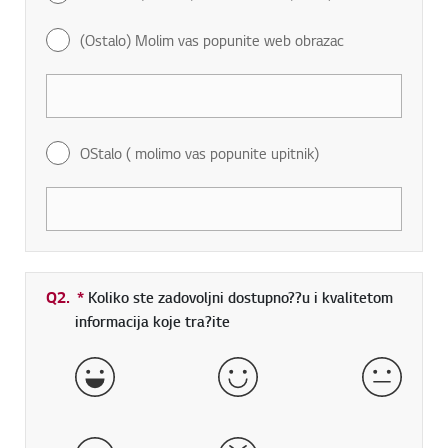
(Ostalo) Molim vas popunite web obrazac
OStalo ( molimo vas popunite upitnik)
Q2.
*
Neophodno polje
Koliko ste zadovoljni dostupno??u i kvalitetom
informacija koje tra?ite
Vrlo dobro
Dobro
Zadovol
Loše
Veoma loše