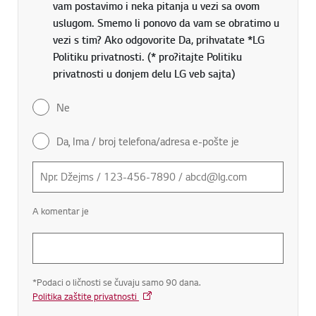
vam postavimo i neka pitanja u vezi sa ovom
uslugom. Smemo li ponovo da vam se obratimo u
vezi s tim? Ako odgovorite Da, prihvatate *LG
Politiku privatnosti. (* pro?itajte Politiku
privatnosti u donjem delu LG veb sajta)
Ne
Da, Ima / broj telefona/adresa e-pošte je
A komentar je
*Podaci o ličnosti se čuvaju samo 90 dana.
Politika zaštite privatnosti