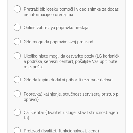
Pretraži biblioteku pomoći i video snimke za dodat
ne informacije o uređajima
Online zahtev ya popravku uređaja
Gde mogu da popravim svoj proizvod
Ukoliko niste mogli da ostvarite poziv (LG korisničk
a podrška, servisni centar), pošaljite Vaš upit pute
m e-pošte
Gde da kupim dodatni pribor ili rezervne delove
Popravka( kašnjenje, stručnost servisera, pristup p
opravci)
Call Centar ( kvalitet usluge, stav I strucnost agen
ta)
Proizvod (kvalitet, funkcionalnost, cena)