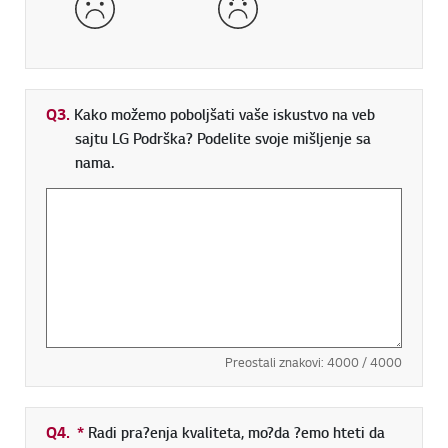
Q3.
Kako možemo poboljšati vaše iskustvo na veb
sajtu LG Podrška? Podelite svoje mišljenje sa
nama.
Preostali znakovi:
4000
/ 4000
Q4.
*
Neophodno polje
Radi pra?enja kvaliteta, mo?da ?emo hteti da