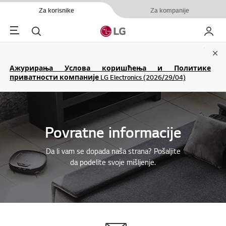
Za korisnike
Za kompanije
Menu
Pretraga
Moj LG
Clo
Ажурирања Услова коришћења и Политике
приватности компаније LG Electronics (2026/29/04)
Povratne informacije
Da li vam se dopada naša strana? Pošaljite
da podelite svoje mišljenje.