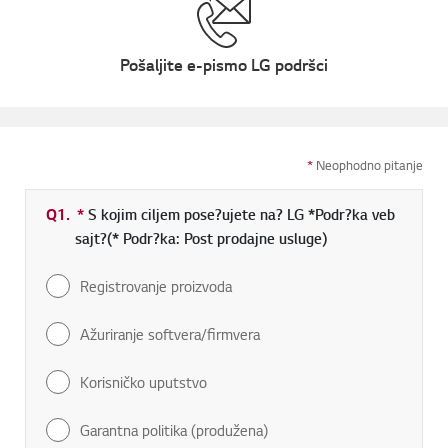
Pošaljite e-pismo LG podršci
*
Neophodno pitanje
Q1.
*
Neophodno polje
S kojim ciljem pose?ujete na? LG *Podr?ka veb
sajt?(* Podr?ka: Post prodajne usluge)
Registrovanje proizvoda
Ažuriranje softvera/firmvera
Korisničko uputstvo
Garantna politika (produžena)