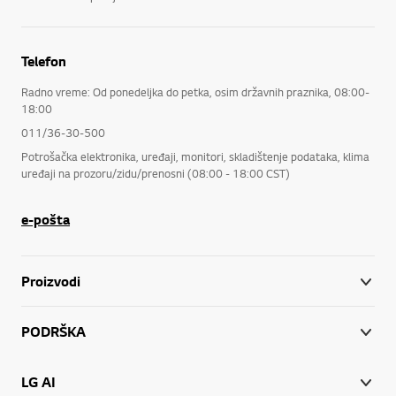
Telefon
Radno vreme: Od ponedeljka do petka, osim državnih praznika, 08:00-
18:00
011/36-30-500
Potrošačka elektronika, uređaji, monitori, skladištenje podataka, klima
uređaji na prozoru/zidu/prenosni (08:00 - 18:00 CST)
e-pošta
Proizvodi
PODRŠKA
LG AI