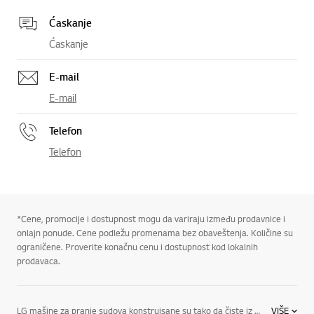
Ćaskanje
Ćaskanje
E-mail
E-mail
Telefon
Telefon
*Cene, promocije i dostupnost mogu da variraju između prodavnice i
onlajn ponude. Cene podležu promenama bez obaveštenja. Količine su
ograničene. Proverite konačnu cenu i dostupnost kod lokalnih
prodavaca.
LG mašine za pranje sudova konstruisane su tako da čiste iz svih uglova. Zahvaljujući tome ostvarićete maksimalnu pokrivenost čišćenja tokom celog ciklusa pranja.
VIŠE