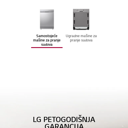
Samostojeće
Ugradne mašine za
mašine za pranje
pranje sudova
sudova
LG QuadWash™ mašine za
pranje sudova
Savršeno pranje posuđa snagom pare.