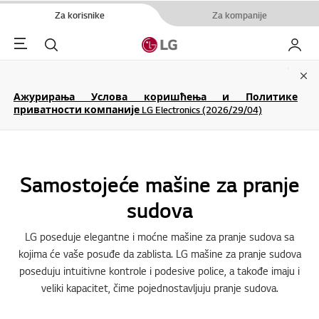
Za korisnike
Za kompanije
Menu
Pretraga
Moj LG
Clo
Ажурирања Услова коришћења и Политике
приватности компаније LG Electronics (2026/29/04)
Samostojeće mašine za pranje
sudova
LG poseduje elegantne i moćne mašine za pranje sudova sa
kojima će vaše posuđe da zablista. LG mašine za pranje sudova
poseduju intuitivne kontrole i podesive police, a takođe imaju i
veliki kapacitet, čime pojednostavljuju pranje sudova.