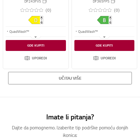
kompleta, ThinQ™ WiFi funkcija
automatskim otvaranjem, set za
DF243FVS
DF365FPS
14 kompleta, ThinQ™, WiFi
(0)
(0)
funkcija
QuadWash™
QuadWash™
TrueSteam™
TrueSteam™
GDE KUPITI
GDE KUPITI
Smart Rack+™
EasyRack™ Plus
UPOREDI
UPOREDI
UČITAJ VIŠE
Imate li pitanja?
Dajte da pomognemo. Izaberite tip podrške pomoću donjih
ikonica: