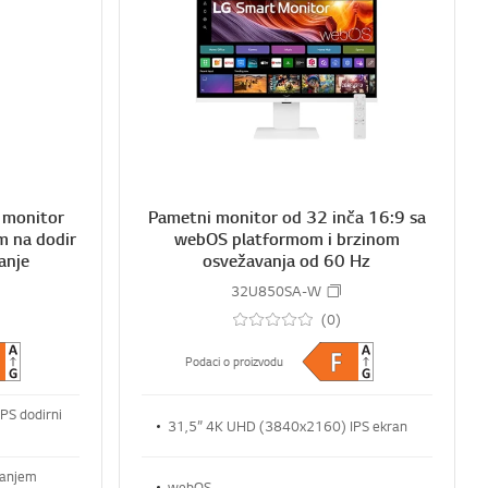
s
s
S
S
h
h
H
H
A
A
R
R
E
E
 monitor
Pametni monitor od 32 inča 16:9 sa
m na dodir
webOS platformom i brzinom
anje
osvežavanja od 60 Hz
32U850SA-W
(0)
Podaci o proizvodu
PS dodirni
31,5” 4K UHD (3840x2160) IPS ekran
vanjem
webOS