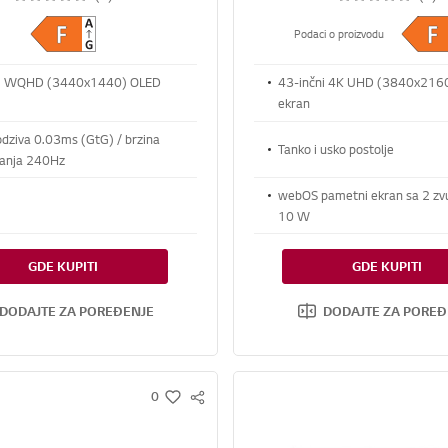
Podaci o proizvodu
ni WQHD (3440x1440) OLED
43-inčni 4K UHD (3840x2160
ekran
dziva 0.03ms (GtG) / brzina
Tanko i usko postolje
anja 240Hz
webOS pametni ekran sa 2 zv
10 W
GDE KUPITI
GDE KUPITI
DODAJTE ZA POREĐENJE
DODAJTE ZA POREĐ
0
S
w
N
i
S