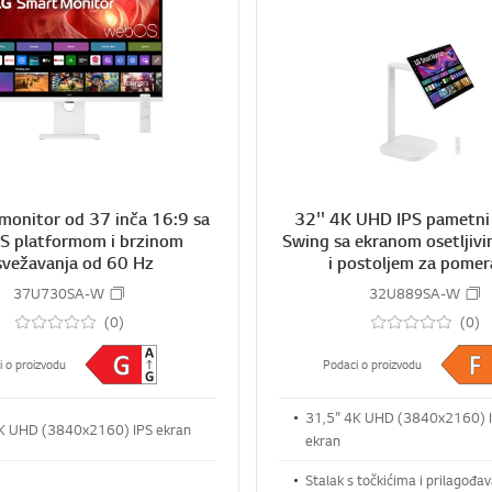
s
S
h
H
A
R
E
monitor od 37 inča 16:9 sa
32'' 4K UHD IPS pametni
 platformom i brzinom
Swing sa ekranom osetljivi
svežavanja od 60 Hz
i postoljem za pomer
37U730SA-W
32U889SA-W
(0)
(0)
i o proizvodu
Podaci o proizvodu
31,5” 4K UHD (3840x2160) I
K UHD (3840x2160) IPS ekran
ekran
Stalak s točkićima i prilagođa