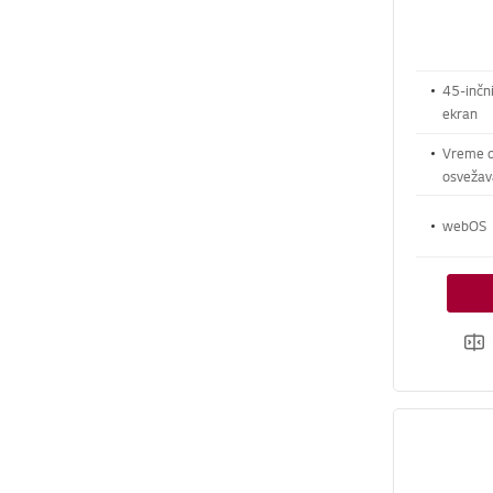
45-inč
ekran
Vreme o
osvežav
webOS