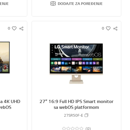
ENJE
DODAJTE ZA POREĐENJE
0
0
S
S
w
w
N
N
i
i
S
S
s
s
S
S
h
h
H
H
A
A
R
R
E
E
ina 4K UHD
27” 16:9 Full HD IPS Smart monitor
 vebOS
sa webOS platformom
27SR50F-E
(0)