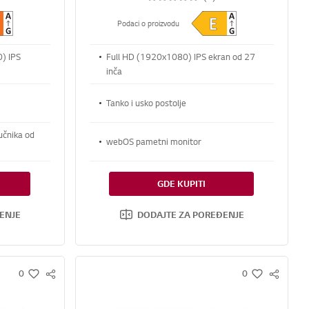
Podaci o proizvodu
) IPS
Full HD (1920x1080) IPS ekran od 27
inča
Tanko i usko postolje
učnika od
webOS pametni monitor
GDE KUPITI
ENJE
DODAJTE ZA POREĐENJE
0
0
S
S
w
w
N
N
i
i
S
S