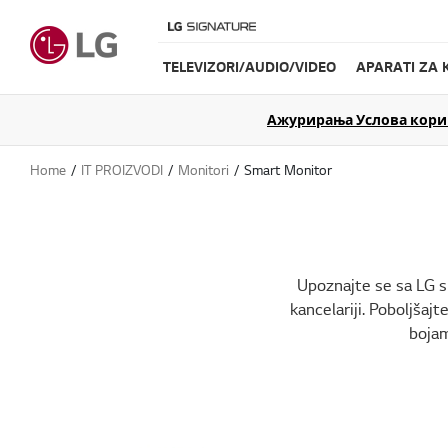
TELEVIZORI/AUDIO/VIDEO
APARATI ZA 
Ажурирања Услова коришћ
Home
IT PROIZVODI
Monitori
Smart Monitor
Upoznajte se sa LG s
kancelariji. Poboljša
bojam