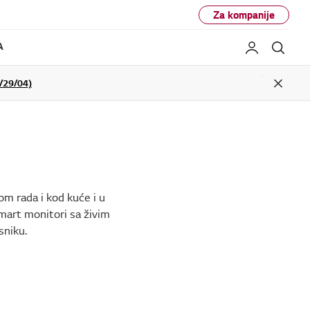
Za kompanije
A
Moj LG
Pret
29/04)
Close
m rada i kod kuće i u
mart monitori sa živim
sniku.