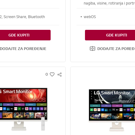
nagiba, visine, rotiranja i por
režima
2, Screen Share, Bluetooth
webOS
GDE KUPITI
GDE KUPITI
DODAJTE ZA POREĐENJE
DODAJTE ZA POREĐ
0
S
w
N
i
S
s
S
h
H
A
R
E