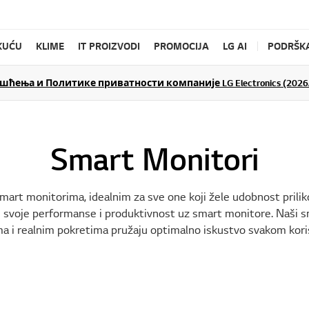
KUĆU
KLIME
IT PROIZVODI
PROMOCIJA
LG AI
PODRŠK
ења и Политике приватности компаније LG Electronics (2026/
Smart Monitori
mart monitorima, idealnim za sve one koji žele udobnost priliko
jte svoje performanse i produktivnost uz smart monitore. Naši s
a i realnim pokretima pružaju optimalno iskustvo svakom kori