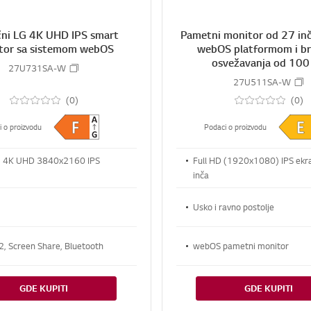
čni LG 4K UHD IPS smart
Pametni monitor od 27 inč
tor sa sistemom webOS
webOS platformom i b
osvežavanja od 100
27U731SA-W
27U511SA-W
(0)
(0)
i o proizvodu
Podaci o proizvodu
i 4K UHD 3840x2160 IPS
Full HD (1920x1080) IPS ekr
inča
Usko i ravno postolje
2, Screen Share, Bluetooth
webOS pametni monitor
GDE KUPITI
GDE KUPITI