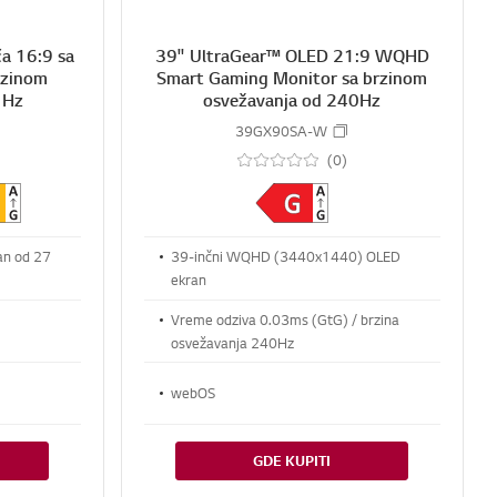
a 16:9 sa
39" UltraGear™ OLED 21:9 WQHD
rzinom
Smart Gaming Monitor sa brzinom
 Hz
osvežavanja od 240Hz
39GX90SA-W
(0)
an od 27
39-inčni WQHD (3440x1440) OLED
ekran
Vreme odziva 0.03ms (GtG) / brzina
osvežavanja 240Hz
webOS
GDE KUPITI