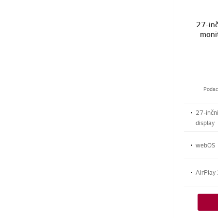
27-in
moni
Podac
27-inčn
display
webOS
AirPlay 