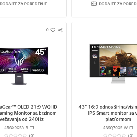
DODAJTE ZA POREĐENJE
DODAJTE ZA POREĐ
0
S
w
N
i
S
s
S
h
H
A
R
E
raGear™ OLED 21:9 WQHD
43” 16:9 odnos širina/vis
aming Monitor sa brzinom
IPS Smart monitor sa
vežavanja od 240Hz
platformom
45GX90SA-B
43SQ700S-W
(0)
(0)