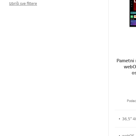
Izbriši sve filtere
Pametni 
webOS
o
Podac
36,5” 4
webOS