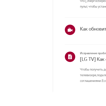
что [Энергосбере
Приложения
пульт, чтобы устан
Главная/ThinQ/Сеть/
Приложения
Продажи / Продвижение
/ Установка /
Как обнови
Спецификация
Услуги по уборке
Исправление проб
[LG TV] Как
Чтобы получить д
телевизоре,подкл
соглашениями.Есл
соединение вашего