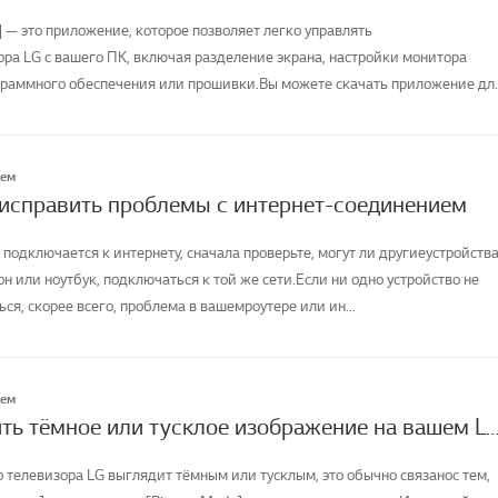
] — это приложение, которое позволяет легко управлять
а LG с вашего ПК, включая разделение экрана, настройки монитора
раммного обеспечения или прошивки.Вы можете скачать приложение дл
лем
 исправить проблемы с интернет-соединением
 подключается к интернету, сначала проверьте, могут ли другиеустройства
н или ноутбук, подключаться к той же сети.Если ни одно устройство не
я, скорее всего, проблема в вашемроутере или ин...
лем
Как исправить тёмное или тусклое изображение на вашем LG
о телевизора LG выглядит тёмным или тусклым, это обычно связанос тем,