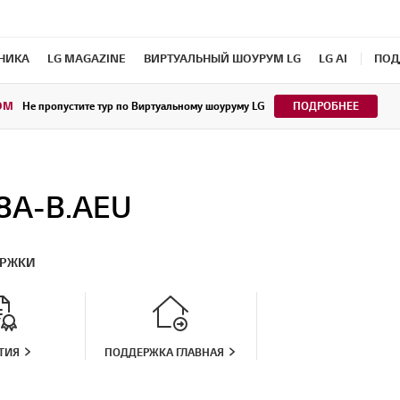
ХНИКА
LG MAGAZINE
ВИРТУАЛЬНЫЙ ШОУРУМ LG
LG AI
ПОД
OM
Не пропустите тур по Виртуальному шоуруму LG
ПОДРОБНЕЕ
8A-B.AEU
ЕРЖКИ
ТИЯ
ПОДДЕРЖКА ГЛАВНАЯ