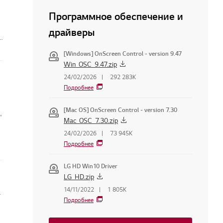
Программное обеспечение и
драйверы
я
[Windows] OnScreen Control - version 9.47
Win_OSC_9.47.zip
24/02/2026
292 283K
Подробнее
[Mac OS] OnScreen Control - version 7.30
,
Mac_OSC_7.30.zip
24/02/2026
73 945K
Подробнее
LG HD Win10 Driver
LG_HD.zip
 телевизоре
14/11/2022
1 805K
Подробнее