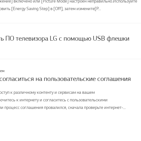
жение] включено или [Picture Mode] настроен неправильно.Используйте
овить [Energy Saving Step] в [Off], затем измените[P...
ть ПО телевизора LG с помощью USB флешки
лем
 согласиться на пользовательские соглашения
оступ к различному контенту и сервисам на вашем
ючитесь к интернету и согласитесь с пользовательскими
и процесс соглашения провалился, сначала проверьте интернет-
телевизора и ...