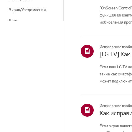
[OnScreen Control
Экран/Уведомления
функциямимонитор
Шум
иобновления прог
вашей ...
Тепло/запах
Косметические
средства/внешний вид
Исправление проб
[LG TV] Как
Пульт дистанционного
управления/Кнопки
Если ваш LG TV не
Программы LG
такие как смартфо
может подключитьс
Прибор/Внешний вид/
Посторонние предметы
Меню/Настройки
Исправление проб
Подключение/Установка
Установка/Подключение
Если экран вашег
Телеканалы/Сети/