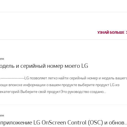
УЗНАЙ БОЛЬШЕ
УЗНАЙ БОЛЬШЕ
лем
модель и серийный номер моего LG
-----------------LG позволяет легко найти серийный номер и модель вашег
мощи впоиске информации о вашем продукте выберите продукт LG из
категорий.Выберите свой продуктЭто руководство создано...
лем
Как скачать приложение LG OnScreen Control (OSC) и обновить программное о