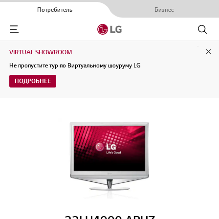
Потребитель
Бизнес
Menu
Поиск
VIRTUAL SHOWROOM
Clo
Не пропустите тур по Виртуальному шоуруму LG
ПОДРОБНЕЕ