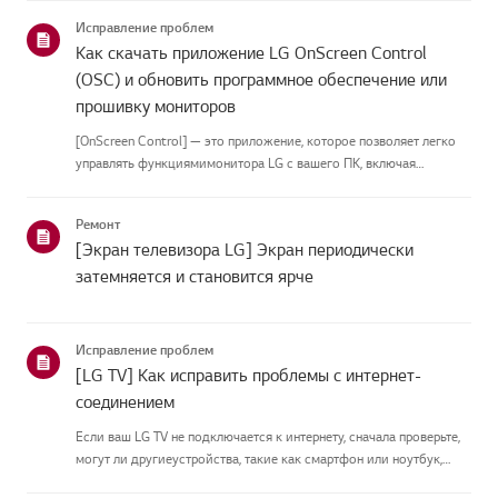
приведённых нижекатегорий.Выберите свой продуктЭто
Исправление проблем
руководство создано...
Как скачать приложение LG OnScreen Control
(OSC) и обновить программное обеспечение или
прошивку мониторов
[OnScreen Control] — это приложение, которое позволяет легко
управлять функциямимонитора LG с вашего ПК, включая
разделение экрана, настройки монитора иобновления
программного обеспечения или прошивки.Вы можете скачать
Ремонт
приложение для вашей ...
[Экран телевизора LG] Экран периодически
затемняется и становится ярче
Исправление проблем
[LG TV] Как исправить проблемы с интернет-
соединением
Если ваш LG TV не подключается к интернету, сначала проверьте,
могут ли другиеустройства, такие как смартфон или ноутбук,
подключаться к той же сети.Если ни одно устройство не может