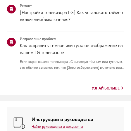
подключиться, скорее всего, проблема в вашемроутере или ин...
Ремонт
[Настройки телевизора LG] Как установить таймер
включения/выключения?
Исправление проблем
Как исправить тёмное или тусклое изображение на
вашем LG телевизоре
Если экран вашего телевизора LG выглядит тёмным или тусклым,
это обычно связанос тем, что [Энергосбережение] включено или
[Picture Mode] настроен неправильно.Используйте пульт, чтобы
установить [Energy Saving Step] в [Off], затем измените[P...
УЗНАЙ БОЛЬШЕ
Инструкции и руководства
Найти руководства и документы