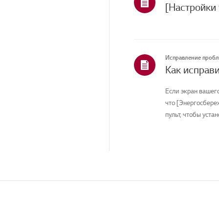
Приложения
Продажи / Продвижение
/ Установка /
Спецификация
Статус ремонта/
Исправление проб
проблема
Услуги по уборке
Если экран вашег
Другое
что [Энергосбере
пульт, чтобы устан