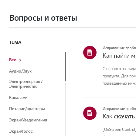
Вопросы и ответы
ТЕМА
Исправление проб
Как найти 
Все
С первого взгляда
Аудио/Звук
продукта. Для по
Электроэнергия /
приведённых ниже
Электричество
Каналами
Питание/адаптеры
Исправление проб
Экран/Уведомления
[OnScreen Control
Экран/Голос