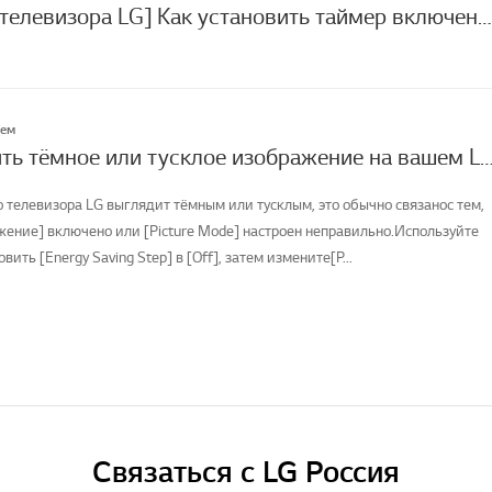
[Настройки телевизора LG] Как установить таймер включения/выключения?
лем
Как исправить тёмное или тусклое изображение на вашем LG
о телевизора LG выглядит тёмным или тусклым, это обычно связанос тем,
жение] включено или [Picture Mode] настроен неправильно.Используйте
овить [Energy Saving Step] в [Off], затем измените[P...
Связаться с LG Россия