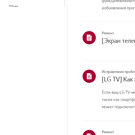
функциямимонитор
Шум
иобновления прог
вашей ...
Тепло/запах
Косметические
средства/внешний вид
Ремонт
Пульт дистанционного
управления/Кнопки
Программы LG
Меню/Настройки
Исправление проб
[LG TV] Как
Прибор/Внешний вид/
Посторонние предметы
Если ваш LG TV не
Подключение/Установка
такие как смартфо
может подключитьс
Установка/Подключение
Телеканалы/Сети/
Приложения
Ремонт
Главная/ThinQ/Сеть/