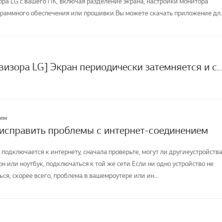
а LG с вашего ПК, включая разделение экрана, настройки монитора
раммного обеспечения или прошивки.Вы можете скачать приложение дл
[Экран телевизора LG] Экран периодически затемняется 
лем
 исправить проблемы с интернет-соединением
 подключается к интернету, сначала проверьте, могут ли другиеустройства
н или ноутбук, подключаться к той же сети.Если ни одно устройство не
я, скорее всего, проблема в вашемроутере или ин...