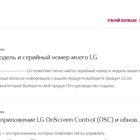
УЗНАЙ БОЛЬШЕ
УЗНАЙ БОЛЬШЕ
лем
модель и серийный номер моего LG
-----------------LG позволяет легко найти серийный номер и модель вашег
мощи впоиске информации о вашем продукте выберите продукт LG из
категорий.Выберите свой продуктЭто руководство создано...
лем
Как скачать приложение LG OnScreen Control (OSC) и обновить программное о
] — это приложение, которое позволяет легко управлять