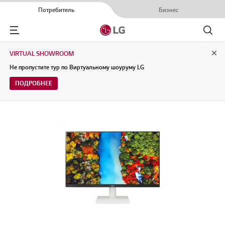
Потребитель
Бизнес
Menu
Поиск
VIRTUAL SHOWROOM
Clo
Не пропустите тур по Виртуальному шоуруму LG
ПОДРОБНЕЕ