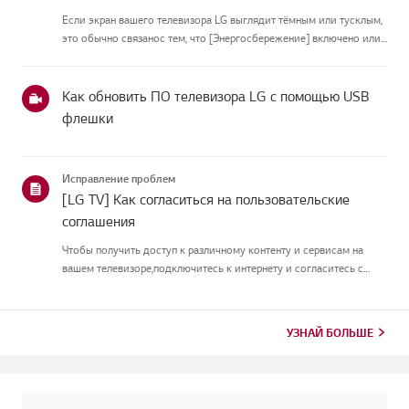
Если экран вашего телевизора LG выглядит тёмным или тусклым,
это обычно связанос тем, что [Энергосбережение] включено или
[Picture Mode] настроен неправильно.Используйте пульт, чтобы
установить [Energy Saving Step] в [Off], затем измените[P...
Как обновить ПО телевизора LG с помощью USB
флешки
Исправление проблем
[LG TV] Как согласиться на пользовательские
соглашения
Чтобы получить доступ к различному контенту и сервисам на
вашем телевизоре,подключитесь к интернету и согласитесь с
пользовательскими соглашениями.Если процесс соглашения
провалился, сначала проверьте интернет-соединение
вашеготелевизора и ...
УЗНАЙ БОЛЬШЕ