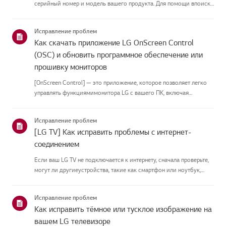
серийный номер и модель вашего продукта. Для помощи впоиске
информации о вашем продукте выберите продукт LG из
приведённых нижекатегорий.Выберите свой продуктЭто
Исправление проблем
руководство создано...
Как скачать приложение LG OnScreen Control
(OSC) и обновить программное обеспечение или
прошивку мониторов
[OnScreen Control] — это приложение, которое позволяет легко
управлять функциямимонитора LG с вашего ПК, включая
разделение экрана, настройки монитора иобновления
программного обеспечения или прошивки.Вы можете скачать
Исправление проблем
приложение для вашей ...
[LG TV] Как исправить проблемы с интернет-
соединением
Если ваш LG TV не подключается к интернету, сначала проверьте,
могут ли другиеустройства, такие как смартфон или ноутбук,
подключаться к той же сети.Если ни одно устройство не может
подключиться, скорее всего, проблема в вашемроутере или ин...
Исправление проблем
Как исправить тёмное или тусклое изображение на
вашем LG телевизоре