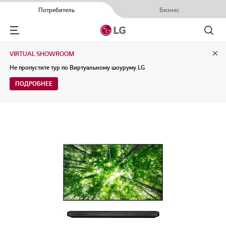
Потребитель
Бизнес
Menu
Поиск
VIRTUAL SHOWROOM
Clo
Не пропустите тур по Виртуальному шоуруму LG
ПОДРОБНЕЕ