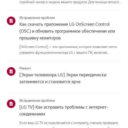
серийный номер и модель вашего продукта. Для помощи впоиске
информации о вашем продукте выберите продукт LG из
приведённых нижекатегорий.Выберите свой продуктЭто
Исправление проблем
руководство создано...
Как скачать приложение LG OnScreen Control
(OSC) и обновить программное обеспечение или
прошивку мониторов
[OnScreen Control] — это приложение, которое позволяет легко
управлять функциямимонитора LG с вашего ПК, включая
разделение экрана, настройки монитора иобновления
программного обеспечения или прошивки.Вы можете скачать
Ремонт
приложение для вашей ...
[Экран телевизора LG] Экран периодически
затемняется и становится ярче
Исправление проблем
[LG TV] Как исправить проблемы с интернет-
соединением
Если ваш LG TV не подключается к интернету, сначала проверьте,