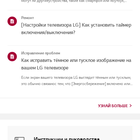
могут ли другиеустройства, такие как смартфон или ноутбук,
подключаться к той же сети.Если ни одно устройство не может
подключиться, скорее всего, проблема в вашемроутере или ин...
Ремонт
[Настройки телевизора LG] Как установить таймер
включения/выключения?
Исправление проблем
Как исправить тёмное или тусклое изображение на
вашем LG телевизоре
Если экран вашего телевизора LG выглядит тёмным или тусклым,
это обычно связанос тем, что [Энергосбережение] включено или
[Picture Mode] настроен неправильно.Используйте пульт, чтобы
установить [Energy Saving Step] в [Off], затем измените[P...
УЗНАЙ БОЛЬШЕ
Инструкции и руководства