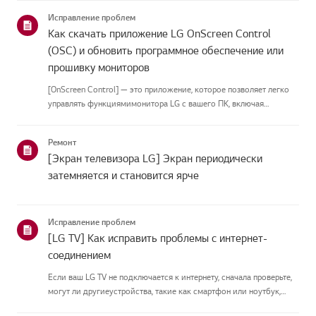
приведённых нижекатегорий.Выберите свой продуктЭто
Исправление проблем
руководство создано...
Как скачать приложение LG OnScreen Control
(OSC) и обновить программное обеспечение или
прошивку мониторов
[OnScreen Control] — это приложение, которое позволяет легко
управлять функциямимонитора LG с вашего ПК, включая
разделение экрана, настройки монитора иобновления
программного обеспечения или прошивки.Вы можете скачать
Ремонт
приложение для вашей ...
[Экран телевизора LG] Экран периодически
затемняется и становится ярче
Исправление проблем
[LG TV] Как исправить проблемы с интернет-
соединением
Если ваш LG TV не подключается к интернету, сначала проверьте,
могут ли другиеустройства, такие как смартфон или ноутбук,
подключаться к той же сети.Если ни одно устройство не может