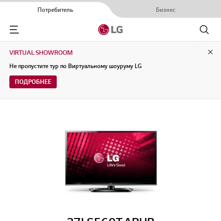
Потребитель
Бизнес
Menu
Поиск
VIRTUAL SHOWROOM
Clo
Не пропустите тур по Виртуальному шоуруму LG
ПОДРОБНЕЕ