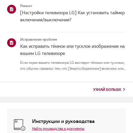
подключиться, скорее всего, проблема в вашемроутере или ин...
Ремонт
[Настройки телевизора LG] Как установить таймер
включения/выключения?
Исправление проблем
Как исправить тёмное или тусклое изображение на
вашем LG телевизоре
Если экран вашего телевизора LG выглядит тёмным или тусклым,
это обычно связанос тем, что [Энергосбережение] включено или
[Picture Mode] настроен неправильно.Используйте пульт, чтобы
установить [Energy Saving Step] в [Off], затем измените[P...
УЗНАЙ БОЛЬШЕ
Инструкции и руководства
Найти руководства и документы