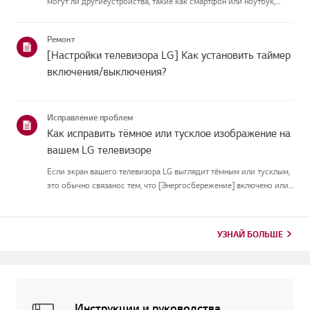
могут ли другиеустройства, такие как смартфон или ноутбук,
подключаться к той же сети.Если ни одно устройство не может
подключиться, скорее всего, проблема в вашемроутере или ин...
Ремонт
[Настройки телевизора LG] Как установить таймер
включения/выключения?
Исправление проблем
Как исправить тёмное или тусклое изображение на
вашем LG телевизоре
Если экран вашего телевизора LG выглядит тёмным или тусклым,
это обычно связанос тем, что [Энергосбережение] включено или
[Picture Mode] настроен неправильно.Используйте пульт, чтобы
установить [Energy Saving Step] в [Off], затем измените[P...
УЗНАЙ БОЛЬШЕ
Инструкции и руководства