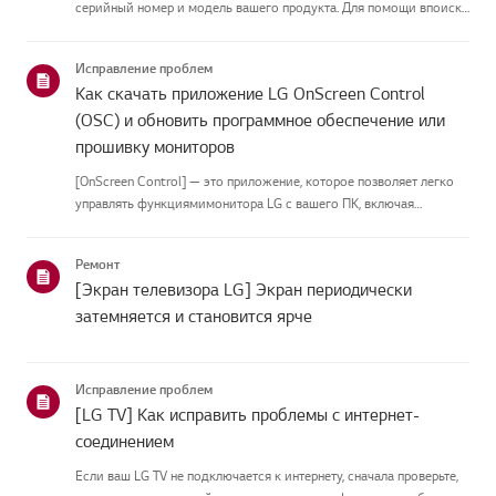
серийный номер и модель вашего продукта. Для помощи впоиске
информации о вашем продукте выберите продукт LG из
приведённых нижекатегорий.Выберите свой продуктЭто
Исправление проблем
руководство создано...
Как скачать приложение LG OnScreen Control
(OSC) и обновить программное обеспечение или
прошивку мониторов
[OnScreen Control] — это приложение, которое позволяет легко
управлять функциямимонитора LG с вашего ПК, включая
разделение экрана, настройки монитора иобновления
программного обеспечения или прошивки.Вы можете скачать
Ремонт
приложение для вашей ...
[Экран телевизора LG] Экран периодически
затемняется и становится ярче
Исправление проблем
[LG TV] Как исправить проблемы с интернет-
соединением
Если ваш LG TV не подключается к интернету, сначала проверьте,