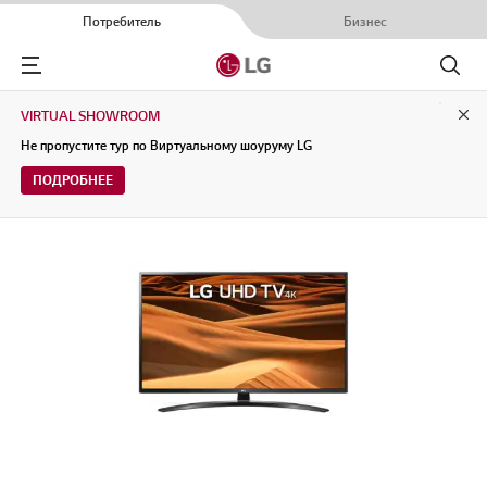
Потребитель
Бизнес
Menu
Поиск
VIRTUAL SHOWROOM
Clo
Не пропустите тур по Виртуальному шоуруму LG
ПОДРОБНЕЕ