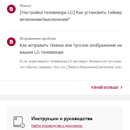
подключиться, скорее всего, проблема в вашемроутере или ин...
Ремонт
[Настройки телевизора LG] Как установить таймер
включения/выключения?
Исправление проблем
Как исправить тёмное или тусклое изображение на
вашем LG телевизоре
Если экран вашего телевизора LG выглядит тёмным или тусклым,
это обычно связанос тем, что [Энергосбережение] включено или
[Picture Mode] настроен неправильно.Используйте пульт, чтобы
установить [Energy Saving Step] в [Off], затем измените[P...
УЗНАЙ БОЛЬШЕ
Инструкции и руководства
Найти руководства и документы