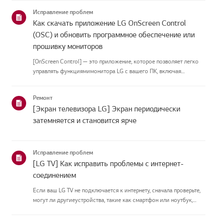
приведённых нижекатегорий.Выберите свой продуктЭто
Исправление проблем
руководство создано...
Как скачать приложение LG OnScreen Control
(OSC) и обновить программное обеспечение или
прошивку мониторов
[OnScreen Control] — это приложение, которое позволяет легко
управлять функциямимонитора LG с вашего ПК, включая
разделение экрана, настройки монитора иобновления
программного обеспечения или прошивки.Вы можете скачать
Ремонт
приложение для вашей ...
[Экран телевизора LG] Экран периодически
затемняется и становится ярче
Исправление проблем
[LG TV] Как исправить проблемы с интернет-
соединением
Если ваш LG TV не подключается к интернету, сначала проверьте,
могут ли другиеустройства, такие как смартфон или ноутбук,
подключаться к той же сети.Если ни одно устройство не может