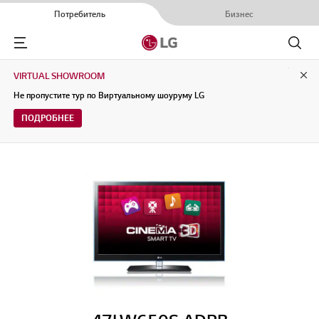
Потребитель
Бизнес
Menu
Поиск
VIRTUAL SHOWROOM
Clo
Не пропустите тур по Виртуальному шоуруму LG
ПОДРОБНЕЕ