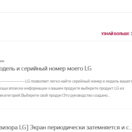
УЗНАЙ БОЛЬШЕ
УЗНАЙ БОЛЬШЕ
лем
модель и серийный номер моего LG
-----------------LG позволяет легко найти серийный номер и модель вашег
мощи впоиске информации о вашем продукте выберите продукт LG из
категорий.Выберите свой продуктЭто руководство создано...
[Экран телевизора LG] Экран периодически затемняется 