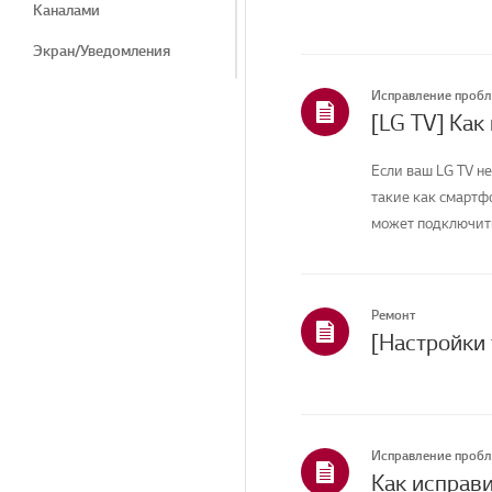
Каналами
Экран/Уведомления
Экран/Дисплей
Исправление проб
[LG TV] Как
Шум
Если ваш LG TV не
Тепло/запах
такие как смартфо
Термогенез/запах
может подключитьс
Косметические
средства/внешний вид
Прибор/Внешний вид/
Ремонт
Посторонние предметы
Пульт дистанционного
управления/Кнопки
Меню/Настройки
Исправление проб
Установка/Подключение