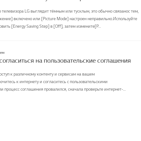
о телевизора LG выглядит тёмным или тусклым, это обычно связанос тем,
жение] включено или [Picture Mode] настроен неправильно.Используйте
овить [Energy Saving Step] в [Off], затем измените[P...
лем
 согласиться на пользовательские соглашения
оступ к различному контенту и сервисам на вашем
ючитесь к интернету и согласитесь с пользовательскими
и процесс соглашения провалился, сначала проверьте интернет-
телевизора и ...