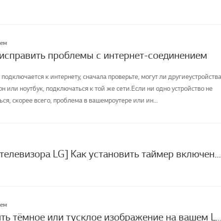
лем
 исправить проблемы с интернет-соединением
 подключается к интернету, сначала проверьте, могут ли другиеустройства
н или ноутбук, подключаться к той же сети.Если ни одно устройство не
я, скорее всего, проблема в вашемроутере или ин...
[Настройки телевизора LG] Как установить таймер включения/выключения?
лем
Как исправить тёмное или тусклое изображение на вашем LG