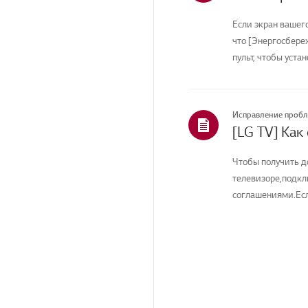
Подключение/Установка
Если экран вашег
Главная/ThinQ/Сеть/
Приложения
что [Энергосбере
пульт, чтобы устан
Продажи / Продвижение
/ Установка /
Спецификация
Статус ремонта/
Исправление проб
проблема
[LG TV] Как
Другое
Чтобы получить д
телевизоре,подкл
соглашениями.Есл
соединение вашего