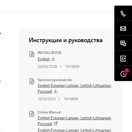
Инструкции и руководства
INSTALLATION
English
20/04/2026
110 685K
0
Краткое руководство
о
English,Estonian,Latvian, Lettish,Lithuanian,
Русский
12/12/2023
110 685K
Online Manual
English,Estonian,Latvian, Lettish,Lithuanian,
Русский
и становится ярче
English,Estonian,Latvian, Lettish,Lithuanian,