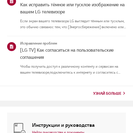
Как исправить тёмное или тусклое изображение на
вашем LG телевизоре
Если экран вашего телевизора LG выглядит тёмным или тусклым,
это обычно связанос тем, что [Энергосбережение] включено или
[Picture Mode] настроен неправильно.Используйте пульт, чтобы
установить [Energy Saving Step] в [Off], затем измените[P...
Исправление проблем
[LG TV] Как согласиться на пользовательские
соглашения
Чтобы получить доступ к различному контенту и сервисам на
вашем телевизоре,подключитесь к интернету и согласитесь с
пользовательскими соглашениями.Если процесс соглашения
провалился, сначала проверьте интернет-соединение
вашеготелевизора и ...
УЗНАЙ БОЛЬШЕ
Инструкции и руководства
Найти руководства и документы