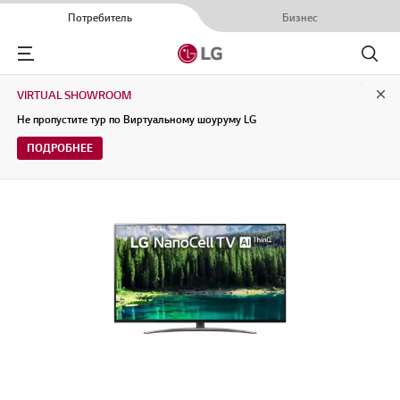
Потребитель
Бизнес
Menu
Поиск
VIRTUAL SHOWROOM
Clo
Не пропустите тур по Виртуальному шоуруму LG
ПОДРОБНЕЕ