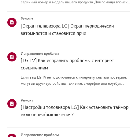
серийный номер и модель вашего продукта. Для помощи впоиске
информации о вашем продукте выберите продукт LG из
приведённых нижекатегорий.Выберите свой продуктЭто
Ремонт
руководство создано...
[Экран телевизора LG] Экран периодически
затемняется и становится ярче
Исправление проблем
[LG TV] Как исправить проблемы с интернет-
соединением
Если ваш LG TV не подключается к интернету, сначала проверьте,
могут ли другиеустройства, такие как смартфон или ноутбук,
подключаться к той же сети.Если ни одно устройство не может
подключиться, скорее всего, проблема в вашемроутере или ин...
Ремонт
[Настройки телевизора LG] Как установить таймер
включения/выключения?
Исправление проблем