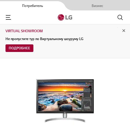
Потребитель
Бизнес
Menu
Поиск
VIRTUAL SHOWROOM
Clo
Не пропустите тур по Виртуальному шоуруму LG
ПОДРОБНЕЕ