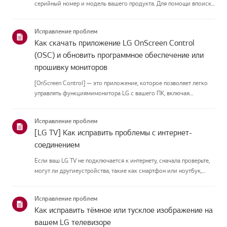
серийный номер и модель вашего продукта. Для помощи впоиске
информации о вашем продукте выберите продукт LG из
приведённых нижекатегорий.Выберите свой продуктЭто
Исправление проблем
руководство создано...
Как скачать приложение LG OnScreen Control
(OSC) и обновить программное обеспечение или
прошивку мониторов
[OnScreen Control] — это приложение, которое позволяет легко
управлять функциямимонитора LG с вашего ПК, включая
разделение экрана, настройки монитора иобновления
программного обеспечения или прошивки.Вы можете скачать
Исправление проблем
приложение для вашей ...
[LG TV] Как исправить проблемы с интернет-
соединением
Если ваш LG TV не подключается к интернету, сначала проверьте,
могут ли другиеустройства, такие как смартфон или ноутбук,
подключаться к той же сети.Если ни одно устройство не может
подключиться, скорее всего, проблема в вашемроутере или ин...
Исправление проблем
Как исправить тёмное или тусклое изображение на
вашем LG телевизоре