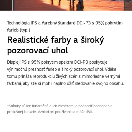
Technológia IPS a farebný štandard DCI-P3 s 95% pokrytím
farieb (typ.)
Realistické farby a široký
pozorovací uhol
Displej IPS s 95% pokrytím spektra DCI-P3 poskytuje
výnimočnú presnosť farieb a široký pozorovací uhol. Vďaka
tomu prináša reprodukciu živých scén s mimoriadne vernými
farbami, aby ste si mohli naplno užiť sledovanie svojho obsahu.
*Snímky sú len ilustračné a ich zámerom je podporiť pochopenie
príslušnej funkcie. Vzhľad pri používaní sa môže líšiť.