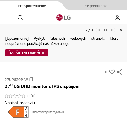
Pre spotrebiteľov
Pre podnikanie
Menu
Hľadať
Moje L
2 / 3
Clo
Aktualizácie Podmienok používania služby spoločnosti LG Electronics
[Upozornenie] Výskyt falošných webových stránok, ktoré
a Zásad ochrany osobných údajov (04.29.2026)
neoprávnene používajú náš názov a logo
ĎALŠIE INFORMÁCIE
ĎALŠIE INFORMÁCIE
0
s
27UP650P-W
u
27'' LG UHD monitor s IPS displejom
m
m
0 (0)
Napísať recenziu
a
r
Informačný list výrobku
y
-