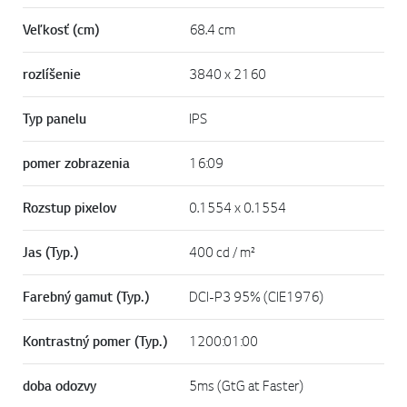
Veľkosť (cm)
68.4 cm
rozlíšenie
3840 x 2160
Typ panelu
IPS
pomer zobrazenia
16:09
Rozstup pixelov
0.1554 x 0.1554
Jas (Typ.)
400 cd / m²
Farebný gamut (Typ.)
DCI-P3 95% (CIE1976)
Kontrastný pomer (Typ.)
1200:01:00
doba odozvy
5ms (GtG at Faster)