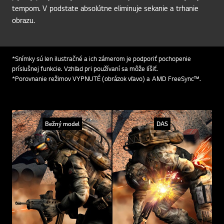
tempom. V podstate absolútne eliminuje sekanie a trhanie
obrazu.
*Snímky sú len ilustračné a ich zámerom je podporiť pochopenie
príslušnej funkcie. Vzhľad pri používaní sa môže líšiť.
*Porovnanie režimov VYPNUTÉ (obrázok vľavo) a AMD FreeSync™.
Bežný model
DAS