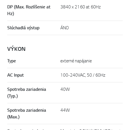
DP (Max. Rozlíšenie at
3840 x 2160 at 60Hz
Hz)
Slúchadlá výstup
ÁNO
VÝKON
Type
externé napájanie
AC Input
100-240VAC, 50 / 60Hz
Spotreba zariadenia
40W
(Typ.)
Spotreba zariadenia
44W
(Max.)