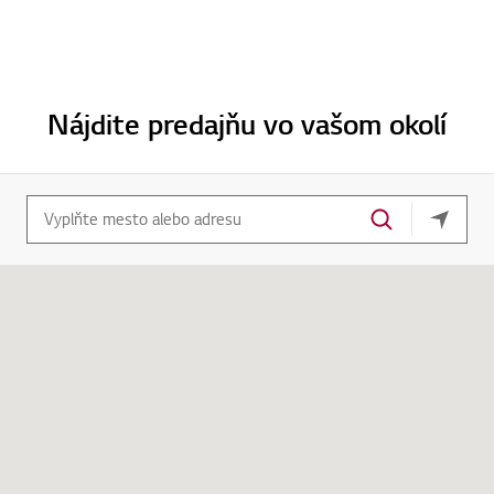
Nájdite predajňu vo vašom okolí
Vaša ak