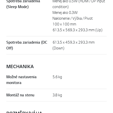
Spotreba zariadenia
Menej ako 0.5W (HDMI / DP input
(Sleep Mode)
condition)
Menej ako 0.3W
Naklonenie / Výška / Pivot
100 x 100 mm
613.5 x 569.3 x 293.3 mm (Up)
Spotreba zariadenia (DC
613.5 x 459.3 x 293.3 mm
Off)
(Down)
MECHANIKA
Možné nastavenia
5.6 kg
monitora
Montáž na stenu
3.8 kg