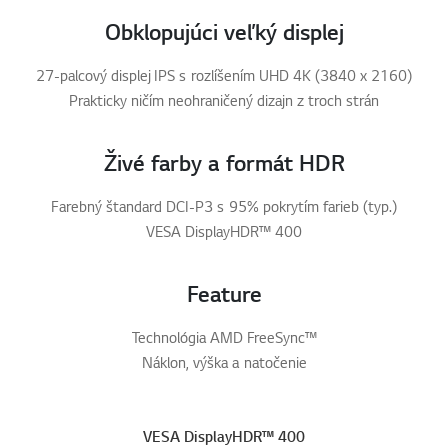
Obklopujúci veľký displej
27-palcový displej IPS s rozlíšením UHD 4K (3840 x 2160)
Prakticky ničím neohraničený dizajn z troch strán
Živé farby a formát HDR
Farebný štandard DCI-P3 s 95% pokrytím farieb (typ.)
VESA DisplayHDR™ 400
Feature
Technológia AMD FreeSync™
Náklon, výška a natočenie
VESA DisplayHDR™ 400