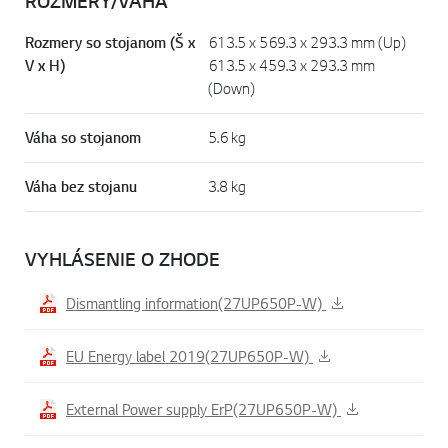
ROZMĚRY/VÁHA
Rozmery so stojanom (Š x
613.5 x 569.3 x 293.3 mm (Up)
V x H)
613.5 x 459.3 x 293.3 mm
(Down)
Váha so stojanom
5.6 kg
Váha bez stojanu
3.8 kg
VYHLÁSENIE O ZHODE
Dismantling information(27UP650P-W)
EU Energy label 2019(27UP650P-W)
External Power supply ErP(27UP650P-W)