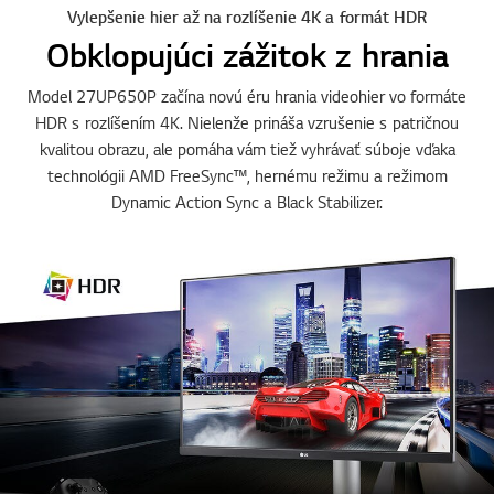
Vylepšenie hier až na rozlíšenie 4K a formát HDR
Obklopujúci zážitok z hrania
Model 27UP650P začína novú éru hrania videohier vo formáte
HDR s rozlíšením 4K. Nielenže prináša vzrušenie s patričnou
kvalitou obrazu, ale pomáha vám tiež vyhrávať súboje vďaka
technológii AMD FreeSync™, hernému režimu a režimom
Dynamic Action Sync a Black Stabilizer.