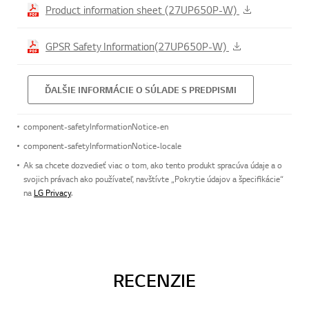
Product information sheet (27UP650P-W)
GPSR Safety Information(27UP650P-W)
ĎALŠIE INFORMÁCIE O SÚLADE S PREDPISMI
component-safetyInformationNotice-en
component-safetyInformationNotice-locale
Ak sa chcete dozvedieť viac o tom, ako tento produkt spracúva údaje a o
svojich právach ako používateľ, navštívte „Pokrytie údajov a špecifikácie“
na
LG Privacy
.
RECENZIE