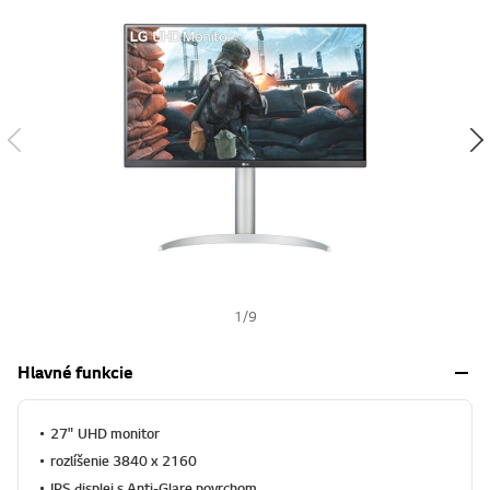
w
i
s
h
1
/
9
Hlavné funkcie
27" UHD monitor
rozlíšenie 3840 x 2160
IPS displej s Anti-Glare povrchom