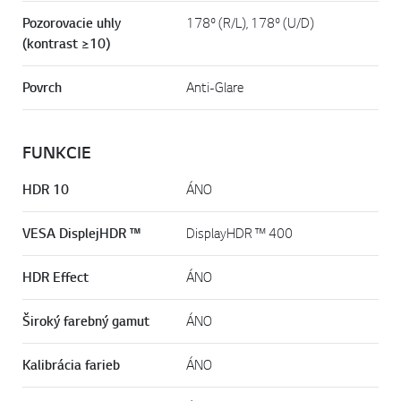
Pozorovacie uhly
178º (R/L), 178º (U/D)
(kontrast ≥10)
Povrch
Anti-Glare
FUNKCIE
HDR 10
ÁNO
VESA DisplejHDR ™
DisplayHDR ™ 400
HDR Effect
ÁNO
Široký farebný gamut
ÁNO
Kalibrácia farieb
ÁNO