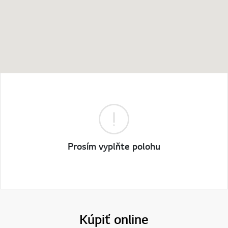
Online Chat
Prosím vyplňte polohu
prejd
Kúpiť online