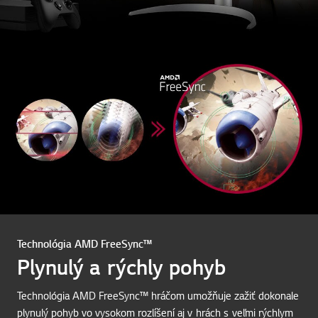
Technológia AMD FreeSync™
Plynulý a rýchly pohyb
Technológia AMD FreeSync™ hráčom umožňuje zažiť dokonale
plynulý pohyb vo vysokom rozlíšení aj v hrách s veľmi rýchlym