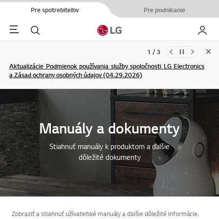
Pre spotrebiteľov
Pre podnikanie
Menu
Hľadať
Moje L
1 / 3
Clo
Aktualizácie Podmienok používania služby spoločnosti LG Electronics
a Zásad ochrany osobných údajov (04.29.2026)
ĎALŠIE INFORMÁCIE
ĎALŠIE INFORMÁCIE
Manuály a dokumenty
Stiahnuť manuály k produktom a ďalšie
dôležité dokumenty
Zobraziť a stiahnuť užívateľské manuály a ďalšie dôležité informácie.