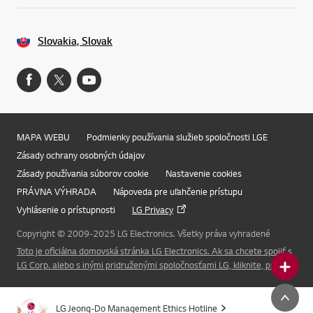
Slovakia, Slovak
MAPA WEBU
Podmienky používania služieb spoločnosti LGE
Zásady ochrany osobných údajov
Zásady používania súborov cookie
Nastavenie cookies
PRÁVNA VÝHRADA
Nápoveda pre uľahčenie prístupu
Vyhlásenie o prístupnosti
LG Privacy
Copyright © 2009-2025 LG Electronics. Všetky práva vyhradené
Toto je oficiálna domovská stránka LG Electronics. Ak sa chcete spojiť s
LG Corp. alebo s inými pridruženými spoločnosťami LG, kliknite, prosím.
Online Chat
LG Jeong-Do Management Ethics Hotline