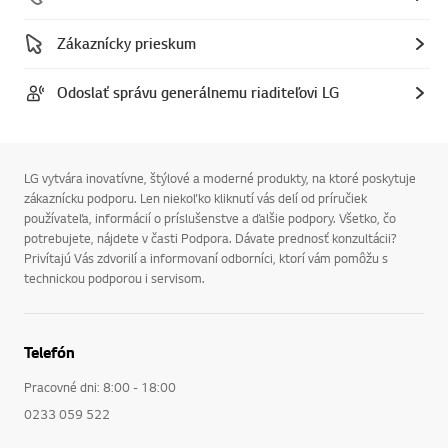
Zákaznícky prieskum
Odoslať správu generálnemu riaditeľovi LG
LG vytvára inovatívne, štýlové a moderné produkty, na ktoré poskytuje
zákaznícku podporu. Len niekoľko kliknutí vás delí od príručiek
používateľa, informácií o príslušenstve a ďalšie podpory. Všetko, čo
potrebujete, nájdete v časti Podpora. Dávate prednosť konzultácii?
Privítajú Vás zdvorilí a informovaní odborníci, ktorí vám pomôžu s
technickou podporou i servisom.
Telefón
Pracovné dni: 8:00 - 18:00
0233 059 522