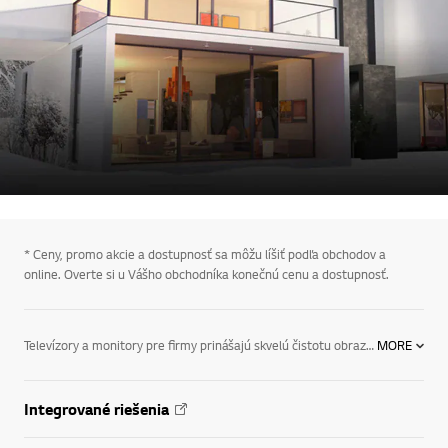
* Ceny, promo akcie a dostupnosť sa môžu líšiť podľa obchodov a
online. Overte si u Vášho obchodníka konečnú cenu a dostupnosť.
Televízory a monitory pre firmy prinášajú skvelú čistotu obrazu v rozlíšení Full HD na dosiahnutie najvyššej kvality zobrazenia. Technológia Shine-Out – zabezpečuje odrážanie svetla na dosiahnutie čo najlepšej viditeľnosti obrazu a pri osvetlení priamym slnečným svetlom či umelým osvetlením prináša zreteľnejší obraz než bežné prijímače; televízory pre firmy vybavené touto technológiou sa dokonale hodia na prezentáciu vo výkladoch a na výstavách.Odovzdávanie informácií, navigácia, prezentácia práce vašej spoločnosti alebo len vytvorenie tej správnej atmosféry veľkoformátové komerčné monitory LG vám umožnia komunikovať s vašimi zákazníkmi, klientmi a kolegami vizuálne zaujímavým, atraktívnym spôsobom.Naše riešenia pre firmy v kategorii Biznis môžete doplniť veľkým množstvom digitálnych zariadení, špeciálne navrhnutých pre potreby maloobchodných predajní, škôl, poskytovateľov zdravotnej starostlivosti, finančných inštitúcií, reštaurácií, dopravných spoločností a verejných priestorov.
MORE
Integrované riešenia