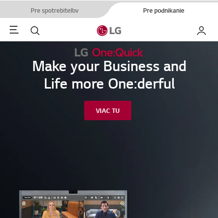
Pre spotrebiteľov
Pre podnikanie
Menu
Hľadať
Moje L
Make your Business and
Life more One:derful
VIAC TU