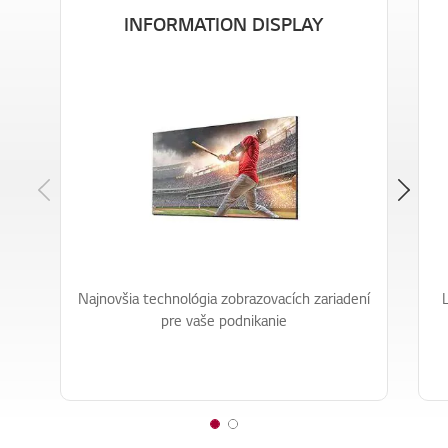
INFORMATION DISPLAY
Previous
Najnovšia technológia zobrazovacích zariadení
pre vaše podnikanie
1
2