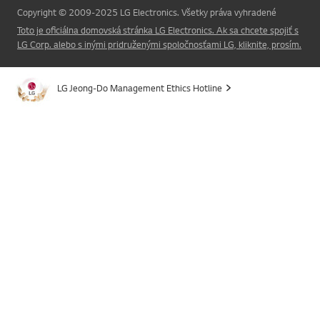
Copyright © 2009-2025 LG Electronics. Všetky práva vyhradené
Toto je oficiálna domovská stránka LG Electronics. Ak sa chcete spojiť s
LG Corp. alebo s inými pridruženými spoločnosťami LG, kliknite, prosím.
LG Jeong-Do Management Ethics Hotline
Online Chat