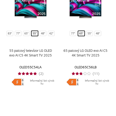
83"
77"
65"
55"
48"
42"
77"
65"
55"
48"
55 palcový televízor LG OLED
65 palcový LG OLED evo AI C5
evo AI C5 4K Smart TV 2025
4K Smart TV 2025
OLED55C54LA
OLED65C56LB
(2)
(11)
Informačný list výrob
Informačný list výrob
ku
ku