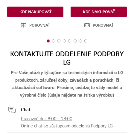
KDE NAKUPOVAŤ
KDE NAKUPOVAŤ
POROVNAŤ
POROVNAŤ
1
2
3
4
5
6
7
8
o
o
o
o
o
o
o
o
KONTAKTUJTE ODDELENIE PODPORY
f
f
f
f
f
f
f
f
LG
8
8
8
8
8
8
8
8
Pre Vaše otázky týkajúce sa technických informácií o LG
produktoch, záručnej doby, závadách a poruchách, či
aktualizácií softwaru. Prosíme, uvádzajte vždy model a
výrobné číslo (údaje nájdete na štítku výrobku)
Chat
Pracovné dni: 8:00 - 18:00
Online chat so zástupcom oddelenia Podpory LG