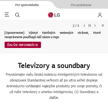
Pre spotrebiteľov
Pre podnikanie
Menu
Hľadať
Moje L
2 / 3
Clo
Aktualizácie Podmienok používania služby spoločnosti LG Electronics
[Upozornenie] Výskyt falošných webových stránok, ktoré
a Zásad ochrany osobných údajov (04.29.2026)
neoprávnene používajú náš názov a logo
ĎALŠIE INFORMÁCIE
ĎALŠIE INFORMÁCIE
Televízory a soundbary
Preskúmajte našu širokú kolekciu inteligentných televízorov od
obrazoviek štandardnej veľkosti až po ultra veľké displeje.
Jednoducho vyhľadajte najlepšie produkty pre svoje potreby, či
už naše televízory s umelou inteligenciou, LG Soundbary a
ďalšie.