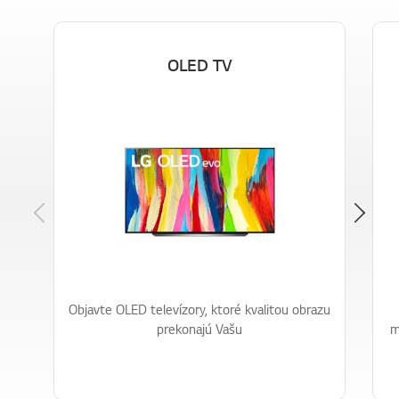
OLED TV
Previous
Objavte OLED televízory, ktoré kvalitou obrazu
prekonajú Vašu
m