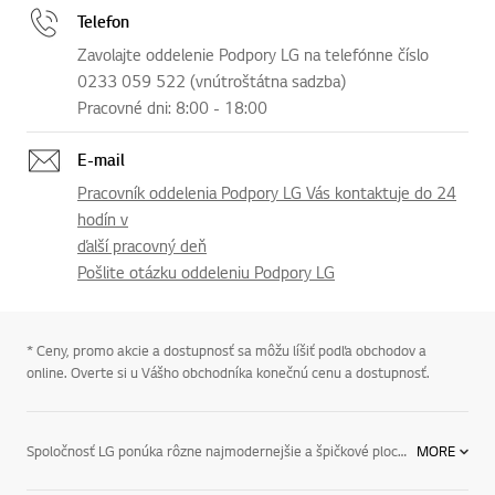
Telefon
Zavolajte oddelenie Podpory LG na telefónne číslo
0233 059 522 (vnútroštátna sadzba)
Pracovné dni: 8:00 - 18:00
E-mail
Pracovník oddelenia Podpory LG Vás kontaktuje do 24
hodín v
ďalší pracovný deň
Pošlite otázku oddeleniu Podpory LG
* Ceny, promo akcie a dostupnosť sa môžu líšiť podľa obchodov a
online. Overte si u Vášho obchodníka konečnú cenu a dostupnosť.
Spoločnosť LG ponúka rôzne najmodernejšie a špičkové ploché televízory, ktoré splnia všetky vaše potreby, vrátane nasledujúcich typov:Televízory LED: Ich prednosťami je plynulejší a čistejší obraz, ako aj minimalistický štíhly dizajn. Tento energeticky efektívny televízor používa LED podsvietenie na vytváranie jasnejšieho a živšieho obrazu.Televízory OLED: Tieto modely sú navrhnuté na zobrazovanie autentických farieb a bohatšieho obrazu. Objavte obrazovku, ktorú môžete sledovať prakticky z každého uhla.Televízory OLED 4K: Tieto modely ponúkajú neuveriteľné detaily vďaka ultra-vysokému rozlíšeniu od spoločnosti LG, ktoré je štvornásobne vyššie ako v televízoroch Full HD. S televízorom OLED 4K od spoločnosti LG sa úplne ponoríte do akcie na obrazovke.Televízory Smart TV: Rad televízorov Smart TV od spoločnosti LG vám umožní robiť všetko, čo chcete. Od filmov a hudbu až po hry, videá a ešte omnoho viac – televízory Smart TV od spoločnosti LG prinášajú všetky funkcie, ktoré chcete, v jedinom zariadení. Systém webOS 3.0 v televízoroch Smart TV od spoločnosti LG je navrhnutý na intuitívne používanie a zážitok, ktorý je jednoduchší a zábavnejší. Môžete sa preto uvoľniť a sledovať, ako bude vďaka systému webOS 3.0 zážitok zo sledovania televízie ešte lepší ako predtým.Televízory 3D: Funkcia konverzie z 2D do 3D od spoločnosti LG vám umožní premeniť takmer akýkoľvek seriál, film alebo športovú udalosť na podmanivý 3D zážitok.Spoločnosť LG určite ponúka plochý televízor, ktorý splní vaše potreby v oblasti zábavy. Vychutnajte si úplne nový zážitok zo sledovania obľúbených televíznych seriálov, filmov a prehrávania hudby vďaka inovatívnym technológiám od spoločnosti LG vrátane obrazoviek 4K UHD, OLED 4K a LED. Nájdete v nich najmodernejšiu technológiu, ktorá spoľahlivo splní vaše očakávania v oblasti spoľahlivosti. Zistite viac o našej kolekcii plochých televízorov, ako aj o bezdrôtových reproduktoroch, systémoch Sound Bar a SoundPlate od spoločnosti LG.
MORE