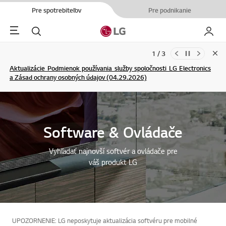
Pre spotrebiteľov
Pre podnikanie
Menu
Hľadať
Moje L
1 / 3
Clo
Aktualizácie Podmienok používania služby spoločnosti LG Electronics
a Zásad ochrany osobných údajov (04.29.2026)
ĎALŠIE INFORMÁCIE
ĎALŠIE INFORMÁCIE
Software & Ovládače
Vyhľadať najnovší softvér a ovládače pre
váš produkt LG
UPOZORNENIE: LG neposkytuje aktualizácia softvéru pre mobilné