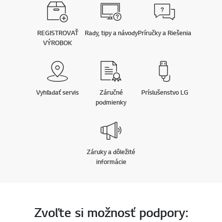
REGISTROVAŤ
Rady, tipy a návody
Príručky a Riešenia
VÝROBOK
Online Chat
Vyhľadať servis
Záručné
Príslušenstvo LG
podmienky
Záruky a dôležité
prejd
informácie