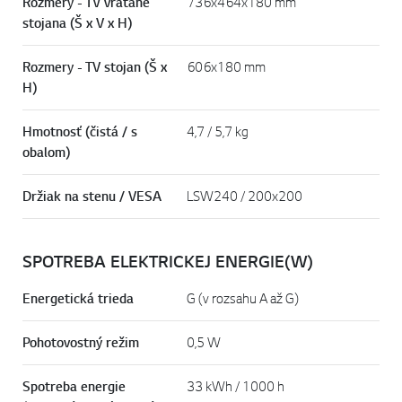
Rozmery - TV vrátane
736x464x180 mm
stojana (Š x V x H)
Rozmery - TV stojan (Š x
606x180 mm
H)
Hmotnosť (čistá / s
4,7 / 5,7 kg
obalom)
Držiak na stenu / VESA
LSW240 / 200x200
SPOTREBA ELEKTRICKEJ ENERGIE(W)
Energetická trieda
G (v rozsahu A až G)
Pohotovostný režim
0,5 W