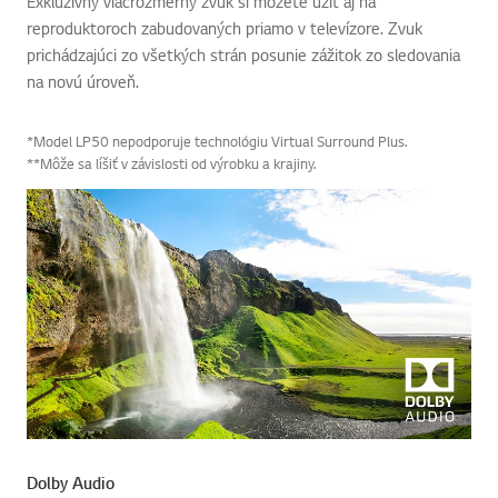
Zvuk, ktorý zaplní celú miestnosť
Exkluzívny viacrozmerný zvuk si môžete užiť aj na
reproduktoroch zabudovaných priamo v televízore. Zvuk
prichádzajúci zo všetkých strán posunie zážitok zo sledovania
na novú úroveň.
*Model LP50 nepodporuje technológiu Virtual Surround Plus.
**Môže sa líšiť v závislosti od výrobku a krajiny.