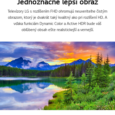
Kvalita obrazu
Jednoznačne lepší obraz
Televízory LG s rozlíšením FHD ohromujú neuveriteľne čistým
obrazom, ktorý je dvakrát taký kvalitný ako pri rozlíšení HD. A
vďaka funkciám Dynamic Color a Active HDR bude váš
obľúbený obsah ešte realistickejší a vernejší.