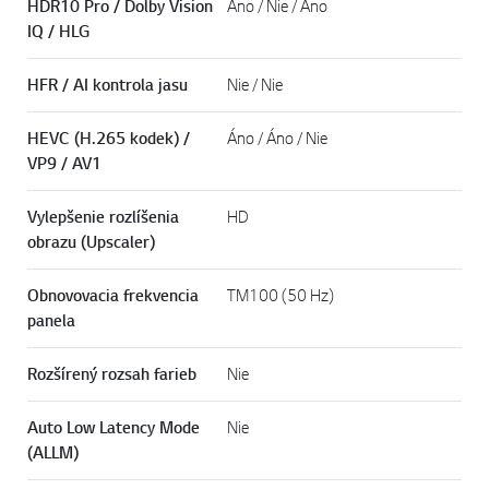
OBRAZ
HDR10 Pro / Dolby Vision
Áno / Nie / Áno
IQ / HLG
HFR / AI kontrola jasu
Nie / Nie
HEVC (H.265 kodek) /
Áno / Áno / Nie
VP9 / AV1
Vylepšenie rozlíšenia
HD
obrazu (Upscaler)
Obnovovacia frekvencia
TM100 (50 Hz)
panela
Rozšírený rozsah farieb
Nie
Auto Low Latency Mode
Nie