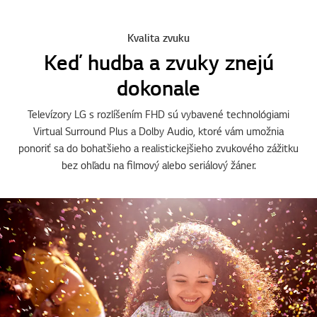
*Model LP50 nepodporuje funkciu Active HDR.
Kvalita zvuku
Keď hudba a zvuky znejú
dokonale
Televízory LG s rozlíšením FHD sú vybavené technológiami
Virtual Surround Plus a Dolby Audio, ktoré vám umožnia
ponoriť sa do bohatšieho a realistickejšieho zvukového zážitku
bez ohľadu na filmový alebo seriálový žáner.