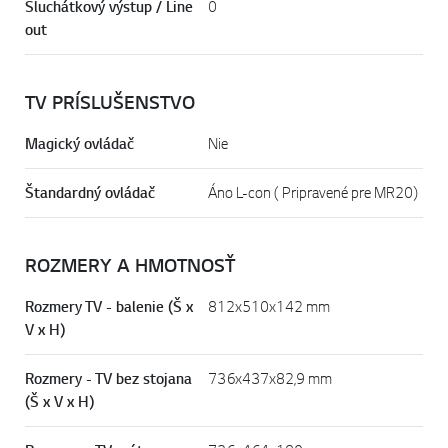
Sluchátkový výstup / Line
0
out
TV PRÍSLUŠENSTVO
Magický ovládač
Nie
Štandardný ovládač
Áno L-con ( Pripravené pre MR20)
ROZMERY A HMOTNOSŤ
Rozmery TV - balenie (Š x
812x510x142 mm
V x H)
Rozmery - TV bez stojana
736x437x82,9 mm
(Š x V x H)