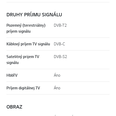
Procesor
Štvorjadrový procesor
DRUHY PRÍJMU SIGNÁLU
Pozemný (terestriálny)
DVB-T2
príjem signálu
Káblový príjem TV signálu
DVB-C
Satelitný prijem TV
DVB-S2
signálu
HbbTV
Áno
Príjem digitálnej TV
Áno