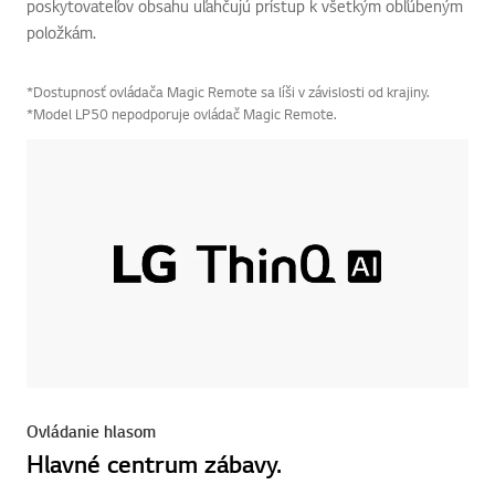
jednoduchý prístup k službám a skratky hlavných
poskytovateľov obsahu uľahčujú prístup k všetkým obľúbeným
položkám.
*Dostupnosť ovládača Magic Remote sa líši v závislosti od krajiny.
*Model LP50 nepodporuje ovládač Magic Remote.
Ovládanie hlasom