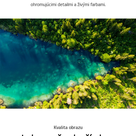
Televízory LG s rozlíšením Full HD prinášajú presnejší obraz s
ohromujúcimi detailmi a živými farbami.