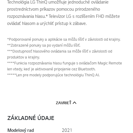
Hlavné centrum zábavy.
Technológia LG ThinQ umožňuje jednoduché ovládanie
prostredníctvom príkazov pomocou prirodzeného
rozpoznávania hlasu.* Televízor LG s rozlíšením FHD môžete
ovládať hlasom a urýchliť prístup k zábave.
*Podporované ponuky a aplikácie sa môžu líšiť v závislosti od krajiny.
**Zobrazené ponuky sa po vydaní môžu líšiť.
***Dostupnosť hlasového ovládania sa môže líšiť v závislosti od
produktov a krajiny.
****Funkcia rozpoznávania hlasu funguje s ovládačom Magic Remote
len vtedy, keď je aktivované pripojenie cez Bluetooth.
*****Len pre modely podporujúce technológiu ThinQ AI.
ZAVRIEŤ
ZÁKLADNÉ ÚDAJE