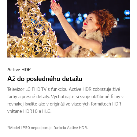
Active HDR
Až do posledného detailu
Televízor LG FHD TV s funkciou Active HDR zobrazuje živé
farby a presné detaily. Vychutnajte si svoje obľúbené filmy v
rovnakej kvalite ako v origináli vo viacerých formátoch HDR
vrátane HDR10 a HLG.