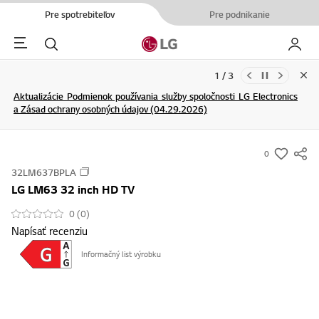
Pre spotrebiteľov
Pre podnikanie
Menu
Hľadať
Moje L
2 / 3
Clo
Aktualizácie Podmienok používania služby spoločnosti LG Electronics
[Upozornenie] Výskyt falošných webových stránok, ktoré
a Zásad ochrany osobných údajov (04.29.2026)
neoprávnene používajú náš názov a logo
ĎALŠIE INFORMÁCIE
ĎALŠIE INFORMÁCIE
0
s
32LM637BPLA
u
LG LM63 32 inch HD TV
m
m
0 (0)
Napísať recenziu
a
r
Informačný list výrobku
y
-