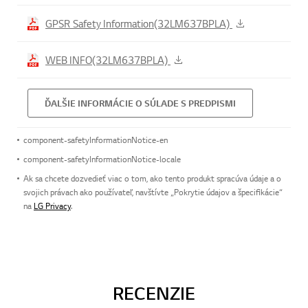
Product information sheet (32LM637BPLA)
GPSR Safety Information(32LM637BPLA)
WEB INFO(32LM637BPLA)
ĎALŠIE INFORMÁCIE O SÚLADE S PREDPISMI
component-safetyInformationNotice-en
component-safetyInformationNotice-locale
Ak sa chcete dozvedieť viac o tom, ako tento produkt spracúva údaje a o
svojich právach ako používateľ, navštívte „Pokrytie údajov a špecifikácie“
na
LG Privacy
.