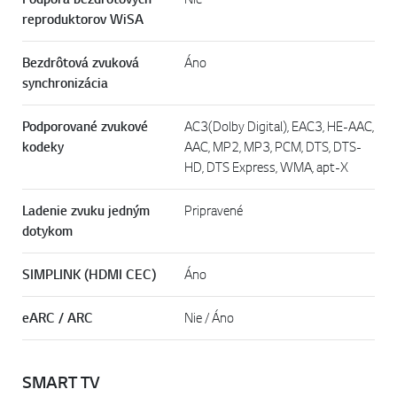
Podpora bezdrôtových
Nie
reproduktorov WiSA
Bezdrôtová zvuková
Áno
synchronizácia
Podporované zvukové
AC3(Dolby Digital), EAC3, HE-AAC,
kodeky
AAC, MP2, MP3, PCM, DTS, DTS-
HD, DTS Express, WMA, apt-X
Ladenie zvuku jedným
Pripravené
dotykom
SIMPLINK (HDMI CEC)
Áno
eARC / ARC
Nie / Áno