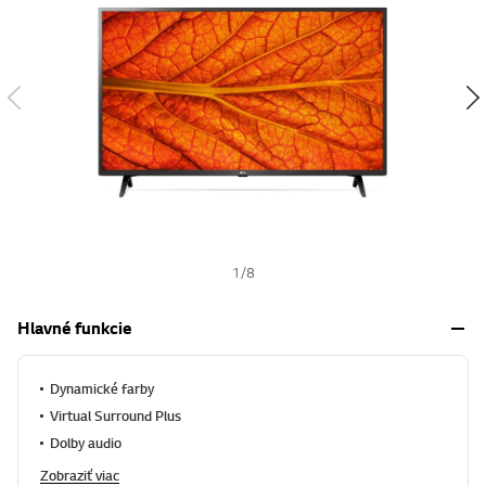
w
i
s
h
1
/
8
Hlavné funkcie
Dynamické farby
Virtual Surround Plus
Dolby audio