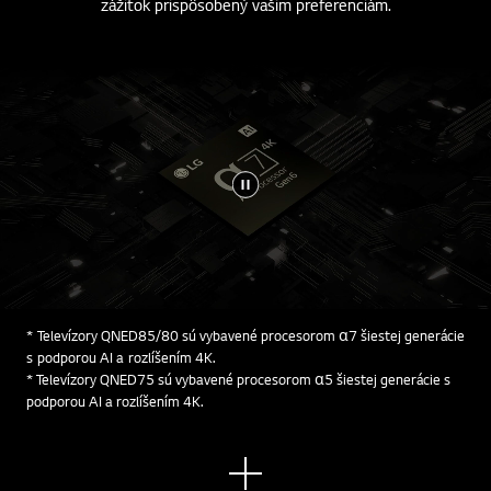
podporou AI a rozlíšením 4K prináša priam neopísateľný
zážitok prispôsobený vašim preferenciám.
* Televízory QNED85/80 sú vybavené procesorom α7 šiestej generácie
s podporou AI a rozlíšením 4K.
* Televízory QNED75 sú vybavené procesorom α5 šiestej generácie s
podporou AI a rozlíšením 4K.