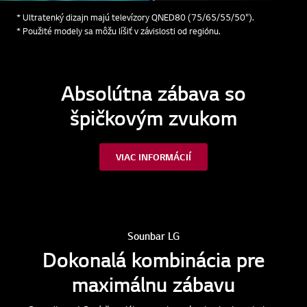
* Ultratenký dizajn majú televízory QNED80 (75/65/55/50").
* Použité modely sa môžu líšiť v závislosti od regiónu.
Absolútna zábava so
špičkovým zvukom
VIAC INFORMÁCIÍ
Sounbar LG
Dokonalá kombinácia pre