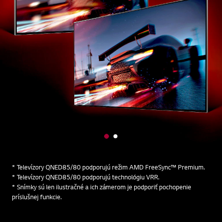
1
2
o
o
f
f
* Televízory QNED85/80 podporujú režim AMD FreeSync™ Premium.
2
2
* Televízory QNED85/80 podporujú technológiu VRR.
* Snímky sú len ilustračné a ich zámerom je podporiť pochopenie
príslušnej funkcie.