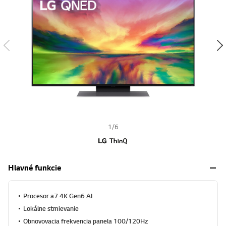
w
i
s
h
1
/
6
Hlavné funkcie
Procesor a7 4K Gen6 AI