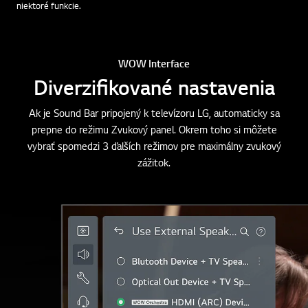
* Ovládanie režimov Soundbaru sa môže líšiť v závislosti od modelu.
* Používanie diaľkového ovládača pre televízor LG je obmedzené len na
niektoré funkcie.
WOW Interface
Diverzifikované nastavenia
Ak je Sound Bar pripojený k televízoru LG, automaticky sa
prepne do režimu Zvukový panel. Okrem toho si môžete
vybrať spomedzi 3 ďalších režimov pre maximálny zvukový
zážitok.