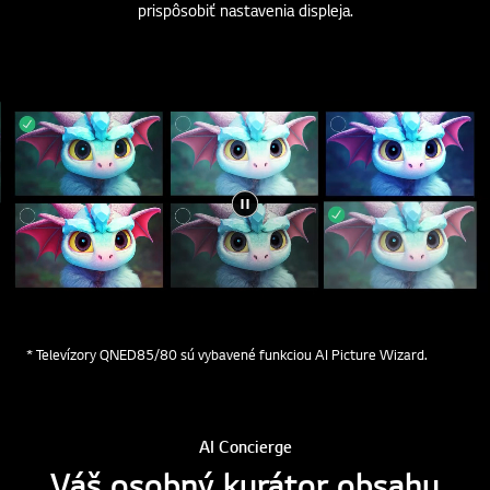
takisto analyzuje farebné preferencie divákov s cieľom
prispôsobiť nastavenia displeja.
* Televízory QNED85/80 sú vybavené funkciou AI Picture Wizard.
AI Concierge