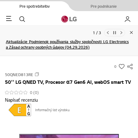
Pre spotrebiteľov
Pre podnikanie
Menu
Hľadať
Moje L
2 / 3
Clo
Aktualizácie Podmienok používania služby spoločnosti LG Electronics
[Upozornenie] Výskyt falošných webových stránok, ktoré
a Zásad ochrany osobných údajov (04.29.2026)
neoprávnene používajú náš názov a logo
ĎALŠIE INFORMÁCIE
ĎALŠIE INFORMÁCIE
0
s
50QNED813RE
u
50'' LG QNED TV, Procesor α7 Gen6 AI, webOS smart TV
m
m
0 (0)
Napísať recenziu
a
r
Informačný list výrobku
y
-