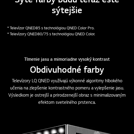
Úžasný zážitok môže byť s QNED ešte úžasnejší
Sýte farby budú teraz ešte
sýtejšie
* Televízor QNED85 s technológiou QNED Color Pro.
* Televízory QNED80/75 s technológiou QNED Color.
Tlmenie jasu a mimoriadne vysoký kontrast
Obdivuhodné farby
Televízory LQ QNED využívajú výkonné algoritmy hlbokého
učenia na zlepšenie kontrastného pomeru a vylepšenie jasu.
Výsledkom je ostrejší a prirodzenejší obraz s minimalizovaným
efektom svetelného prstenca.