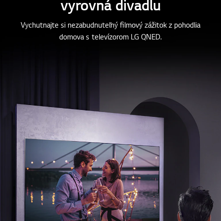
Domáce kino, ktoré sa
vyrovná divadlu
Vychutnajte si nezabudnuteľný filmový zážitok z pohodlia
domova s televízorom LG QNED.