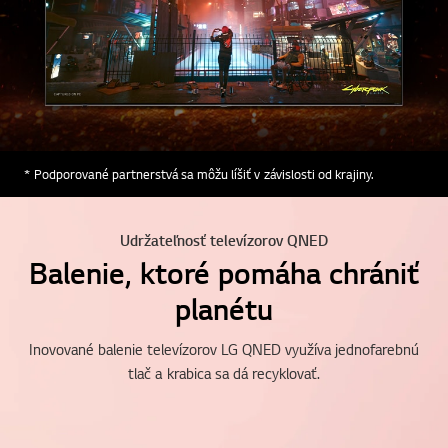
Online Chat
* Podporované partnerstvá sa môžu líšiť v závislosti od krajiny.
Udržateľnosť televízorov QNED
Balenie, ktoré pomáha chrániť
planétu
prejd
Inovované balenie televízorov LG QNED využíva jednofarebnú
tlač a krabica sa dá recyklovať.