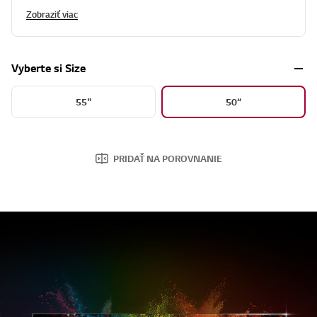
Lokálne stmievanie
Obnovovacia frekvencia panela 100/120Hz
Zobraziť viac
Vyberte si Size
55"
50“
PRIDAŤ NA POROVNANIE