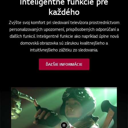
ThinQ AI a webOS
Inteligentné funkcie pre
každého
Zvýšte svoj komfort pri sledovaní televízora prostredníctvom
personalizovaných upozornení, prispôsobených odporúčaní a
ďalších funkcií. Inteligentné funkcie ako napríklad úplne nová
domovská obrazovka sú zárukou kvalitnejšieho a
intuitívnejšieho zážitku zo sledovania.
ĎAĽŠIE INFORMÁCIE