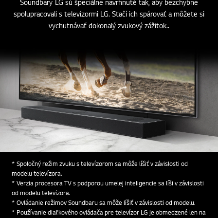
maximálnu zábavu
Soundbary LG sú špeciálne navrhnuté tak, aby bezchybne
spolupracovali s televízormi LG. Stačí ich spárovať a môžete si
vychutnávať dokonalý zvukový zážitok..
* Spoločný režim zvuku s televízorom sa môže líšiť v závislosti od
modelu televízora.
* Verzia procesora TV s podporou umelej inteligencie sa líši v závislosti
od modelu televízora.