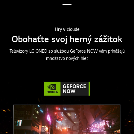
Zobr
aziť
viac
Hry v cloude
Obohaťte svoj herný zážitok
Televízory LG QNED so službou GeForce NOW vám prinášajú
množstvo nových hier.