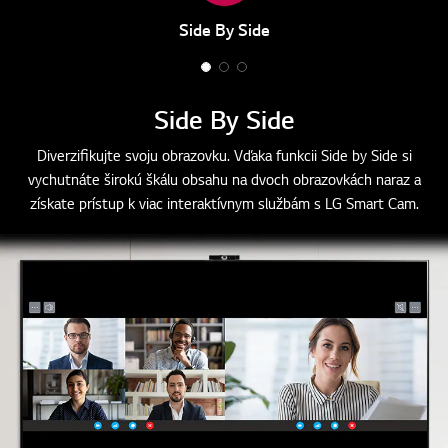
Side By Side
1
2
3
o
o
o
Side By Side
f
f
f
3
3
3
Diverzifikujte svoju obrazovku. Vďaka funkcii Side by Side si
vychutnáte širokú škálu obsahu na dvoch obrazovkách naraz a
získate prístup k viac interaktívnym službám s LG Smart Cam.