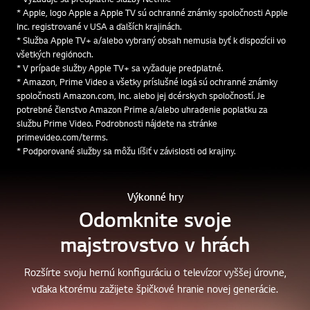
* Vyžaduje sa predplatné služby Netflix.
* Apple, logo Apple a Apple TV sú ochranné známky spoločnosti Apple
Inc. registrované v USA a ďalších krajinách.
* Služba Apple TV+ a/alebo vybraný obsah nemusia byť k dispozícii vo
všetkých regiónoch.
* V prípade služby Apple TV+ sa vyžaduje predplatné.
* Amazon, Prime Video a všetky príslušné logá sú ochranné známky
spoločnosti Amazon.com, Inc. alebo jej dcérskych spoločností. Je
potrebné členstvo Amazon Prime a/alebo uhradenie poplatku za
službu Prime Video. Podrobnosti nájdete na stránke
primevideo.com/terms.
* Podporované služby sa môžu líšiť v závislosti od krajiny.
Výkonné hry
Odomknite svoje
majstrovstvo v hrách
Rozšírte svoju hernú konfiguráciu o televízor vyššej úrovne,