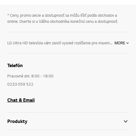
* Ceny, promo akcie a dostupnosť sa môžu líšiť podľa obchodov a
online. Overte si u Vášho obchodníka konečnú cenu a dostupnosť.
LG Ultra HD televízia vám zaistí vysoké rozlíšenie pre maximálne ostrý obraz. Sledovanie televízie tak bude o poznanie väčšia zábava!
MORE
Telefón
Pracovné dni: 8:00 - 18:00
0233 059 522
Chat & Email
Produkty