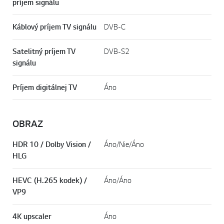
príjem signálu
Káblový príjem TV signálu
DVB-C
Satelitný príjem TV
DVB-S2
signálu
Príjem digitálnej TV
Áno
OBRAZ
HDR 10 / Dolby Vision /
Áno/Nie/Áno
HLG
HEVC (H.265 kodek) /
Áno/Áno
VP9
4K upscaler
Áno