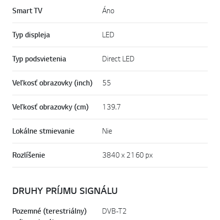
Smart TV
Áno
Typ displeja
LED
Typ podsvietenia
Direct LED
Veľkosť obrazovky (inch)
55
Veľkosť obrazovky (cm)
139.7
Lokálne stmievanie
Nie
Rozlíšenie
3840 x 2160 px
DRUHY PRÍJMU SIGNÁLU
Pozemné (terestriálny)
DVB-T2