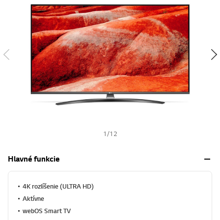
w
i
s
h
1
/
12
Hlavné funkcie
4K rozlíšenie (ULTRA HD)
Aktívne
webOS Smart TV