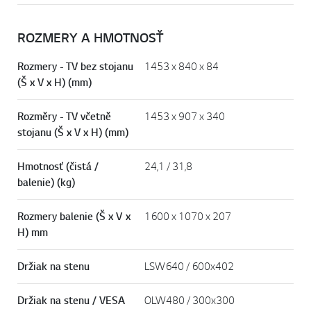
ROZMERY A HMOTNOSŤ
Rozmery - TV bez stojanu
1453 x 840 x 84
(Š x V x H) (mm)
Rozměry - TV včetně
1453 x 907 x 340
stojanu (Š x V x H) (mm)
Hmotnosť (čistá /
24,1 / 31,8
balenie) (kg)
Rozmery balenie (Š x V x
1600 x 1070 x 207
H) mm
Držiak na stenu
LSW640 / 600x402
Držiak na stenu / VESA
OLW480 / 300x300