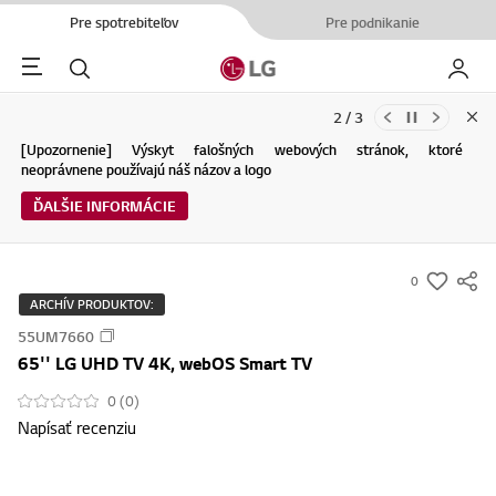
Pre spotrebiteľov
Pre podnikanie
Menu
Hľadať
Moje L
2 / 3
Clo
Aktualizácie Podmienok používania služby spoločnosti LG Electronics
[Upozornenie] Výskyt falošných webových stránok, ktoré
a Zásad ochrany osobných údajov (04.29.2026)
neoprávnene používajú náš názov a logo
ĎALŠIE INFORMÁCIE
ĎALŠIE INFORMÁCIE
0
s
ARCHÍV PRODUKTOV:
u
55UM7660
m
65'' LG UHD TV 4K, webOS Smart TV
m
a
0 (0)
Napísať recenziu
r
y
-