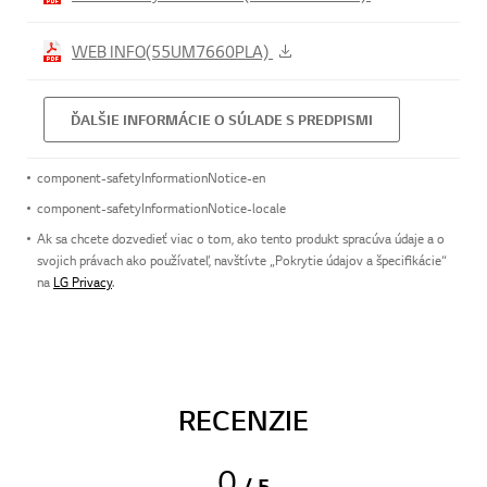
WEB INFO(55UM7660PLA)
ĎALŠIE INFORMÁCIE O SÚLADE S PREDPISMI
component-safetyInformationNotice-en
component-safetyInformationNotice-locale
Ak sa chcete dozvedieť viac o tom, ako tento produkt spracúva údaje a o
svojich právach ako používateľ, navštívte „Pokrytie údajov a špecifikácie“
na
LG Privacy
.
RECENZIE
0
/ 5