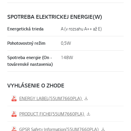
SPOTREBA ELEKTRICKEJ ENERGIE(W)
Energetická trieda
A (v rozsahu A++ až E)
Pohotovostný režim
0,5W
Spotreba energie (On -
148W
továrenské nastavenia)
VYHLÁSENIE O ZHODE
ENERGY LABEL(55UM7660PLA)
PRODUCT FICHE(55UM7660PLA)
GPSR Safety Information(55UM7660PLA)