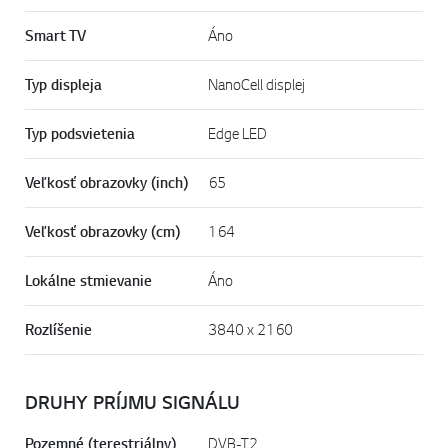
Smart TV
Áno
Typ displeja
NanoCell displej
Typ podsvietenia
Edge LED
Veľkosť obrazovky (inch)
65
Veľkosť obrazovky (cm)
164
Lokálne stmievanie
Áno
Rozlíšenie
3840 x 2160
DRUHY PRÍJMU SIGNÁLU
Pozemné (terestriálny)
DVB-T2