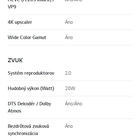
VP9
4K upscaler
Áno
Wide Color Gamut
Áno
ZVUK
Systém reproduktorov
2.0
Hudobný výkon (Watt)
20W
DTS Dekodér / Dolby
Áno/Áno
Atmos
Bezdrôtová zvuková
Áno
synchronizácia