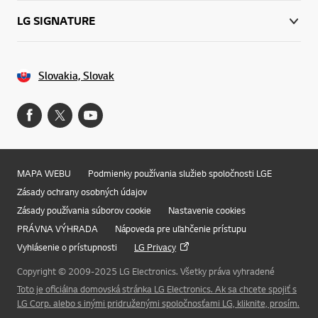
LG SIGNATURE
Slovakia, Slovak
MAPA WEBU
Podmienky používania služieb spoločnosti LGE
Zásady ochrany osobných údajov
Zásady používania súborov cookie
Nastavenie cookies
PRÁVNA VÝHRADA
Nápoveda pre uľahčenie prístupu
Vyhlásenie o prístupnosti
LG Privacy
Copyright © 2009-2025 LG Electronics. Všetky práva vyhradené
Toto je oficiálna domovská stránka LG Electronics. Ak sa chcete spojiť s
Online Chat
LG Corp. alebo s inými pridruženými spoločnosťami LG, kliknite, prosím.