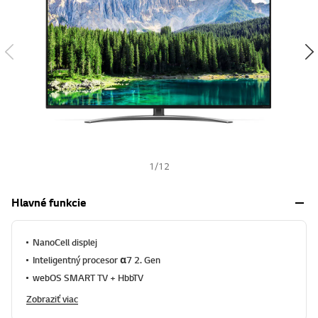
s
h
1
/
12
Hlavné funkcie
NanoCell displej
Inteligentný procesor α7 2. Gen
webOS SMART TV + HbbTV
Zobraziť viac