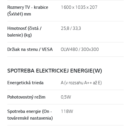
Rozmery TV - krabice
1600 x 1035 x 207
(ŠxVxH) mm
Hmotnosť (čistá /
25,8 / 33,3
balenie) (kg)
Držiak na stenu / VESA
OLW480 / 300x300
SPOTREBA ELEKTRICKEJ ENERGIE(W)
Energetická trieda
A (v rozsahu A++ až E)
Pohotovostný režim
0,5W
Spotreba energie (On -
118W
továrenské nastavenia)