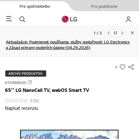
Pre spotrebiteľov
Pre podnikanie
Menu
Hľadať
Moje L
1 / 3
Clo
Aktualizácie Podmienok používania služby spoločnosti LG Electronics
a Zásad ochrany osobných údajov (04.29.2026)
ĎALŠIE INFORMÁCIE
ĎALŠIE INFORMÁCIE
0
s
ARCHÍV PRODUKTOV:
u
65SM8600
m
65'' LG NanoCell TV, webOS Smart TV
m
a
0 (0)
Napísať recenziu
r
y
-
w
i