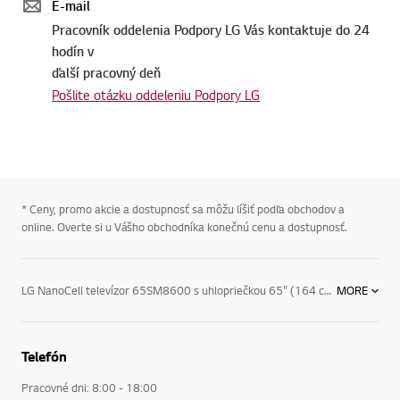
E-mail
Pracovník oddelenia Podpory LG Vás kontaktuje do 24
hodín v
ďalší pracovný deň
Pošlite otázku oddeleniu Podpory LG
* Ceny, promo akcie a dostupnosť sa môžu líšiť podľa obchodov a
online. Overte si u Vášho obchodníka konečnú cenu a dostupnosť.
LG NanoCell televízor 65SM8600 s uhlopriečkou 65" (164 cm) s rozlíšením 4K a operačným systémom webOS Smart TV. Nádherný obraz plný detailov vďaka procesoru α7 2. Gen. Podpora takmer všetkých existujúcich formátov HDR. Hlasové vyhľadávanie a ovládanie (Google asistent, Amazon Alexa). Prepojenie s mobilom. Integrácia a podpora najnovších technológií.
MORE
Telefón
Pracovné dni: 8:00 - 18:00