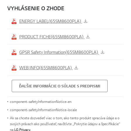
VYHLÁSENIE O ZHODE
ENERGY LABEL(65SM8600PLA)
PRODUCT FICHE(65SM8600PLA)
GPSR Safety Information(65SM8600PLA)
WEB INFO(65SM8600PLA)
ĎALŠIE INFORMÁCIE O SÚLADE S PREDPISMI
component-safetyInformationNotice-en
component-safetyInformationNotice-locale
Ak sa chcete dozvedieť viac o tom, ako tento produkt spracúva údaje a o
svojich právach ako používateľ, navštívte „Pokrytie údajov a špecifikácie“
na
LG Privacy
.