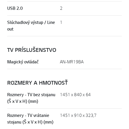
USB 2.0
2
Slúchadlový výstup / Line
1
out
TV PRÍSLUŠENSTVO
Magický ovládač
AN-MR19BA
ROZMERY A HMOTNOSŤ
Rozmery - TV bez stojanu
1451 x 840 x 64
(Š x V x H) (mm)
Rozmery - TV vrátanie
1451 x 910 x 323,7
stojanu (Š x V x H) (mm)