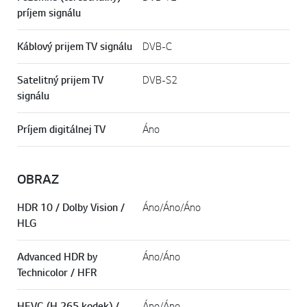
príjem signálu
Káblový prijem TV signálu
DVB-C
Satelitný prijem TV
DVB-S2
signálu
Príjem digitálnej TV
Áno
OBRAZ
HDR 10 / Dolby Vision /
Áno/Áno/Áno
HLG
Advanced HDR by
Áno/Áno
Technicolor / HFR
HEVC (H.265 kodek) /
Áno/Áno