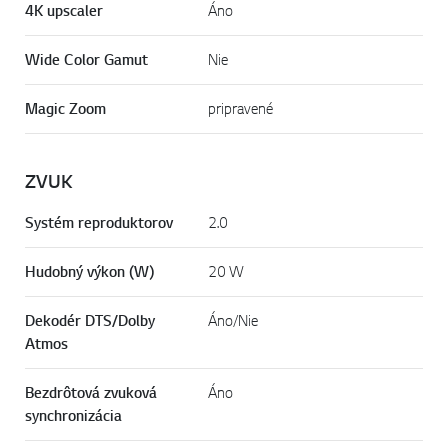
4K upscaler
Áno
Wide Color Gamut
Nie
Magic Zoom
pripravené
ZVUK
Systém reproduktorov
2.0
Hudobný výkon (W)
20 W
Dekodér DTS/Dolby
Áno/Nie
Atmos
Bezdrôtová zvuková
Áno
synchronizácia