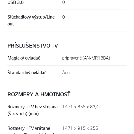
USB 3.0
0
Slúchadlový výstup/Line
0
out
PRÍSLUŠENSTVO TV
Magický ovládač
pripravené (AN-MR18BA)
Štandardný ovládač
Áno
ROZMERY A HMOTNOSŤ
Rozmery – TV bez stojana
1471 × 855 × 83,4
(š × v × h) (mm)
Rozmery – TV vrátane
1471 × 915 × 255