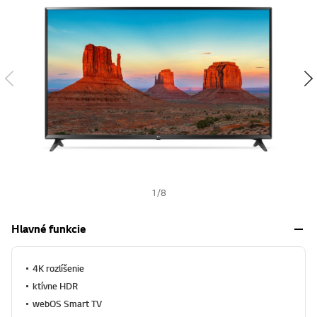
w
i
s
h
1
/
8
Hlavné funkcie
4K rozlíšenie
ktívne HDR
webOS Smart TV