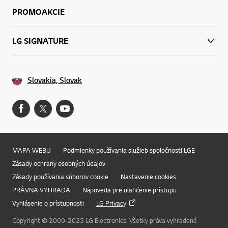
PROMOAKCIE
LG SIGNATURE
Slovakia, Slovak
MAPA WEBU
Podmienky používania služieb spoločnosti LGE
Zásady ochrany osobných údajov
Zásady používania súborov cookie
Nastavenie cookies
PRÁVNA VÝHRADA
Nápoveda pre uľahčenie prístupu
Vyhlásenie o prístupnosti
LG Privacy
Online Chat
Copyright © 2009-2025 LG Electronics. Všetky práva vyhradené