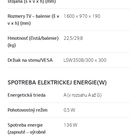
stojana (š × v × h) (mm)
Rozmery TV – balenie (š ×
1600 × 970 × 190
v × h) (mm)
Hmotnosť (čistá/balenie)
22,5/29,8
(kg)
Držiak na stenu/VESA
LSW350B/300 × 300
SPOTREBA ELEKTRICKEJ ENERGIE(W)
Energetická trieda
A (v rozsahu A až G)
Pohotovostný režim
0,5 W
Spotreba energie
136 W
(zapnuté – výrobné