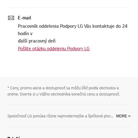
E-mail
Pracovník oddelenia Podpory LG Vás kontaktuje do 24
hodín v
ďalší pracovný deň
Pošlite otázku oddeleniu Podpory LG
* Ceny, promo akcie a dostupnosť sa môžu líšiť podľa obchodov a
online. Overte si u Vášho obchodníka konečnú cenu a dostupnosť.
Spoločnosť LG ponúka rôzne najmodernejšie a špičkové ploché televízory, ktoré splnia všetky vaše potreby, vrátane nasledujúcich typov:Televízory LED: Ich prednosťami je plynulejší a čistejší obraz, ako aj minimalistický štíhly dizajn. Tento energeticky efektívny televízor používa LED podsvietenie na vytváranie jasnejšieho a živšieho obrazu.Televízory OLED: Tieto modely sú navrhnuté na zobrazovanie autentických farieb a bohatšieho obrazu. Objavte obrazovku, ktorú môžete sledovať prakticky z každého uhla.Televízory OLED 4K: Tieto modely ponúkajú neuveriteľné detaily vďaka ultra-vysokému rozlíšeniu od spoločnosti LG, ktoré je štvornásobne vyššie ako v televízoroch Full HD. S televízorom OLED 4K od spoločnosti LG sa úplne ponoríte do akcie na obrazovke.Televízory Smart TV: Rad televízorov Smart TV od spoločnosti LG vám umožní robiť všetko, čo chcete. Od filmov a hudbu až po hry, videá a ešte omnoho viac – televízory Smart TV od spoločnosti LG prinášajú všetky funkcie, ktoré chcete, v jedinom zariadení. Systém webOS 3.0 v televízoroch Smart TV od spoločnosti LG je navrhnutý na intuitívne používanie a zážitok, ktorý je jednoduchší a zábavnejší. Môžete sa preto uvoľniť a sledovať, ako bude vďaka systému webOS 3.0 zážitok zo sledovania televízie ešte lepší ako predtým.Televízory 3D: Funkcia konverzie z 2D do 3D od spoločnosti LG vám umožní premeniť takmer akýkoľvek seriál, film alebo športovú udalosť na podmanivý 3D zážitok.Spoločnosť LG určite ponúka plochý televízor, ktorý splní vaše potreby v oblasti zábavy. Vychutnajte si úplne nový zážitok zo sledovania obľúbených televíznych seriálov, filmov a prehrávania hudby vďaka inovatívnym technológiám od spoločnosti LG vrátane obrazoviek 4K UHD, OLED 4K a LED. Nájdete v nich najmodernejšiu technológiu, ktorá spoľahlivo splní vaše očakávania v oblasti spoľahlivosti. Zistite viac o našej kolekcii plochých televízorov, ako aj o bezdrôtových reproduktoroch, systémoch Sound Bar a SoundPlate od spoločnosti LG.
MORE