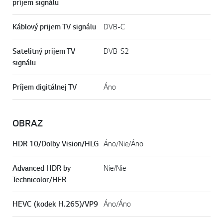
príjem signálu
Káblový prijem TV signálu
DVB-C
Satelitný prijem TV
DVB-S2
signálu
Príjem digitálnej TV
Áno
OBRAZ
HDR 10/Dolby Vision/HLG
Áno/Nie/Áno
Advanced HDR by
Nie/Nie
Technicolor/HFR
HEVC (kodek H.265)/VP9
Áno/Áno