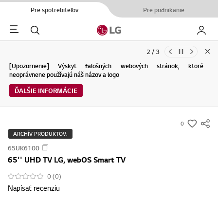
Pre spotrebiteľov
Pre podnikanie
Menu
Hľadať
Moje L
2 / 3
Clo
Aktualizácie Podmienok používania služby spoločnosti LG Electronics
[Upozornenie] Výskyt falošných webových stránok, ktoré
a Zásad ochrany osobných údajov (04.29.2026)
neoprávnene používajú náš názov a logo
ĎALŠIE INFORMÁCIE
ĎALŠIE INFORMÁCIE
0
s
ARCHÍV PRODUKTOV:
u
65UK6100
m
65'' UHD TV LG, webOS Smart TV
m
a
0 (0)
Napísať recenziu
r
y
-