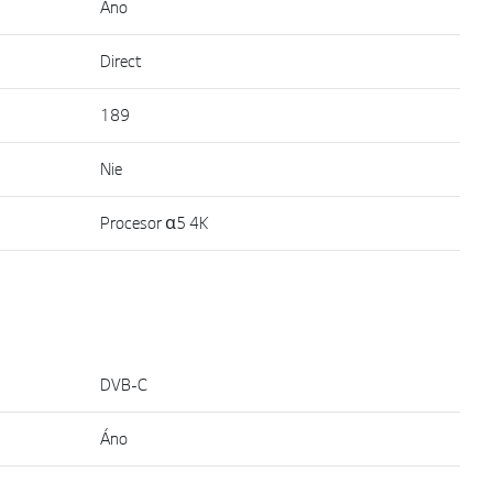
Áno
Direct
189
Nie
Procesor α5 4K
DVB-C
Áno