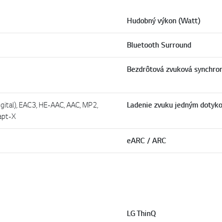
Hudobný výkon (Watt)
Bluetooth Surround
Bezdrôtová zvuková synchron
gital), EAC3, HE-AAC, AAC, MP2,
Ladenie zvuku jedným dotyk
apt-X
eARC / ARC
LG ThinQ