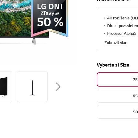
4K rozlíšenie (U
Direct podsvieten
Procesor Alpha5
Zobraziť viac
Vyberte si Size
75
65
50