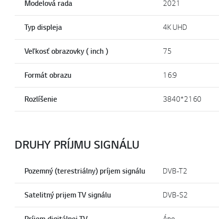
Modelová rada
2021
Typ displeja
4K UHD
Veľkosť obrazovky ( inch )
75
Formát obrazu
16:9
Rozlíšenie
3840*2160
DRUHY PRÍJMU SIGNÁLU
Pozemný (terestriálny) príjem signálu
DVB-T2
Satelitný prijem TV signálu
DVB-S2
Príjem digitálnej TV
Áno