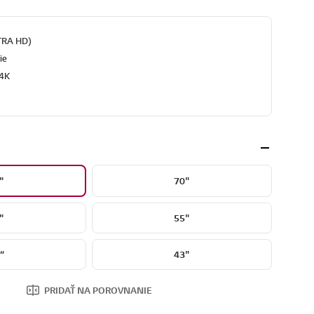
LTRA HD)
ie
 4K
"
70"
"
55"
“
43"
PRIDAŤ NA POROVNANIE