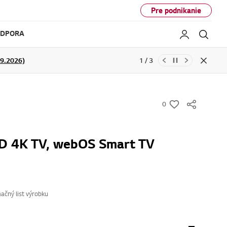
Pre podnikanie
ODPORA
Moje LG
Hľad
29.2026)
1 / 3
NFORMÁCIE
Close
0
w
i
s
D 4K TV, webOS Smart TV
h
ačný list výrobku