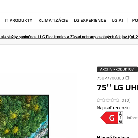
IT PRODUKTY
KLIMATIZÁCIE
LG EXPERIENCE
LG AI
P
nia služby spoločnosti LG Electronics a Zásad ochrany osobných údajov (04.
ĎALŠIE INFORMÁCIE
ĎALŠIE I
ARCHÍV PRODUKTOV:
75UP77003LB
75'' LG UH
0 (0)
Napísať recenziu
Inform
Hlavné funkcie