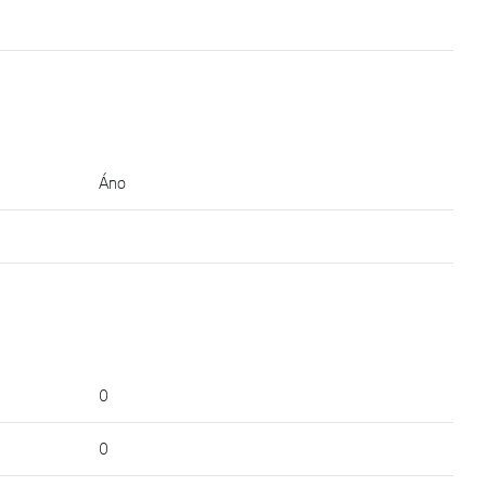
Áno
0
0