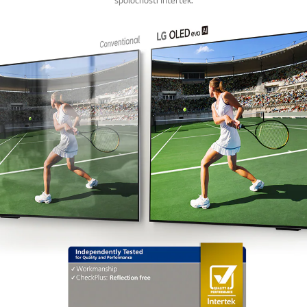
CGV farebného priestoru DCI-P3 podľa nezávislého overenia
spoločnosti Intertek.