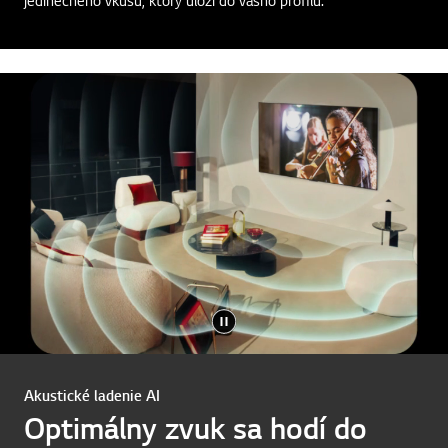
vytvorí z 85 miliónov možností obrázok presne podľa vášho
jedinečného vkusu, ktorý uloží do vášho profilu.
Akustické ladenie AI