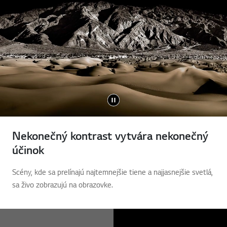
Nekonečný kontrast vytvára nekonečný
účinok
Scény, kde sa prelínajú najtemnejšie tiene a najjasnejšie svetlá,
sa živo zobrazujú na obrazovke.