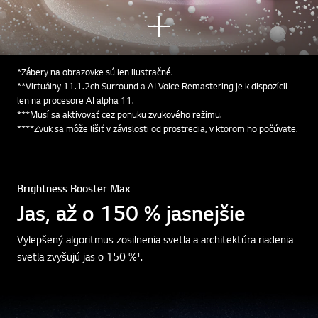
Zobr
aziť
viac
*Zábery na obrazovke sú len ilustračné.
**Virtuálny 11.1.2ch Surround a AI Voice Remastering je k dispozícii
len na procesore AI alpha 11.
***Musí sa aktivovať cez ponuku zvukového režimu.
****Zvuk sa môže líšiť v závislosti od prostredia, v ktorom ho počúvate.
Brightness Booster Max
Jas, až o 150 % jasnejšie
Vylepšený algoritmus zosilnenia svetla a architektúra riadenia
svetla zvyšujú jas o 150 %¹.