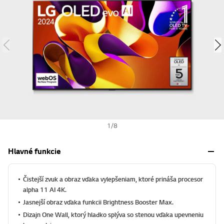
w
i
s
h
1
/
8
Hlavné funkcie
Čistejší zvuk a obraz vďaka vylepšeniam, ktoré prináša procesor
alpha 11 AI 4K.
Jasnejší obraz vďaka funkcii Brightness Booster Max.