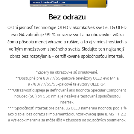
Bez odrazu
Online Chat
Ostrá jasnosť technológie OLED v akomkoľvek svetle. LG OLED
evo G4 zabraňuje 99 % odrazov svetla na obrazovke, vďaka
čomu pôsobia menej výrazne a rušivo, a to aj v miestnostiach s
veľkým množstvom slnečného svetla. Sledujte ten najjasnejší
obraz bez rozptýlenia – certifikované spoločnosťou Intertek.
*Zábery na obrazovke sú simulované.
**Dostupné pre 83/77/65-palcové televízory OLED evo M4 a
97/83/77/65/55-palcové televízory OLED G4.
***Odrazivosť displeja je definovaná ako hodnota Specular Component
prejd
Included (SCI) pri 550 nm a je nezávisle testovaná spoločnosťou
Intertek.
****Spoločnosť Intertek pre panel LG OLED namerala hodnotu pod 1 %
ako displej bez odrazu s implementáciou vzorkovacej gule IDMS 11.2.2
a výsledok merania sa môže líšiť v závislosti od skutočných podmienok.