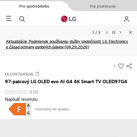
Pre spotrebiteľov
Pre podnikanie
Menu
Hľadať
Moje L
2 / 3
Clo
Aktualizácie Podmienok používania služby spoločnosti LG Electronics
[Upozornenie] Výskyt falošných webových stránok, ktoré
a Zásad ochrany osobných údajov (04.29.2026)
neoprávnene používajú náš názov a logo
ĎALŠIE INFORMÁCIE
ĎALŠIE INFORMÁCIE
1
s
OLED97G45LW
u
97-palcový LG OLED evo AI G4 4K Smart TV OLED97G4
m
m
0 (0)
Napísať recenziu
a
r
Informačný list výrobku
y
-