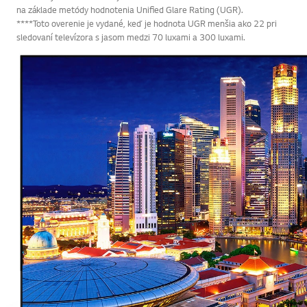
**Výraz „ostatné“ označuje iné ako lesklé OLED.
***Panely LG OLED TV majú certifikáciu Discomfort Glare Free od UL
na základe metódy hodnotenia Unified Glare Rating (UGR).
****Toto overenie je vydané, keď je hodnota UGR menšia ako 22 pri
sledovaní televízora s jasom medzi 70 luxami a 300 luxami.