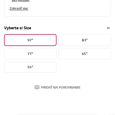
Dizajn One Wall, ktorý hladko splýva so stenou vďaka upevneniu
bez medzier.
Zobraziť viac
Vyberte si Size
97"
83"
77"
65"
55"
PRIDAŤ NA POROVNANIE