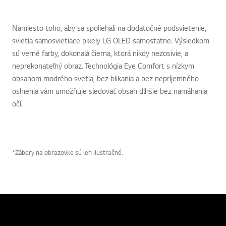
Namiesto toho, aby sa spoliehali na dodatočné podsvietenie,
svietia samosvietiace pixely LG OLED samostatne. Výsledkom
sú verné farby, dokonalá čierna, ktorá nikdy nezosivie, a
neprekonateľný obraz. Technológia Eye Comfort s nízkym
obsahom modrého svetla, bez blikania a bez nepríjemného
oslnenia vám umožňuje sledovať obsah dlhšie bez namáhania
očí.
*Zábery na obrazovke sú len ilustračné.