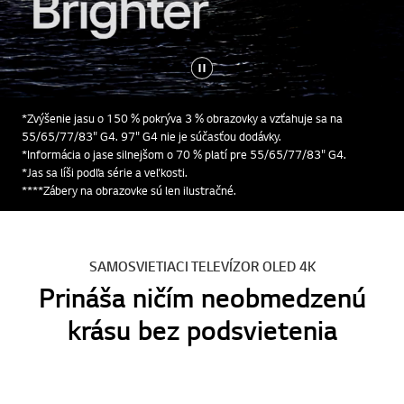
*Zvýšenie jasu o 150 % pokrýva 3 % obrazovky a vzťahuje sa na
55/65/77/83" G4. 97" G4 nie je súčasťou dodávky.
*Informácia o jase silnejšom o 70 % platí pre 55/65/77/83" G4.
*Jas sa líši podľa série a veľkosti.
****Zábery na obrazovke sú len ilustračné.
SAMOSVIETIACI TELEVÍZOR OLED 4K
Prináša ničím neobmedzenú
krásu bez podsvietenia