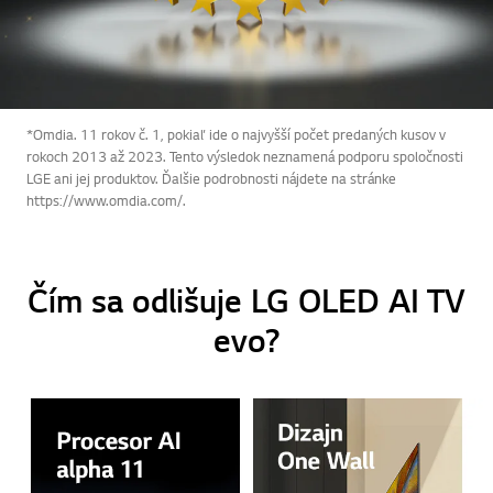
*Omdia. 11 rokov č. 1, pokiaľ ide o najvyšší počet predaných kusov v
rokoch 2013 až 2023. Tento výsledok neznamená podporu spoločnosti
LGE ani jej produktov. Ďalšie podrobnosti nájdete na stránke
https://www.omdia.com/.
Čím sa odlišuje LG OLED AI TV
evo?