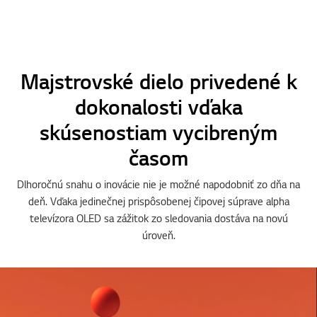
1
2
3
4
5
6
7
o
o
o
o
o
o
o
f
f
f
f
f
f
f
7
7
7
7
7
7
7
Majstrovské dielo privedené k
dokonalosti vďaka
skúsenostiam vycibreným
časom
Dlhoročnú snahu o inovácie nie je možné napodobniť zo dňa na
deň. Vďaka jedinečnej prispôsobenej čipovej súprave alpha
televízora OLED sa zážitok zo sledovania dostáva na novú
úroveň.