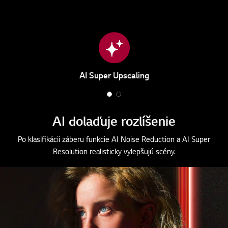
každom zábere
AI Super Upscaling
1
2
o
o
AI dolaďuje rozlíšenie
f
f
2
2
Po klasifikácii záberu funkcie AI Noise Reduction a AI Super
Resolution realisticky vylepšujú scény.