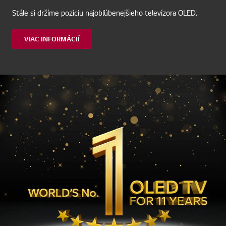
stále na vrchole
Stále si držíme pozíciu najobľúbenejšieho televízora OLED.
VIAC INFORMÁCIÍ