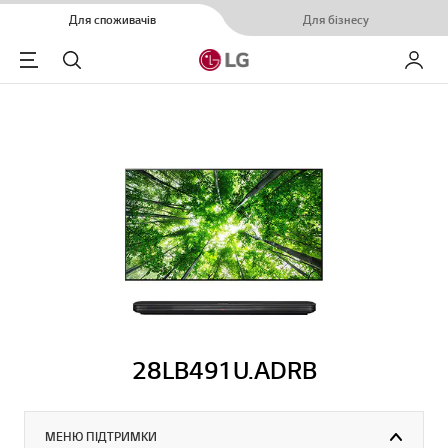
Для споживачів
Для бізнесу
Menu
Пошук
Мій LG
28LB491U.ADRB
МЕНЮ ПІДТРИМКИ