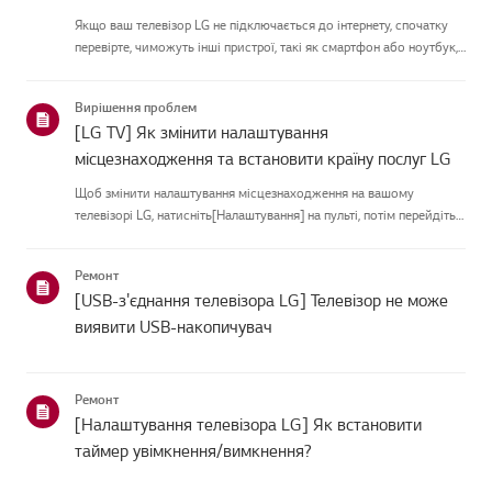
Якщо ваш телевізор LG не підключається до інтернету, спочатку
перевірте, чиможуть інші пристрої, такі як смартфон або ноутбук,
підключатися до тієї жмережі.Якщо жоден пристрій не може
підключитися, проблема, ймовірно, у вашому роутеріабо ін...
Вирішення проблем
[LG TV] Як змінити налаштування
місцезнаходження та встановити країну послуг LG
Щоб змінити налаштування місцезнаходження на вашому
телевізорі LG, натисніть[Налаштування] на пульті, потім перейдіть у
[Всі налаштування] → [Загальні] →[Система] або
[Місцезнаходження].Шлях меню може відрізнятися залежно від
Ремонт
версії вашої w...
[USB-з'єднання телевізора LG] Телевізор не може
виявити USB-накопичувач
Ремонт
[Налаштування телевізора LG] Як встановити
таймер увімкнення/вимкнення?