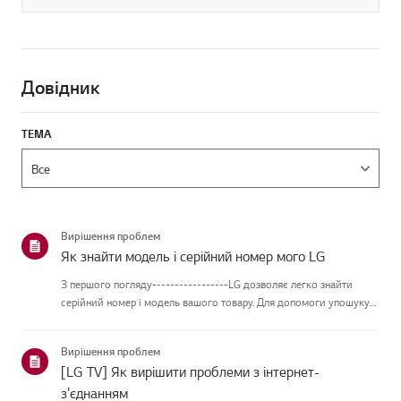
Довідник
ТЕМА
Вирішення проблем
Як знайти модель і серійний номер мого LG
З першого погляду-----------------LG дозволяє легко знайти
серійний номер і модель вашого товару. Для допомоги упошуку
інформації про ваш продукт обирайте продукт LG із наведених
нижчекатегорій.Виберіть свій продуктЦей посібник створений
Вирішення проблем
дл...
[LG TV] Як вирішити проблеми з інтернет-
з'єднанням