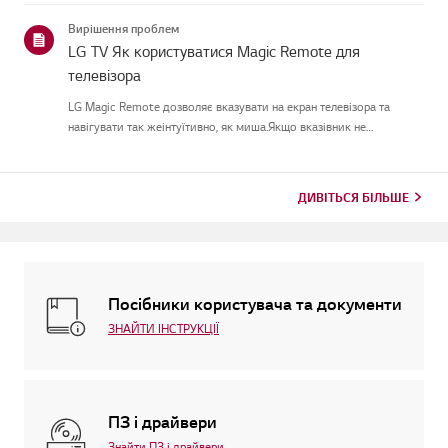
Вирішення проблем
LG TV Як користуватися Magic Remote для
телевізора
LG Magic Remote дозволяє вказувати на екран телевізора та
навігувати так жеінтуїтивно, як миша.Якщо вказівник не
з'являється на екрані, пульт, ймовірно, втратив з'єднання
зтелевізором. Щоб це виправити, повторно зареєструйте пульт на
телеві...
ДИВІТЬСЯ БІЛЬШЕ
Посібники користувача та документи
ЗНАЙТИ ІНСТРУКЦІЇ
ПЗ і драйвери
Знайти ПЗ і драйвери